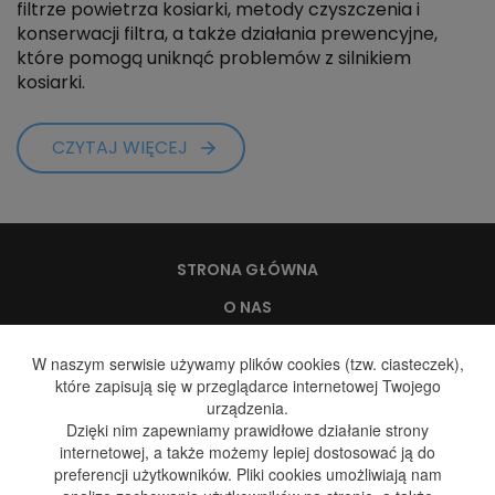
filtrze powietrza kosiarki, metody czyszczenia i
konserwacji filtra, a także działania prewencyjne,
które pomogą uniknąć problemów z silnikiem
kosiarki.
CZYTAJ WIĘCEJ
STRONA GŁÓWNA
O NAS
WODA, A ZDROWIE
W naszym serwisie używamy plików cookies (tzw. ciasteczek),
które zapisują się w przeglądarce internetowej Twojego
DYSTRYBUCJA WODY
urządzenia.
DYSTRYBUCJA GAZU
Dzięki nim zapewniamy prawidłowe działanie strony
internetowej, a także możemy lepiej dostosować ją do
GALERIA
preferencji użytkowników. Pliki cookies umożliwiają nam