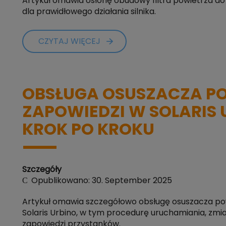
Artykuł omawia osłonę obudowy filtra powietrza do F
dla prawidłowego działania silnika.
CZYTAJ WIĘCEJ
OBSŁUGA OSUSZACZA PO
ZAPOWIEDZI W SOLARIS 
KROK PO KROKU
Szczegóły
Opublikowano: 30. September 2025
Artykuł omawia szczegółowo obsługę osuszacza po
Solaris Urbino, w tym procedurę uruchamiania, zmia
zapowiedzi przystanków.