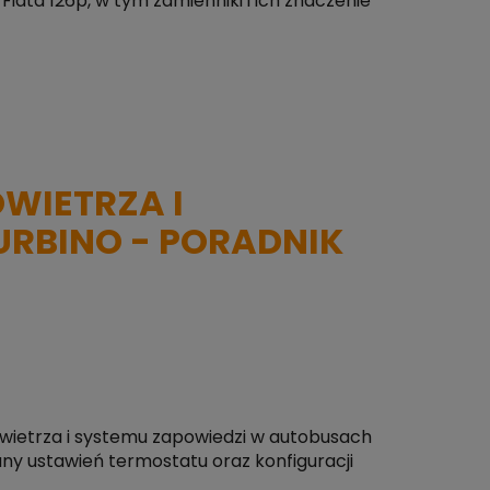
iata 126p, w tym zamienniki i ich znaczenie
WIETRZA I
URBINO - PORADNIK
wietrza i systemu zapowiedzi w autobusach
ny ustawień termostatu oraz konfiguracji