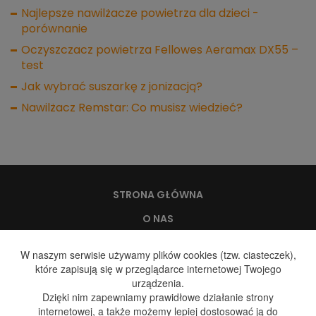
Najlepsze nawilżacze powietrza dla dzieci -
porównanie
Oczyszczacz powietrza Fellowes Aeramax DX55 –
test
Jak wybrać suszarkę z jonizacją?
Nawilżacz Remstar: Co musisz wiedzieć?
STRONA GŁÓWNA
O NAS
WODA, A ZDROWIE
W naszym serwisie używamy plików cookies (tzw. ciasteczek),
które zapisują się w przeglądarce internetowej Twojego
DYSTRYBUCJA WODY
urządzenia.
DYSTRYBUCJA GAZU
Dzięki nim zapewniamy prawidłowe działanie strony
internetowej, a także możemy lepiej dostosować ją do
GALERIA