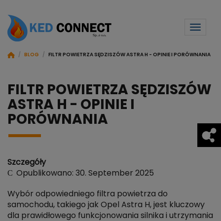
Toggl
naviga
/
BLOG
/
FILTR POWIETRZA SĘDZISZÓW ASTRA H - OPINIE I PORÓWNANIA
FILTR POWIETRZA SĘDZISZÓW
ASTRA H - OPINIE I
PORÓWNANIA
Szczegóły
Opublikowano: 30. September 2025
Wybór odpowiedniego filtra powietrza do
samochodu, takiego jak Opel Astra H, jest kluczowy
dla prawidłowego funkcjonowania silnika i utrzymania