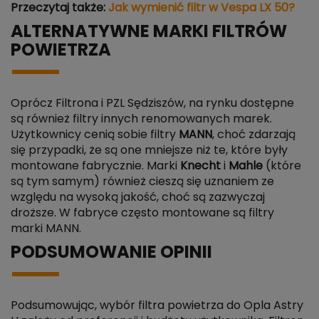
Przeczytaj także:
Jak wymienić filtr w Vespa LX 50?
ALTERNATYWNE MARKI FILTRÓW
POWIETRZA
Oprócz Filtrona i PZL Sędziszów, na rynku dostępne
są również filtry innych renomowanych marek.
Użytkownicy cenią sobie filtry
MANN
, choć zdarzają
się przypadki, że są one mniejsze niż te, które były
montowane fabrycznie. Marki
Knecht
i
Mahle
(które
są tym samym) również cieszą się uznaniem ze
względu na wysoką jakość, choć są zazwyczaj
droższe. W fabryce często montowane są filtry
marki MANN.
PODSUMOWANIE OPINII
Podsumowując, wybór filtra powietrza do Opla Astry