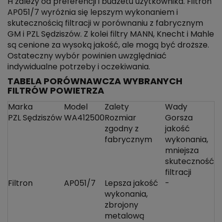
H zależy od preferencji i budżetu użytkownika. Filtron
AP051/7 wyróżnia się lepszym wykonaniem i
skutecznością filtracji w porównaniu z fabrycznym
GM i PZL Sędziszów. Z kolei filtry MANN, Knecht i Mahle
są cenione za wysoką jakość, ale mogą być droższe.
Ostateczny wybór powinien uwzględniać
indywidualne potrzeby i oczekiwania.
TABELA PORÓWNAWCZA WYBRANYCH
FILTRÓW POWIETRZA
Marka
Model
Zalety
Wady
PZL Sędziszów
WA412500
Rozmiar
Gorsza
zgodny z
jakość
fabrycznym
wykonania,
mniejsza
skuteczność
filtracji
Filtron
AP051/7
Lepsza jakość
-
wykonania,
zbrojony
metalową