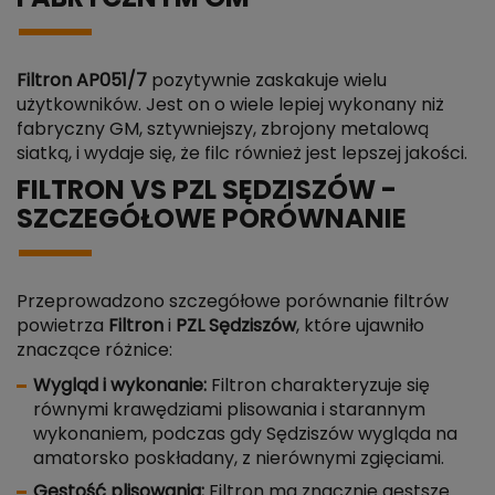
Filtron AP051/7
pozytywnie zaskakuje wielu
użytkowników. Jest on o wiele lepiej wykonany niż
fabryczny GM, sztywniejszy, zbrojony metalową
siatką, i wydaje się, że filc również jest lepszej jakości.
FILTRON VS PZL SĘDZISZÓW -
SZCZEGÓŁOWE PORÓWNANIE
Przeprowadzono szczegółowe porównanie filtrów
powietrza
Filtron
i
PZL Sędziszów
, które ujawniło
znaczące różnice:
Wygląd i wykonanie:
Filtron charakteryzuje się
równymi krawędziami plisowania i starannym
wykonaniem, podczas gdy Sędziszów wygląda na
amatorsko poskładany, z nierównymi zgięciami.
Gęstość plisowania:
Filtron ma znacznie gęstsze