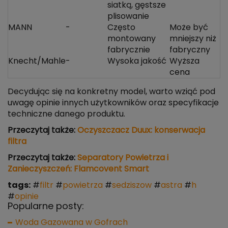
siatką, gęstsze
plisowanie
MANN
-
Często
Może być
montowany
mniejszy niż
fabrycznie
fabryczny
Knecht/Mahle
-
Wysoka jakość
Wyższa
cena
Decydując się na konkretny model, warto wziąć pod
uwagę opinie innych użytkowników oraz specyfikacje
techniczne danego produktu.
Przeczytaj także:
Oczyszczacz Duux: konserwacja
filtra
Przeczytaj także:
Separatory Powietrza i
Zanieczyszczeń: Flamcovent Smart
tags:
#
filtr
#
powietrza
#
sedziszow
#
astra
#
h
#
opinie
Popularne posty:
Woda Gazowana w Gofrach