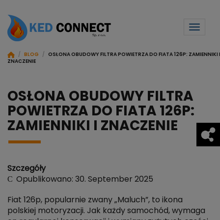
Toggl
naviga
/
BLOG
/
OSŁONA OBUDOWY FILTRA POWIETRZA DO FIATA 126P: ZAMIENNIKI 
ZNACZENIE
OSŁONA OBUDOWY FILTRA
POWIETRZA DO FIATA 126P:
ZAMIENNIKI I ZNACZENIE
Szczegóły
Opublikowano: 30. September 2025
Fiat 126p, popularnie zwany „Maluch”, to ikona
polskiej motoryzacji. Jak każdy samochód, wymaga