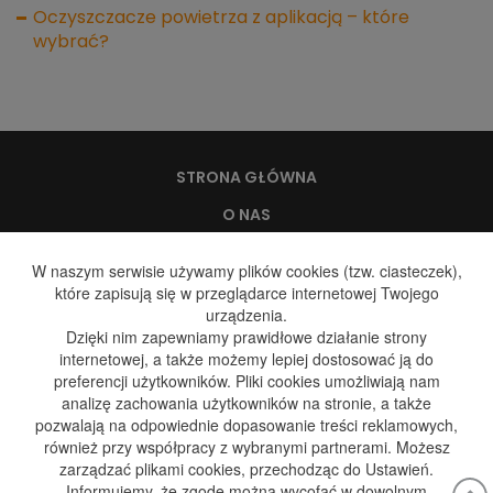
Oczyszczacze powietrza z aplikacją – które
wybrać?
STRONA GŁÓWNA
O NAS
WODA, A ZDROWIE
W naszym serwisie używamy plików cookies (tzw. ciasteczek),
które zapisują się w przeglądarce internetowej Twojego
DYSTRYBUCJA WODY
urządzenia.
DYSTRYBUCJA GAZU
Dzięki nim zapewniamy prawidłowe działanie strony
internetowej, a także możemy lepiej dostosować ją do
GALERIA
preferencji użytkowników. Pliki cookies umożliwiają nam
analizę zachowania użytkowników na stronie, a także
BLOG
pozwalają na odpowiednie dopasowanie treści reklamowych,
KONTAKT
również przy współpracy z wybranymi partnerami. Możesz
zarządzać plikami cookies, przechodząc do Ustawień.
Informujemy, że zgodę można wycofać w dowolnym