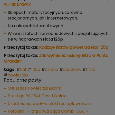
w Fiat Bravo?
Sklepach motoryzacyjnych, zarówno
stacjonarnych, jak i internetowych.
Na aukcjach internetowych.
W warsztatach samochodowych specjalizujących
się w naprawach Fiata 126p.
Przeczytaj także:
Rodzaje filtrów powietrza Fiat 125p
Przeczytaj także:
Jak wymienić osłonę filtra w Punto
Grande?
tags:
#
fiat
#
126p
#
osłona
#
obudowy
#
filtra
#
powietrza
Popularne posty:
Osuszacz Powietrza Eldom
Prestige PG 1841: Test i Opinie
Uzdatnianie wody w elektrociepłowniach
Poradnik: Filtr paliwa Stiga Combi 1066 H