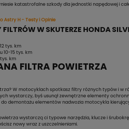
yniesie katastrofalne szkody dla jednostki napędowej i ca
o Astry H - Testy i Opinie
FILTRÓW W SKUTERZE HONDA SILV
12 tys. km
u 10-15 tys. km
 tys. km
NA FILTRA POWIETRZA
trza? W motocyklach spotkasz filtry różnych typów i w 
órych wystarczy, byś usunął zewnętrzne elementy ochronne 
ę do demontażu elementów nadwozia motocykla kierując
owietrza wystarczą ci typowe narzędzia, klucze i śrubokr
ieścisz nowy wraz z uszczelnieniami.