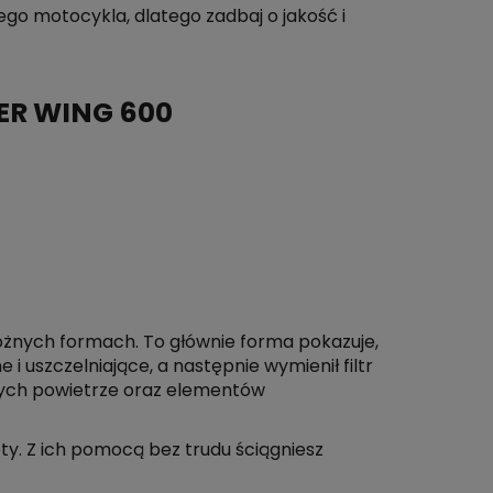
łego motocykla, dlatego zadbaj o jakość i
ER WING 600
różnych formach. To głównie forma pokazuje,
i uszczelniające, a następnie wymienił filtr
ych powietrze oraz elementów
ęty. Z ich pomocą bez trudu ściągniesz