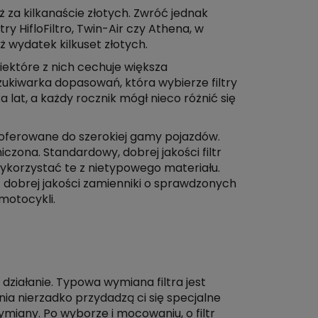
 za kilkanaście złotych. Zwróć jednak
ry HifloFiltro, Twin-Air czy Athena, w
ż wydatek kilkuset złotych.
iektóre z nich cechuje większa
zukiwarka dopasowań, która wybierze filtry
lat, a każdy rocznik mógł nieco różnić się
i oferowane do szerokiej gamy pojazdów.
czona. Standardowy, dobrej jakości filtr
 wykorzystać te z nietypowego materiału.
sz dobrej jakości zamienniki o sprawdzonych
motocykli.
o działanie. Typowa wymiana filtra jest
nia nierzadko przydadzą ci się specjalne
ymiany. Po wyborze i mocowaniu, o filtr