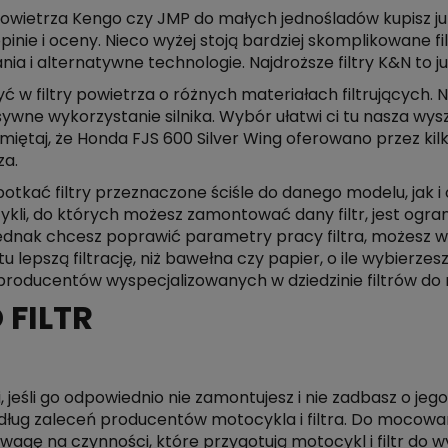
owietrza Kengo czy JMP do małych jednośladów kupisz już
inie i oceny. Nieco wyżej stoją bardziej skomplikowane filt
a i alternatywne technologie. Najdroższe filtry K&N to ju
w filtry powietrza o różnych materiałach filtrujących. N
ywne wykorzystanie silnika. Wybór ułatwi ci tu nasza wys
taj, że Honda FJS 600 Silver Wing oferowano przez kilka 
za.
otkać filtry przeznaczone ściśle do danego modelu, jak 
li, do których możesz zamontować dany filtr, jest ograni
li jednak chcesz poprawić parametry pracy filtra, możesz
 lepszą filtrację, niż bawełna czy papier, o ile wybierze
 producentów wyspecjalizowanych w dziedzinie filtrów do 
 FILTR
i, jeśli go odpowiednio nie zamontujesz i nie zadbasz o jeg
według zaleceń producentów motocykla i filtra. Do mocowa
wagę na czynności, które przygotują motocykl i filtr do w