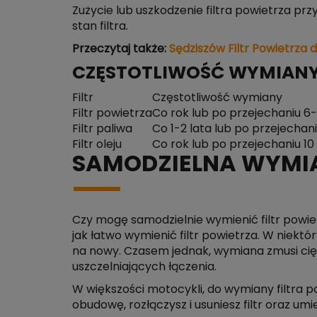
Zużycie lub uszkodzenie filtra powietrza prz
stan filtra.
Przeczytaj także:
Sędziszów Filtr Powietrza d
CZĘSTOTLIWOŚĆ WYMIANY 
Filtr
Częstotliwość wymiany
Filtr powietrza
Co rok lub po przejechaniu 6-
Filtr paliwa
Co 1-2 lata lub po przejechani
Filtr oleju
Co rok lub po przejechaniu 10
SAMODZIELNA WYMIA
Czy mogę samodzielnie wymienić filtr powie
jak łatwo wymienić filtr powietrza. W niekt
na nowy. Czasem jednak, wymiana zmusi ci
uszczelniających łączenia.
W większości motocykli, do wymiany filtra p
obudowę, rozłączysz i usuniesz filtr oraz um