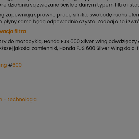
tóre działania są związane ściśle z danym typem filtra i
ing zapewniają sprawną pracę silnika, swobodę ruchu elem
śli te płyny same będą odpowiednio czyste. Zadbaj o to i z
acja filtra
iltry do motocykla, Honda FJS 600 Silver Wing odwdzięcz
szej jakości zamienniki, Honda FJS 600 Silver Wing da ci
ing
#
600
 - technologia