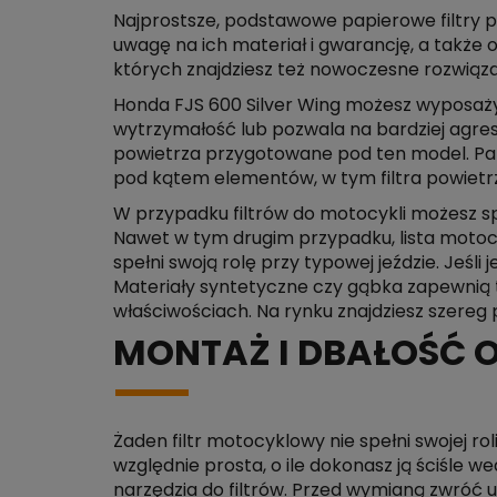
Najprostsze, podstawowe papierowe filtry p
uwagę na ich materiał i gwarancję, a także op
których znajdziesz też nowoczesne rozwiązani
Honda FJS 600 Silver Wing możesz wyposażyć 
wytrzymałość lub pozwala na bardziej agres
powietrza przygotowane pod ten model. Pamię
pod kątem elementów, w tym filtra powietr
W przypadku filtrów do motocykli możesz sp
Nawet w tym drugim przypadku, lista motocyk
spełni swoją rolę przy typowej jeździe. Jeś
Materiały syntetyczne czy gąbka zapewnią tu
właściwościach. Na rynku znajdziesz szereg
MONTAŻ I DBAŁOŚĆ O
Żaden filtr motocyklowy nie spełni swojej rol
względnie prosta, o ile dokonasz ją ściśle 
narzędzia do filtrów. Przed wymianą zwróć u