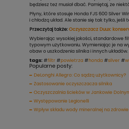
będziesz też musiał dbać. Pamiętaj, że niek
Płyny, które stosuje Honda FJS 600 Silver W
i chłodzą układ. Ale stanie się tak tylko, je
Przeczytaj także:
Oczyszczacz Duux: konserw
Wybierając wysokiej jakości, standardowe f
typowym użytkowaniu. Wymieniając je na wyż
obaw o uszkodzenia silnika i innych układów.
tags:
#
filtr
#
powietrza
#
honda
#
silver
#
w
Popularne posty:
DeLonghi Allegro: Co sądzą użytkownicy?
Zastosowanie oczyszczacza silnika
Oczyszczalnia ścieków w Jankowie Dolnym
Występowanie Legionelli
Wpływ składu wody mineralnej na zdrowie