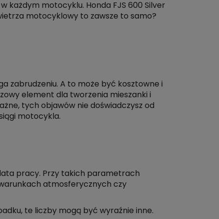
y w każdym motocyklu. Honda FJS 600 Silver
powietrza motocyklowy to zawsze to samo?
lega zabrudzeniu. A to może być kosztowne i
czowy element dla tworzenia mieszanki i
o ważne, tych objawów nie doświadczysz od
siągi motocykla.
2 lata pracy. Przy takich parametrach
ych warunkach atmosferycznych czy
padku, te liczby mogą być wyraźnie inne.