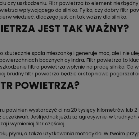
ciu czy uszkodzeniu. Filtr powietrza to element niezbędn
etrza wpływającego do silnika. Tylko, czy dobry filtr 
erw wiedzieć, dlaczego jest on tak ważny dla silnika.
IETRZA JEST TAK WAŻNY?
lko skutecznie spala mieszankę i generuje moc, ale i nie u
powierzchniach bocznych cylindra. Filtr powietrza to klu
 uszkodzenie filtra powietrza wpłynie na pracę silnika. C
iej brudny filtr powietrza będzie ci stopniowo pogarszał o
LTR POWIETRZA?
toru powinien wystarczyć ci na 20 tysięcy kilometrów lub 
 już oczekiwań. Jeśli jednak jeździsz agresywnie, w trudn
 i wymieniaj filtr częściej.
iału, płynu, a także użytkowania motocykla. W twoim przy