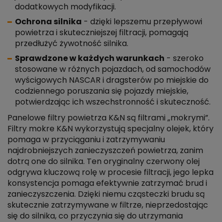
dodatkowych modyfikacji.
Ochrona silnika
- dzięki lepszemu przepływowi
powietrza i skuteczniejszej filtracji, pomagają
przedłużyć żywotność silnika.
Sprawdzone w każdych warunkach
- szeroko
stosowane w różnych pojazdach, od samochodów
wyścigowych NASCAR i dragsterów po miejskie do
codziennego poruszania się pojazdy miejskie,
potwierdzając ich wszechstronność i skuteczność.
Panelowe filtry powietrza K&N są filtrami „mokrymi”.
Filtry mokre K&N wykorzystują specjalny olejek, który
pomaga w przyciąganiu i zatrzymywaniu
najdrobniejszych zanieczyszczeń powietrza, zanim
dotrą one do silnika. Ten oryginalny czerwony olej
odgrywa kluczową rolę w procesie filtracji, jego lepka
konsystencja pomaga efektywnie zatrzymać brud i
zanieczyszczenia. Dzięki niemu cząsteczki brudu są
skutecznie zatrzymywane w filtrze, nieprzedostając
się do silnika, co przyczynia się do utrzymania