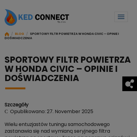
Toggl
naviga
/
BLOG
/
SPORTOWY FILTR POWIETRZA W HONDA CIVIC – OPINIE I
DOŚWIADCZENIA
SPORTOWY FILTR POWIETRZA
W HONDA CIVIC – OPINIE I
DOŚWIADCZENIA
Szczegóły
Opublikowano: 27. November 2025
Wielu entuzjastów tuningu samochodowego
zastanawia się nad wymianą seryjnego filtra