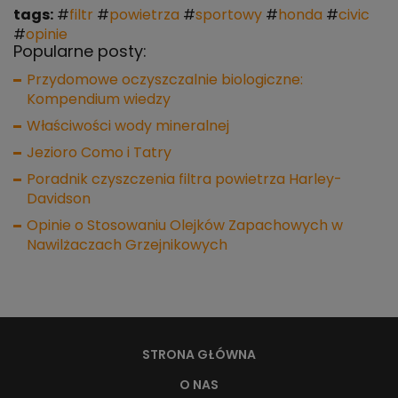
tags:
#
filtr
#
powietrza
#
sportowy
#
honda
#
civic
#
opinie
Popularne posty:
Przydomowe oczyszczalnie biologiczne:
Kompendium wiedzy
Właściwości wody mineralnej
Jezioro Como i Tatry
Poradnik czyszczenia filtra powietrza Harley-
Davidson
Opinie o Stosowaniu Olejków Zapachowych w
Nawilżaczach Grzejnikowych
STRONA GŁÓWNA
O NAS