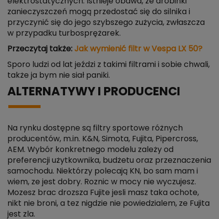
elektrostatycznych. Istnieje obawa, że drobinki
zanieczyszczeń mogą przedostać się do silnika i
przyczynić się do jego szybszego zużycia, zwłaszcza
w przypadku turbosprężarek.
Przeczytaj także:
Jak wymienić filtr w Vespa LX 50?
Sporo ludzi od lat jeździ z takimi filtrami i sobie chwali,
także ja bym nie siał paniki.
ALTERNATYWY I PRODUCENCI
Na rynku dostępne są filtry sportowe różnych
producentów, m.in. K&N, Simota, Fujita, Pipercross,
AEM. Wybór konkretnego modelu zależy od
preferencji użytkownika, budżetu oraz przeznaczenia
samochodu. Niektórzy polecają KN, bo sam mam i
wiem, ze jest dobry. Roznic w mocy nie wyczujesz.
Mozesz brac drozsza Fujite jesli masz taka ochote,
nikt nie broni, a tez nigdzie nie powiedzialem, ze Fujita
jest zla.