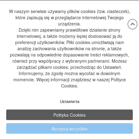
WODA, A ZDROWIE
W naszym serwisie używamy plików cookies (tzw. ciasteczek),
które zapisują się w przeglądarce internetowej Twojego
DYSTRYBUCJA WODY
urządzenia.
DYSTRYBUCJA GAZU
Dzięki nim zapewniamy prawidłowe działanie strony
internetowej, a także możemy lepiej dostosować ją do
GALERIA
preferencji użytkowników. Pliki cookies umożliwiają nam
analizę zachowania użytkowników na stronie, a także
BLOG
pozwalają na odpowiednie dopasowanie treści reklamowych,
KONTAKT
również przy współpracy z wybranymi partnerami. Możesz
zarządzać plikami cookies, przechodząc do Ustawień.
Informujemy, że zgodę można wycofać w dowolnym
momencie. Więcej informacji znajdziesz w naszej Polityce
Adres:
Cookies.
ul. Kościuszki 190
42-582 Rogoźnik
Dane kontaktowe:
Ustawienia
+48 696 849 434
biuro@kedconnect.pl
Polityka Cookies
Polityka prywatności
Polityka Cookies
Akceptuj wszystkie
©2022 Projekt i realizacja
WeNet