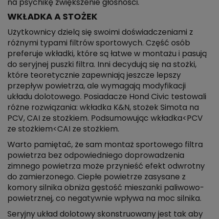
na psychikę zwiększenie głośności.
WKŁADKA A STOŻEK
Użytkownicy dzielą się swoimi doświadczeniami z
różnymi typami filtrów sportowych. Część osób
preferuje wkładki, które są łatwe w montażu i pasują
do seryjnej puszki filtra. Inni decydują się na stożki,
które teoretycznie zapewniają jeszcze lepszy
przepływ powietrza, ale wymagają modyfikacji
układu dolotowego. Posiadacze Hond Civic testowali
różne rozwiązania: wkładka K&N, stożek Simota na
PCV, CAI ze stożkiem. Podsumowując wkładka<PCV
ze stożkiem<CAI ze stożkiem.
Warto pamiętać, że sam montaż sportowego filtra
powietrza bez odpowiedniego doprowadzenia
zimnego powietrza może przynieść efekt odwrotny
do zamierzonego. Ciepłe powietrze zasysane z
komory silnika obniża gęstość mieszanki paliwowo-
powietrznej, co negatywnie wpływa na moc silnika.
Seryjny układ dolotowy skonstruowany jest tak aby