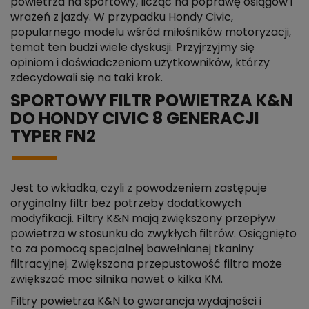
powietrza na sportowy, licząc na poprawę osiągów i
wrażeń z jazdy. W przypadku Hondy Civic,
popularnego modelu wśród miłośników motoryzacji,
temat ten budzi wiele dyskusji. Przyjrzyjmy się
opiniom i doświadczeniom użytkowników, którzy
zdecydowali się na taki krok.
SPORTOWY FILTR POWIETRZA K&N
DO HONDY CIVIC 8 GENERACJI
TYPER FN2
Jest to wkładka, czyli z powodzeniem zastępuje
oryginalny filtr bez potrzeby dodatkowych
modyfikacji. Filtry K&N mają zwiększony przepływ
powietrza w stosunku do zwykłych filtrów. Osiągnięto
to za pomocą specjalnej bawełnianej tkaniny
filtracyjnej. Zwiększona przepustowość filtra może
zwiększać moc silnika nawet o kilka KM.
Filtry powietrza K&N to gwarancja wydajności i