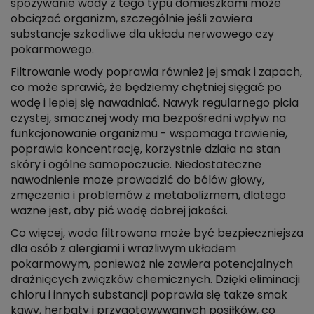
spożywanie wody z tego typu domieszkami może
obciążać organizm, szczególnie jeśli zawiera
substancje szkodliwe dla układu nerwowego czy
pokarmowego.
Filtrowanie wody poprawia również jej smak i zapach,
co może sprawić, że będziemy chętniej sięgać po
wodę i lepiej się nawadniać. Nawyk regularnego picia
czystej, smacznej wody ma bezpośredni wpływ na
funkcjonowanie organizmu - wspomaga trawienie,
poprawia koncentrację, korzystnie działa na stan
skóry i ogólne samopoczucie. Niedostateczne
nawodnienie może prowadzić do bólów głowy,
zmęczenia i problemów z metabolizmem, dlatego
ważne jest, aby pić wodę dobrej jakości.
Co więcej, woda filtrowana może być bezpieczniejsza
dla osób z alergiami i wrażliwym układem
pokarmowym, ponieważ nie zawiera potencjalnych
drażniących związków chemicznych. Dzięki eliminacji
chloru i innych substancji poprawia się także smak
kawy, herbaty i przygotowywanych posiłków, co