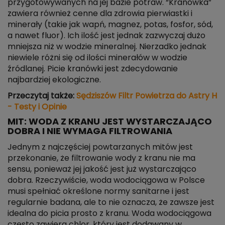
przygotowywanych na jej bazie potraw. “Kranówka”
zawiera również cenne dla zdrowia pierwiastki i
minerały (takie jak wapń, magnez, potas, fosfor, sód,
a nawet fluor). Ich ilość jest jednak zazwyczaj dużo
mniejsza niż w wodzie mineralnej. Nierzadko jednak
niewiele różni się od ilości minerałów w wodzie
źródlanej. Picie kranówki jest zdecydowanie
najbardziej ekologiczne.
Przeczytaj także:
Sędziszów Filtr Powietrza do Astry H
- Testy i Opinie
MIT: WODA Z KRANU JEST WYSTARCZAJĄCO
DOBRA I NIE WYMAGA FILTROWANIA
Jednym z najczęściej powtarzanych mitów jest
przekonanie, że filtrowanie wody z kranu nie ma
sensu, ponieważ jej jakość jest już wystarczająco
dobra. Rzeczywiście, woda wodociągowa w Polsce
musi spełniać określone normy sanitarne i jest
regularnie badana, ale to nie oznacza, że zawsze jest
idealna do picia prosto z kranu. Woda wodociągowa
często zawiera chlor, który jest dodawany w