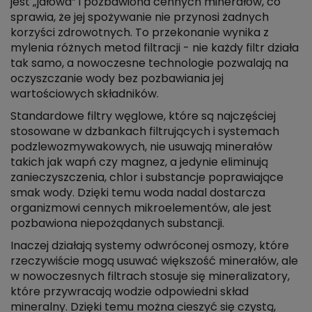
jest „jałowa” i pozbawiona cennych minerałów, co
sprawia, że jej spożywanie nie przynosi żadnych
korzyści zdrowotnych. To przekonanie wynika z
mylenia różnych metod filtracji - nie każdy filtr działa
tak samo, a nowoczesne technologie pozwalają na
oczyszczanie wody bez pozbawiania jej
wartościowych składników.
Standardowe filtry węglowe, które są najczęściej
stosowane w dzbankach filtrujących i systemach
podzlewozmywakowych, nie usuwają minerałów
takich jak wapń czy magnez, a jedynie eliminują
zanieczyszczenia, chlor i substancje poprawiające
smak wody. Dzięki temu woda nadal dostarcza
organizmowi cennych mikroelementów, ale jest
pozbawiona niepożądanych substancji.
Inaczej działają systemy odwróconej osmozy, które
rzeczywiście mogą usuwać większość minerałów, ale
w nowoczesnych filtrach stosuje się mineralizatory,
które przywracają wodzie odpowiedni skład
mineralny. Dzięki temu można cieszyć się czystą,