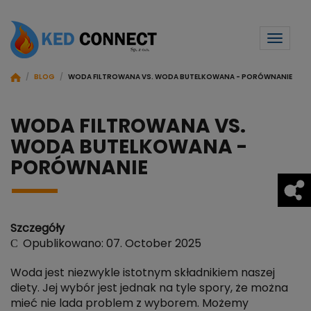
Toggl
naviga
/
BLOG
/
WODA FILTROWANA VS. WODA BUTELKOWANA - PORÓWNANIE
WODA FILTROWANA VS.
WODA BUTELKOWANA -
PORÓWNANIE
Szczegóły
Opublikowano: 07. October 2025
Woda jest niezwykle istotnym składnikiem naszej
diety. Jej wybór jest jednak na tyle spory, że można
mieć nie lada problem z wyborem. Możemy