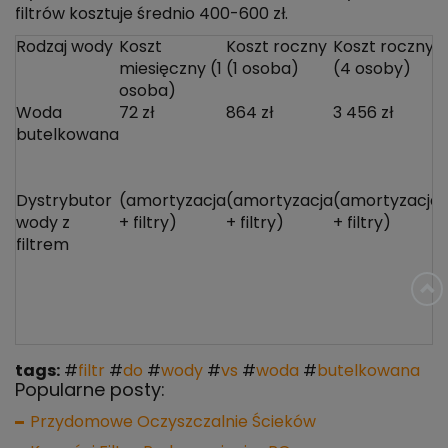
filtrów kosztuje średnio 400-600 zł.
Rodzaj wody
Koszt
Koszt roczny
Koszt roczny
miesięczny (1
(1 osoba)
(4 osoby)
osoba)
Woda
72 zł
864 zł
3 456 zł
butelkowana
t
u
p
Dystrybutor
(amortyzacja
(amortyzacja
(amortyzacja
wody z
+ filtry)
+ filtry)
+ filtry)
filtrem
z
6
f
tags:
#
filtr
#
do
#
wody
#
vs
#
woda
#
butelkowana
Popularne posty:
Przydomowe Oczyszczalnie Ścieków