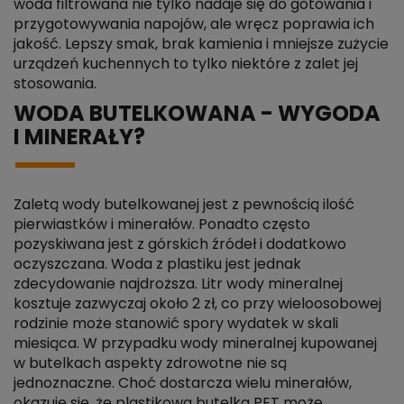
woda filtrowana nie tylko nadaje się do gotowania i
przygotowywania napojów, ale wręcz poprawia ich
jakość. Lepszy smak, brak kamienia i mniejsze zużycie
urządzeń kuchennych to tylko niektóre z zalet jej
stosowania.
WODA BUTELKOWANA - WYGODA
I MINERAŁY?
Zaletą wody butelkowanej jest z pewnością ilość
pierwiastków i minerałów. Ponadto często
pozyskiwana jest z górskich źródeł i dodatkowo
oczyszczana. Woda z plastiku jest jednak
zdecydowanie najdroższa. Litr wody mineralnej
kosztuje zazwyczaj około 2 zł, co przy wieloosobowej
rodzinie może stanowić spory wydatek w skali
miesiąca. W przypadku wody mineralnej kupowanej
w butelkach aspekty zdrowotne nie są
jednoznaczne. Choć dostarcza wielu minerałów,
okazuje się, że plastikowa butelka PET może