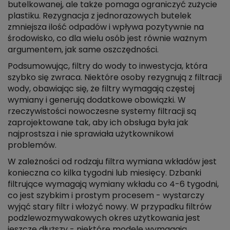
butelkowanej, ale także pomaga ograniczyć zużycie
plastiku. Rezygnacja z jednorazowych butelek
zmniejsza ilość odpadów i wpływa pozytywnie na
środowisko, co dla wielu osób jest równie ważnym
argumentem, jak same oszczędności.
Podsumowując, filtry do wody to inwestycja, która
szybko się zwraca. Niektóre osoby rezygnują z filtracji
wody, obawiając się, że filtry wymagają częstej
wymiany i generują dodatkowe obowiązki. W
rzeczywistości nowoczesne systemy filtracji są
zaprojektowane tak, aby ich obsługa była jak
najprostsza i nie sprawiała użytkownikowi
problemów.
W zależności od rodzaju filtra wymiana wkładów jest
konieczna co kilka tygodni lub miesięcy. Dzbanki
filtrujące wymagają wymiany wkładu co 4-6 tygodni,
co jest szybkim i prostym procesem - wystarczy
wyjąć stary filtr i włożyć nowy. W przypadku filtrów
podzlewozmywakowych okres użytkowania jest
jeszcze dłuższy - niektóre modele wymagają