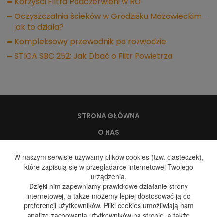
Korzyści Filtra Podczerwieni w RO
Oczyszczalnia ścieków w Grodzisku Mazowieckim -
jak to działa?
Kompleksowy przewodnik po rozwodzie
STIGA SBC 252: Jak Dbać o Filtr Powietrza
STRONA GŁÓWNA
O NAS
WODA, A ZDROWIE
W naszym serwisie używamy plików cookies (tzw. ciasteczek),
które zapisują się w przeglądarce internetowej Twojego
DYSTRYBUCJA WODY
urządzenia.
DYSTRYBUCJA GAZU
Dzięki nim zapewniamy prawidłowe działanie strony
internetowej, a także możemy lepiej dostosować ją do
GALERIA
preferencji użytkowników. Pliki cookies umożliwiają nam
analizę zachowania użytkowników na stronie, a także
BLOG