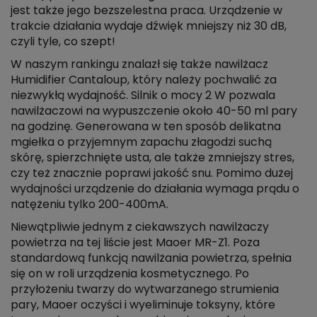
jest także jego bezszelestna praca. Urządzenie w
trakcie działania wydaje dźwięk mniejszy niż 30 dB,
czyli tyle, co szept!
W naszym rankingu znalazł się także nawilżacz
Humidifier Cantaloup, który należy pochwalić za
niezwykłą wydajność. Silnik o mocy 2 W pozwala
nawilżaczowi na wypuszczenie około 40-50 ml pary
na godzinę. Generowana w ten sposób delikatna
mgiełka o przyjemnym zapachu złagodzi suchą
skórę, spierzchnięte usta, ale także zmniejszy stres,
czy też znacznie poprawi jakość snu. Pomimo dużej
wydajności urządzenie do działania wymaga prądu o
natężeniu tylko 200-400mA.
Niewątpliwie jednym z ciekawszych nawilżaczy
powietrza na tej liście jest Maoer MR-Z1. Poza
standardową funkcją nawilżania powietrza, spełnia
się on w roli urządzenia kosmetycznego. Po
przyłożeniu twarzy do wytwarzanego strumienia
pary, Maoer oczyści i wyeliminuje toksyny, które