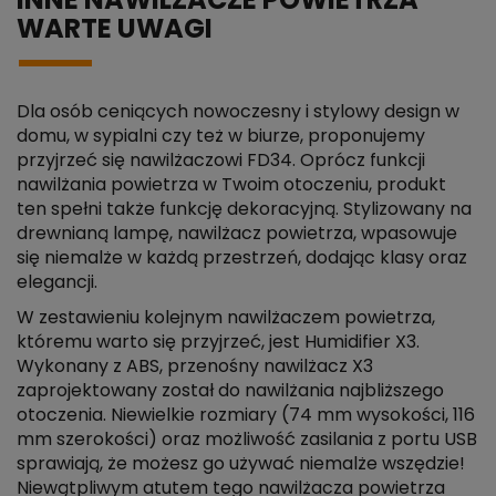
INNE NAWILŻACZE POWIETRZA
WARTE UWAGI
Dla osób ceniących nowoczesny i stylowy design w
domu, w sypialni czy też w biurze, proponujemy
przyjrzeć się nawilżaczowi FD34. Oprócz funkcji
nawilżania powietrza w Twoim otoczeniu, produkt
ten spełni także funkcję dekoracyjną. Stylizowany na
drewnianą lampę, nawilżacz powietrza, wpasowuje
się niemalże w każdą przestrzeń, dodając klasy oraz
elegancji.
W zestawieniu kolejnym nawilżaczem powietrza,
któremu warto się przyjrzeć, jest Humidifier X3.
Wykonany z ABS, przenośny nawilżacz X3
zaprojektowany został do nawilżania najbliższego
otoczenia. Niewielkie rozmiary (74 mm wysokości, 116
mm szerokości) oraz możliwość zasilania z portu USB
sprawiają, że możesz go używać niemalże wszędzie!
Niewątpliwym atutem tego nawilżacza powietrza