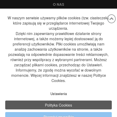
O NAS
WODA, A ZDROWIE
W naszym serwisie używamy plików cookies (tzw. ciasteczek),
które zapisują się w przeglądarce internetowej Twojego
DYSTRYBUCJA WODY
urządzenia.
DYSTRYBUCJA GAZU
Dzięki nim zapewniamy prawidłowe działanie strony
internetowej, a także możemy lepiej dostosować ją do
GALERIA
preferencji użytkowników. Pliki cookies umożliwiają nam
analizę zachowania użytkowników na stronie, a także
BLOG
pozwalają na odpowiednie dopasowanie treści reklamowych,
KONTAKT
również przy współpracy z wybranymi partnerami. Możesz
zarządzać plikami cookies, przechodząc do Ustawień.
Informujemy, że zgodę można wycofać w dowolnym
momencie. Więcej informacji znajdziesz w naszej Polityce
Adres:
Cookies.
ul. Kościuszki 190
42-582 Rogoźnik
Dane kontaktowe:
Ustawienia
+48 696 849 434
biuro@kedconnect.pl
Polityka Cookies
Polityka prywatności
Polityka Cookies
Akceptuj wszystkie