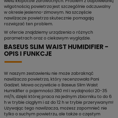
wielu kłopotów zdrowotnych. Problem z odpowiednią
wilgotnością powietrza jest szczególnie odczuwalny
w okresie jesienno-zimowym. Na szczęście
nawilżacze powietrza skutecznie pomagają
rozwiązać ten problem.
W ofercie znajdziemy urządzenia o różnych
parametrach oraz o ciekawym wyglądzie.
BASEUS SLIM WAIST HUMIDIFIER -
OPIS I FUNKCJE
W naszym zestawieniu nie może zabraknąć
nawilżacza powietrza, który recenzowała Pani
Gadżet. Mowa oczywiście o Baseus Slim Waist
Humidifier o pojemności 380 ml i wydajności 20-35
ml/h, dzięki której praca na jednym zbiorniku to do 6
h w trybie ciągłym i aż do 12 h w trybie przerywanym!
Używając tego nawilżacza, możesz zapomnieć nie
tylko o suchym powietrzu, ale także o częstym