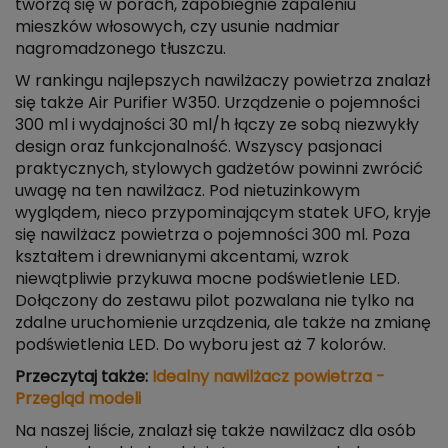
tworzą się w porach, zapobiegnie zapaleniu
mieszków włosowych, czy usunie nadmiar
nagromadzonego tłuszczu.
W rankingu najlepszych nawilżaczy powietrza znalazł
się także Air Purifier W350. Urządzenie o pojemności
300 ml i wydajności 30 ml/h łączy ze sobą niezwykły
design oraz funkcjonalność. Wszyscy pasjonaci
praktycznych, stylowych gadżetów powinni zwrócić
uwagę na ten nawilżacz. Pod nietuzinkowym
wyglądem, nieco przypominającym statek UFO, kryje
się nawilżacz powietrza o pojemności 300 ml. Poza
kształtem i drewnianymi akcentami, wzrok
niewątpliwie przykuwa mocne podświetlenie LED.
Dołączony do zestawu pilot pozwalana nie tylko na
zdalne uruchomienie urządzenia, ale także na zmianę
podświetlenia LED. Do wyboru jest aż 7 kolorów.
Przeczytaj także:
Idealny nawilżacz powietrza -
Przegląd modeli
Na naszej liście, znalazł się także nawilżacz dla osób