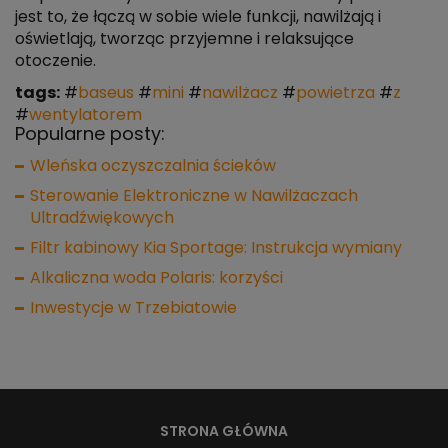
jest to, że łączą w sobie wiele funkcji, nawilżają i
oświetlają, tworząc przyjemne i relaksujące
otoczenie.
tags:
#
baseus
#
mini
#
nawilżacz
#
powietrza
#
z
#
wentylatorem
Popularne posty:
Wleńska oczyszczalnia ścieków
Sterowanie Elektroniczne w Nawilżaczach
Ultradźwiękowych
Filtr kabinowy Kia Sportage: Instrukcja wymiany
Alkaliczna woda Polaris: korzyści
Inwestycje w Trzebiatowie
STRONA GŁÓWNA