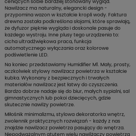
ceniących sobie bardziej stonowany wygląd.
Nawilżacz ma naturalny, elegancki design -
przypomina wazon w kształcie kropli wody. Faktura
drewna została podkreślona słojami, które sprawiają,
że dyfuzor pięknie wygląda i doskonale pasuje do
każdego wystroju. Inne plusy tego urządzenia to:
cicha ultradźwiękowa praca, funkcja
automatycznego wyłączania oraz kolorowe
podświetlenie LED.
Na koniec przedstawiamy Humidifier M1. Mały, prosty,
aczkolwiek stylowy nawilżacz powietrza w kształcie
kubka. Wykonany z bezpiecznych i trwałych
materiałów nawilżacz jest łatwy do czyszczenia.
Bardzo dobrze nadaje się do biur, małych sypialni, sal
gimnastycznych lub pokoi dziecięcych, gdzie
skutecznie nawilży powietrze.
Miłośnik minimalizmu, stylowa dekoratorka wnętrz,
zwolennik praktycznych rozwiązań - każdy z nas
znajdzie nawilżacz powietrza pasujący do wnętrza.
Niepodważalnym atutem wielu nawilżaczy powietrza