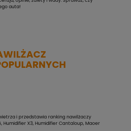
zja, opinie, zalety i wady. Sprawdź, czy
ego auta!
AWILŻACZ
 POPULARNYCH
ietrza i przedstawia ranking nawilżaczy
, Humidifier X3, Humidifier Cantaloup, Maoer