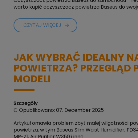
Oczyszczacz powietrza Baseus do samochodu - recen
warto kupić oczyszczacz powietrza Baseus do swoj
CZYTAJ WIĘCEJ
JAK WYBRAĆ IDEALNY N
POWIETRZA? PRZEGLĄD
MODELI
Szczegóły
Opublikowano: 07. December 2025
Artykuł omawia problem zbyt małej wilgotności pow
powietrza, w tym Baseus Slim Waist Humidifier, FD34
MR-Z1, Air Purifier W350 i inne.