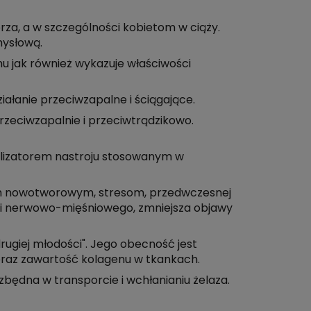
za, a w szczególności kobietom w ciąży.
mysłową.
u jak również wykazuje właściwości
ałanie przeciwzapalne i ściągające.
zeciwzapalnie i przeciwtrądzikowo.
abilizatorem nastroju stosowanym w
om nowotworowym, stresom, przedwczesnej
 i nerwowo-mięśniowego, zmniejsza objawy
rugiej młodości". Jego obecność jest
oraz zawartość kolagenu w tkankach.
zbędna w transporcie i wchłanianiu żelaza.