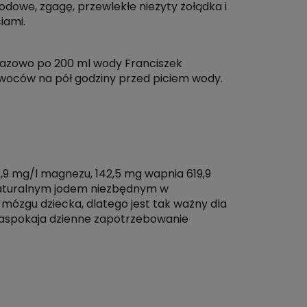
dowe, zgagę, przewlekłe nieżyty żołądka i
iami.
dnorazowo po 200 ml wody Franciszek
owoców na pół godziny przed piciem wody.
9 mg/l magnezu, 142,5 mg wapnia 619,9
 naturalnym jodem niezbędnym w
mózgu dziecka, dlatego jest tak ważny dla
 zaspokaja dzienne zapotrzebowanie