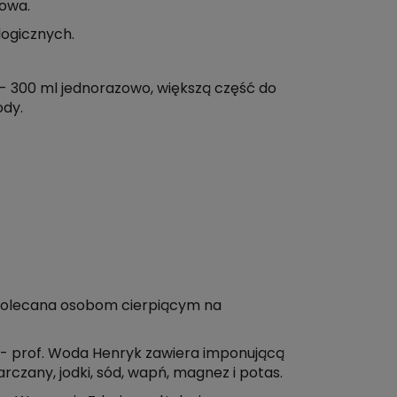
owa.
logicznych.
200 - 300 ml jednorazowo, większą część do
ody.
polecana osobom cierpiącym na
h - prof. Woda Henryk zawiera imponującą
rczany, jodki, sód, wapń, magnez i potas.