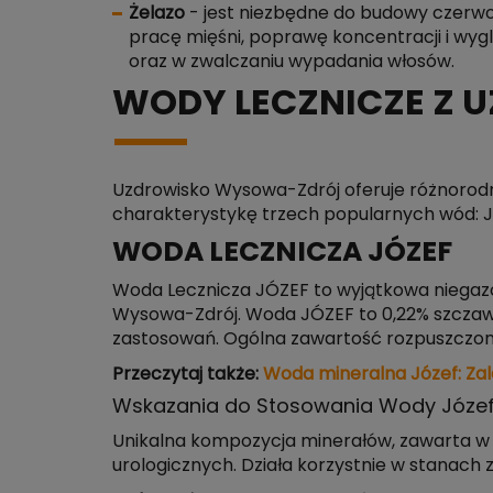
Żelazo
- jest niezbędne do budowy czerwo
pracę mięśni, poprawę koncentracji i wyg
oraz w zwalczaniu wypadania włosów.
WODY LECZNICZE Z
Uzdrowisko Wysowa-Zdrój oferuje różnorodne
charakterystykę trzech popularnych wód: Jó
WODA LECZNICZA JÓZEF
Woda Lecznicza JÓZEF to wyjątkowa niegazo
Wysowa-Zdrój. Woda JÓZEF to 0,22% szczaw
zastosowań. Ogólna zawartość rozpuszczon
Przeczytaj także:
Woda mineralna Józef: Zal
Wskazania do Stosowania Wody Józe
Unikalna kompozycja minerałów, zawarta w l
urologicznych. Działa korzystnie w stanac