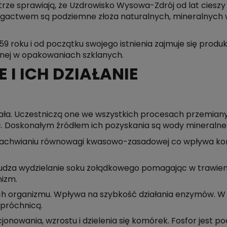
trze sprawiają, że Uzdrowisko Wysowa-Zdrój od lat cieszy
gactwem są podziemne złoża naturalnych, mineralnych w
 roku i od początku swojego istnienia zajmuje się produ
lnej w opakowaniach szklanych.
 I ICH DZIAŁANIE
iała. Uczestniczą one we wszystkich procesach przemiany
. Doskonałym źródłem ich pozyskania są wody mineralne
achwianiu równowagi kwasowo-zasadowej co wpływa kor
dza wydzielanie soku żołądkowego pomagając w trawieni
izm.
ch organizmu. Wpływa na szybkość działania enzymów. W
 próchnicą.
jonowania, wzrostu i dzielenia się komórek. Fosfor jest