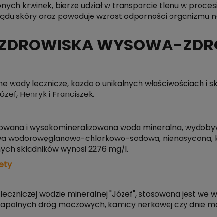
nych krwinek, bierze udział w transporcie tlenu w pro
lądu skóry oraz powoduje wzrost odporności organizmu na 
 UZDROWISKA WYSOWA-ZDR
 wody lecznicze, każda o unikalnych właściwościach i sk
zef, Henryk i Franciszek.
wana i wysokomineralizowana woda mineralna, wydobywan
a wodorowęglanowo-chlorkowo-sodowa, nienasycona, któ
ych składników wynosi 2276 mg/l.
ety
f
eczniczej wodzie mineralnej "Józef", stosowana jest we 
h zapalnych dróg moczowych, kamicy nerkowej czy dnie m