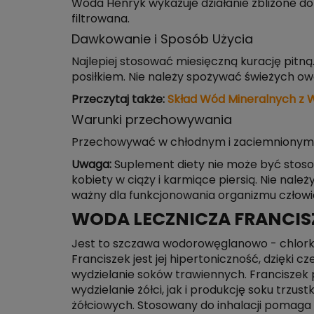
Woda Henryk wykazuje działanie zbliżone do 
filtrowana.
Dawkowanie i Sposób Użycia
Najlepiej stosować miesięczną kurację pitną.
posiłkiem. Nie należy spożywać świeżych ow
Przeczytaj także:
Skład Wód Mineralnych z 
Warunki przechowywania
Przechowywać w chłodnym i zaciemnionym mi
Uwaga:
Suplement diety nie może być stosow
kobiety w ciąży i karmiące piersią. Nie nale
ważny dla funkcjonowania organizmu człowie
WODA LECZNICZA FRANCIS
Jest to szczawa wodorowęglanowo - chlorko
Franciszek jest jej hipertoniczność, dzięki
wydzielanie soków trawiennych. Franciszek
wydzielanie żółci, jak i produkcję soku trz
żółciowych. Stosowany do inhalacji pomaga