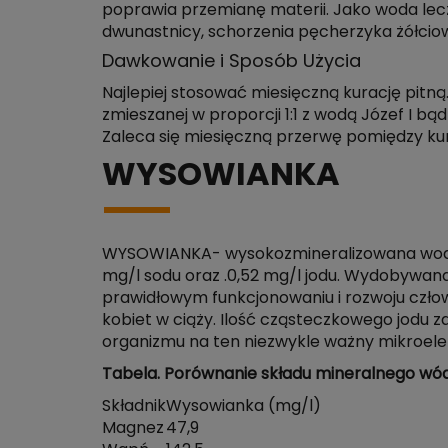
poprawia przemianę materii. Jako woda lec
dwunastnicy, schorzenia pęcherzyka żółcio
Dawkowanie i Sposób Użycia
Najlepiej stosować miesięczną kurację pitną.
zmieszanej w proporcji 1:1 z wodą Józef I 
Zaleca się miesięczną przerwę pomiędzy ku
WYSOWIANKA
WYSOWIANKA- wysokozmineralizowana woda mi
mg/l sodu oraz .0,52 mg/l jodu. Wydobywa
prawidłowym funkcjonowaniu i rozwoju człow
kobiet w ciąży. Ilość cząsteczkowego jodu
organizmu na ten niezwykle ważny mikroele
Tabela. Porównanie składu mineralnego w
Składnik
Wysowianka (mg/l)
Magnez
47,9