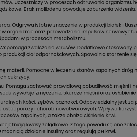
ymów. Uczestniczy w procesach odtruwania organizmu, h
ądzikowe. Brak molibdenu powoduje zaburzenia widzenia,
rca. Odgrywa istotne znaczenie w produkcji białek i tł
ów w organizmie oraz przewodzenie impulsów nerwowych, 
odpadami w procesach metabolizmu.
. Wspomaga zwalczanie wirusów. Dodatkowo stosowany pr
 produkcji ciał odpornościowych. Spowalnia starzenie się
ianę materii. Pomocne w leczeniu stanów zapalnych dróg
ach cukrzycy.
mu. Pomaga zachować prawidłową pobudliwość mięśni i
u wywołuje zmęczenie, skurcze mięśni oraz osłabienie z
uralnych kości, zębów, paznokci. Odpowiedzialny jest za
e osteoporozy i chorób nowotworowych. Wpływa korzystni
ocesów zapalnych, a także obniża ciśnienie krwi.
bojętniają kwasy żołądkowe. Z tego powodu są one zale
acniają działanie insuliny oraz regulują pH krwi.