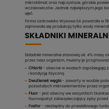
mikroklimat oraz najczystsze, górskie powie
wczasowiczów. Jednak największym jego bo
ujęć.
Firma Uzdrowisko Wysowa SA powstała w 1959
zajmowała się produkcją tylko wody minera
SKŁADNIKI MINERALNE
Składniki mineralne stanowią ok. 4% masy c
przez nasz organizm, musimy je przyjmować
Chlorki
- obecne w wodach zapobiegają z
i kondycję fizyczną.
Dwutlenek węgla
- zawarty w wodzie pobu
pozostałych mikroelementów przez organ
Fluor
- jest obecny we wszystkich tkanka
fluoroapatyt zabezpieczający zęby przed
Fosfor
- niezbędny do prawidłowego funkc