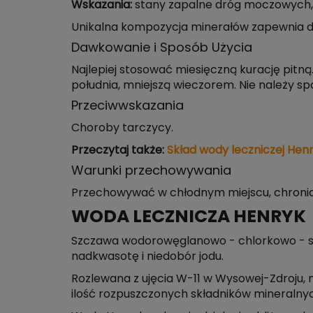
Wskazania:
stany zapalne dróg moczowych, 
Unikalna kompozycja minerałów zapewnia du
Dawkowanie i Sposób Użycia
Najlepiej stosować miesięczną kurację pitną. 
południa, mniejszą wieczorem. Nie należy 
Przeciwwskazania
Choroby tarczycy.
Przeczytaj także:
Skład wody leczniczej Hen
Warunki przechowywania
Przechowywać w chłodnym miejscu, chroni
WODA LECZNICZA HENRYK
Szczawa wodorowęglanowo - chlorkowo - so
nadkwasotę i niedobór jodu.
Rozlewana z ujęcia W-11 w Wysowej-Zdroju, 
ilość rozpuszczonych składników mineralnych 