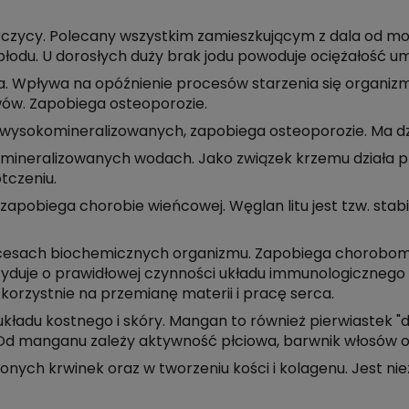
zycy. Polecany wszystkim zamieszkującym z dala od mor
łodu. U dorosłych duży brak jodu powoduje ociężałość u
a. Wpływa na opóźnienie procesów starzenia się organizm
ów. Zapobiega osteoporozie.
 wysokomineralizowanych, zapobiega osteoporozie. Ma dzi
ineralizowanych wodach. Jako związek krzemu działa pr
tczeniu.
 zapobiega chorobie wieńcowej. Węglan litu jest tzw. st
procesach biochemicznych organizmu. Zapobiega chorob
yduje o prawidłowej czynności układu immunologicznego
 korzystnie na przemianę materii i pracę serca.
ładu kostnego i skóry. Mangan to również pierwiastek "d
. Od manganu zależy aktywność płciowa, barwnik włosów 
onych krwinek oraz w tworzeniu kości i kolagenu. Jest nie