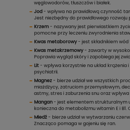
węglowodorów, tłuszczów i białek.
Jod
- wpływa na prawidłową czynność tarc
Jest niezbędny do prawidłowego rozwoju p
Krzem
- nazywany jest pierwiastkiem życi
pomocne przy leczeniu zwyrodnienia staw
Kwas metaborowy
- jest składnikiem wód
Kwas metakrzemowy
- zawarty w wysokom
Poprawia wygląd skóry i zapobiega jej zwio
Lit
- wpływa korzystnie na układ krążenia i
psychiatrii.
Magnez
- bierze udział we wszystkich 
miażdżycy, zatruciom przemysłowym, dec
astmy, stres i zaburzenia snu oraz wpływa
Mangan
- jest elementem strukturalnym uk
konieczna do metabolizmu witamin E i B1
Miedź
- bierze udział w wytwarzaniu czerw
Znacząco pomaga w gojeniu się ran.