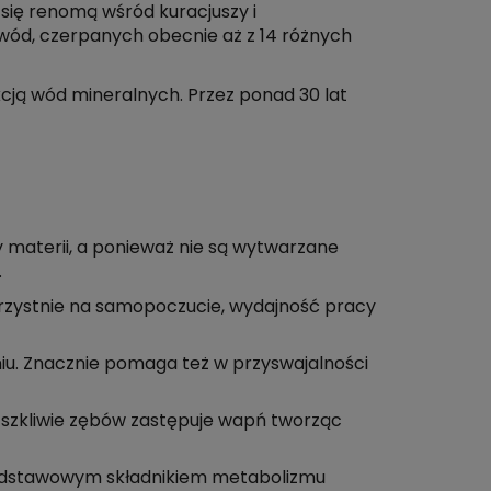
 się renomą wśród kuracjuszy i
ód, czerpanych obecnie aż z 14 różnych
kcją wód mineralnych. Przez ponad 30 lat
 materii, a ponieważ nie są wytwarzane
.
zystnie na samopoczucie, wydajność pracy
u. Znacznie pomaga też w przyswajalności
 szkliwie zębów zastępuje wapń tworząc
 podstawowym składnikiem metabolizmu