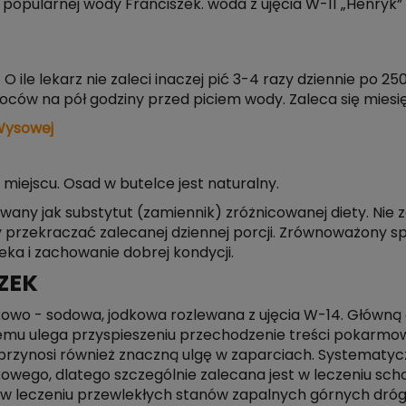
popularnej wody Franciszek. woda z ujęcia W-11 „Henryk”
 O ile lekarz nie zaleci inaczej pić 3-4 razy dziennie po 
oców na pół godziny przed piciem wody. Zaleca się mies
Wysowej
ejscu. Osad w butelce jest naturalny.
any jak substytut (zamiennik) zróżnicowanej diety. Nie z
ży przekraczać zalecanej dziennej porcji. Zrównoważony sp
ka i zachowanie dobrej kondycji.
ZEK
wo - sodowa, jodkowa rozlewana z ujęcia W-14. Główną 
 czemu ulega przyspieszeniu przechodzenie treści pokarmow
 przynosi również znaczną ulgę w zaparciach. Systematyc
ustkowego, dlatego szczególnie zalecana jest w leczeniu s
 w leczeniu przewlekłych stanów zapalnych górnych dróg