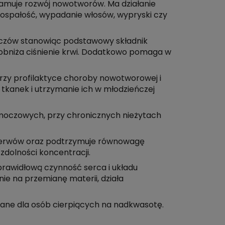
amuje rozwój nowotworów. Ma działanie
 ospałość, wypadanie włosów, wypryski czy
uszczów stanowiąc podstawowy składnik
obniża ciśnienie krwi. Dodatkowo pomaga w
zy profilaktyce choroby nowotworowej i
 tkanek i utrzymanie ich w młodzieńczej
 moczowych, przy chronicznych nieżytach
 nerwów oraz podtrzymuje równowagę
dolności koncentracji.
 prawidłową czynność serca i układu
e na przemianę materii, działa
cane dla osób cierpiących na nadkwasotę.