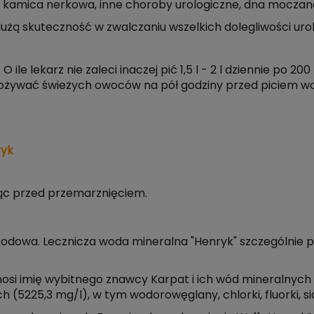
kamica nerkowa, inne choroby urologiczne, dna moczan
żą skuteczność w zwalczaniu wszelkich dolegliwości uro
O ile lekarz nie zaleci inaczej pić 1,5 l - 2 l dziennie po 
spożywać świeżych owoców na pół godziny przed piciem w
ryk
ąc przed przemarznięciem.
dowa. Lecznicza woda mineralna "Henryk" szczególnie 
nosi imię wybitnego znawcy Karpat i ich wód mineralnyc
(5225,3 mg/l), w tym wodorowęglany, chlorki, fluorki, sia