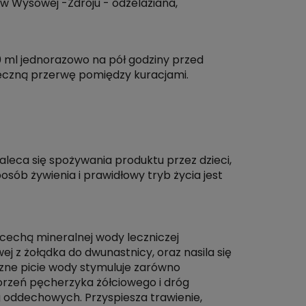
 w Wysowej -Zdroju - odżelaziana,
250 ml jednorazowo na pół godziny przed
ięczną przerwę pomiędzy kuracjami.
aleca się spożywania produktu przez dzieci,
osób żywienia i prawidłowy tryb życia jest
cechą mineralnej wody leczniczej
ej z żołądka do dwunastnicy, oraz nasila się
zne picie wody stymuluje zarówno
chorzeń pęcherzyka żółciowego i dróg
 oddechowych. Przyspiesza trawienie,