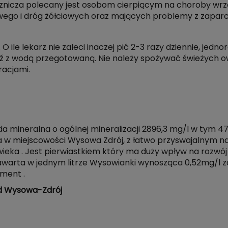
znicza polecany jest osobom cierpiącym na choroby wrzo
wego i dróg żółciowych oraz mających problemy z zaparc
 O ile lekarz nie zaleci inaczej pić 2-3 razy dziennie, je
bądź z wodą przegotowaną. Nie należy spożywać świeżych 
racjami.
neralna o ogólnej mineralizacji 2896,3 mg/l w tym 47,
na w miejscowości Wysowa Zdrój, z łatwo przyswajalnym
ieka . Jest pierwiastkiem który ma duży wpływ na rozwój 
 zawarta w jednym litrze Wysowianki wynosząca 0,52mg/l
ment .
ód Wysowa-Zdrój