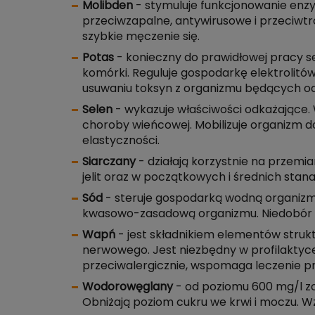
Molibden
- stymuluje funkcjonowanie enz
przeciwzapalne, antywirusowe i przeciwtr
szybkie męczenie się.
Potas
- konieczny do prawidłowej pracy se
komórki. Reguluje gospodarkę elektrolit
usuwaniu toksyn z organizmu będących 
Selen
- wykazuje właściwości odkażające
choroby wieńcowej. Mobilizuje organizm do
elastyczności.
Siarczany
- działają korzystnie na przem
jelit oraz w początkowych i średnich stan
Sód
- steruje gospodarką wodną organiz
kwasowo-zasadową organizmu. Niedobór sod
Wapń
- jest składnikiem elementów strukt
nerwowego. Jest niezbędny w profilaktyc
przeciwalergicznie, wspomaga leczenie pr
Wodorowęglany
- od poziomu 600 mg/l zo
Obniżają poziom cukru we krwi i moczu. Wzm