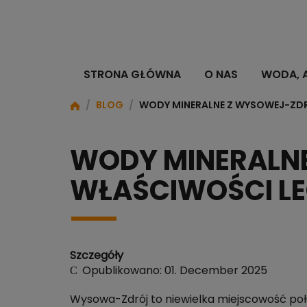
STRONA GŁÓWNA
O NAS
WODA, 
/
BLOG
/
WODY MINERALNE Z WYSOWEJ-ZDR
WODY MINERALNE
WŁAŚCIWOŚCI LE
Szczegóły
Opublikowano: 01. December 2025
Wysowa-Zdrój to niewielka miejscowość poło