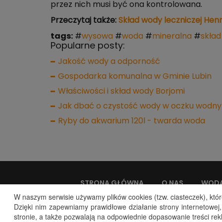
przez nich musi być ona kontrolowana.
Przeczytaj także:
Skład wody leczniczej Hen
tags:
#
wysowa
#
woda
#
mineralna
#
skład
Popularne posty:
Jakość wody a odporność
Gospodarka komunalna w Gminie Lubin
Właściwości i skład wody Borjomi
Jak dbać o czystość wody w oczku wodn
Ryby do akwarium 120l - twarda woda
STRONA GŁÓWNA
O NAS
WODA
W naszym serwisie używamy plików cookies (tzw. ciasteczek), któr
Dzięki nim zapewniamy prawidłowe działanie strony internetowej
stronie, a także pozwalają na odpowiednie dopasowanie treści r
Adres: