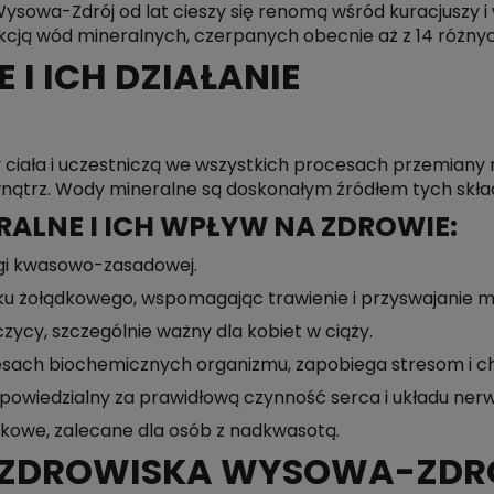
ysowa-Zdrój od lat cieszy się renomą wśród kuracjuszy
dukcją wód mineralnych, czerpanych obecnie aż z 14 różnyc
 I ICH DZIAŁANIE
 ciała i uczestniczą we wszystkich procesach przemiany 
nątrz. Wody mineralne są doskonałym źródłem tych skła
ALNE I ICH WPŁYW NA ZDROWIE:
gi kwasowo-zasadowej.
ku żołądkowego, wspomagając trawienie i przyswajanie 
cy, szczególnie ważny dla kobiet w ciąży.
cesach biochemicznych organizmu, zapobiega stresom i 
odpowiedzialny za prawidłową czynność serca i układu ne
dkowe, zalecane dla osób z nadkwasotą.
 UZDROWISKA WYSOWA-ZDR