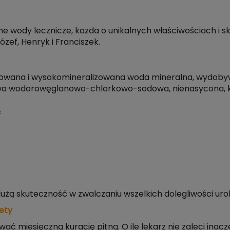
 wody lecznicze, każda o unikalnych właściwościach i sk
zef, Henryk i Franciszek.
wana i wysokomineralizowana woda mineralna, wydobywan
a wodorowęglanowo-chlorkowo-sodowa, nienasycona, któ
f
żą skuteczność w zwalczaniu wszelkich dolegliwości urol
ety
wać miesięczną kurację pitną. O ile lekarz nie zaleci inaczej