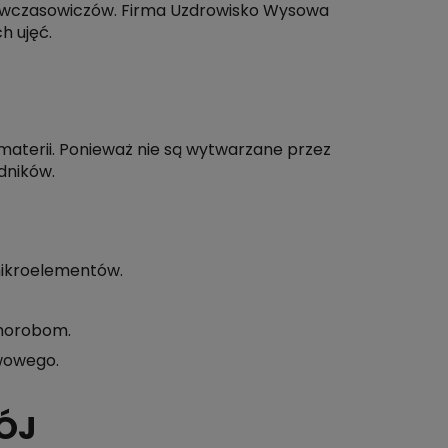
 i wczasowiczów. Firma Uzdrowisko Wysowa
h ujęć.
materii. Ponieważ nie są wytwarzane przez
dników.
mikroelementów.
chorobom.
rwowego.
ÓJ