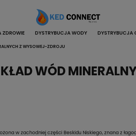
A ZDROWIE
DYSTRYBUCJA WODY
DYSTRYBUCJA 
ERALNYCH Z WYSOWEJ-ZDROJU
SKŁAD WÓD MINERALN
żona w zachodniej części Beskidu Niskiego, znana z łago