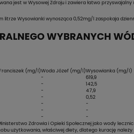
ywana jest w Wysowej Zdroju i zawiera łatwo przyswajalny
m litrze Wysowianki wynosząca 0,52mg/l zaspokaja dzie
NERALNEGO WYBRANYCH WÓ
ranciszek (mg/l)
Woda Józef (mg/l)
Wysowianka (mg/l)
-
619,9
-
142,5
-
47,9
-
0,52
-
-
-
-
-
-
isterstwo Zdrowia i Opieki Społecznej jako wody leczni
obu użytkowania, właściwej diety, dlatego kurację należ