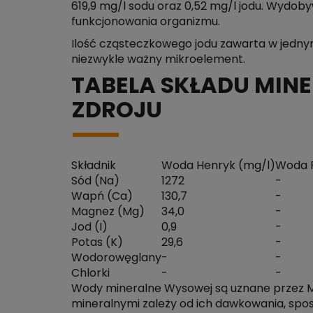
619,9 mg/l sodu oraz 0,52 mg/l jodu. Wydob
funkcjonowania organizmu.
Ilość cząsteczkowego jodu zawarta w jedny
niezwykle ważny mikroelement.
TABELA SKŁADU MI
ZDROJU
Składnik
Woda Henryk (mg/l)
Woda F
Sód (Na)
1272
-
Wapń (Ca)
130,7
-
Magnez (Mg)
34,0
-
Jod (I)
0,9
-
Potas (K)
29,6
-
Wodorowęglany
-
-
Chlorki
-
-
Wody mineralne Wysowej są uznane przez Min
mineralnymi zależy od ich dawkowania, spos