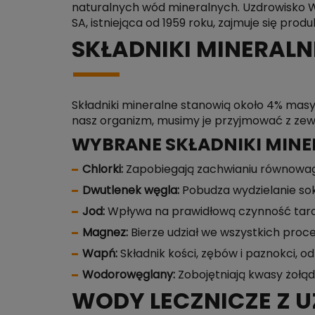
naturalnych wód mineralnych. Uzdrowisko W
SA, istniejąca od 1959 roku, zajmuje się pro
SKŁADNIKI MINERALNE
Składniki mineralne stanowią około 4% masy
nasz organizm, musimy je przyjmować z zew
WYBRANE SKŁADNIKI MINER
Chlorki:
Zapobiegają zachwianiu równowa
Dwutlenek węgla:
Pobudza wydzielanie so
Jod:
Wpływa na prawidłową czynność tarczy
Magnez:
Bierze udział we wszystkich pro
Wapń:
Składnik kości, zębów i paznokci, 
Wodorowęglany:
Zobojętniają kwasy żołą
WODY LECZNICZE Z