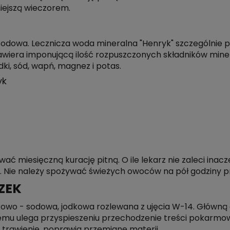
iejszą wieczorem.
dowa. Lecznicza woda mineralna "Henryk" szczególnie 
awiera imponującą ilość rozpuszczonych składników mine
odki, sód, wapń, magnez i potas.
yk
wać miesięczną kurację pitną. O ile lekarz nie zaleci inacz
m. Nie należy spożywać świeżych owoców na pół godziny p
ZEK
wo - sodowa, jodkowa rozlewana z ujęcia W-14. Główną 
 czemu ulega przyspieszeniu przechodzenie treści pokarmow
 trawienie, poprawia przemianę materii.