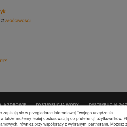
ryk
#
właściwości
ym?
, A ZDROWIE
DYSTRYBUCJA WODY
DYSTRYBUCJA GA
e zapisują się w przeglądarce internetowej Twojego urządzenia.
, a także możemy lepiej dostosować ją do preferencji użytkowników. P
eklamowych, również przy współpracy z wybranymi partnerami. Możesz z
Dane kontaktowe: