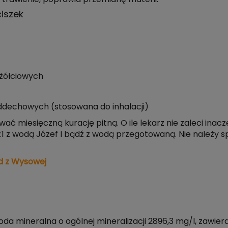
iszek
 żółciowych
ddechowych (stosowana do inhalacji)
wać miesięczną kurację pitną. O ile lekarz nie zaleci inac
1:1 z wodą Józef I bądź z wodą przegotowaną. Nie należy
d z Wysowej
mineralna o ogólnej mineralizacji 2896,3 mg/l, zawiera