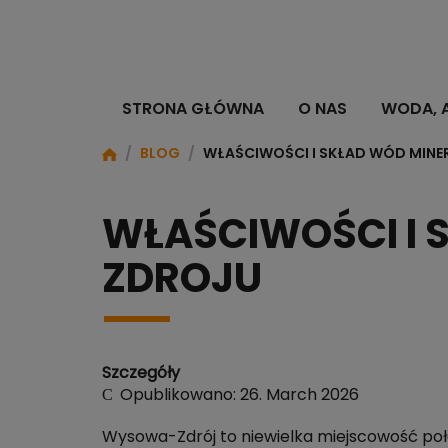
STRONA GŁÓWNA
O NAS
WODA, 
/
BLOG
/
WŁAŚCIWOŚCI I SKŁAD WÓD MIN
WŁAŚCIWOŚCI I 
ZDROJU
Szczegóły
Opublikowano: 26. March 2026
Wysowa-Zdrój to niewielka miejscowość poło