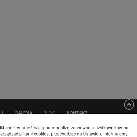
ZU
GALERIA
BLOG
KONTAKT
liki cookies umożliwiają nam analizę zachowania użytkowników na
arządzać plikami cookies, przechodząc do Ustawień. Informujemy,
Polityka prywatności