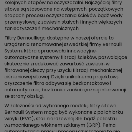
kolejnych etapów na oczyszczalni. Najczęściej filtry
sitowe są stosowane na wstępnych, początkowych
etapach procesu oczyszczania ścieków bądź wody
przemysłowej z zawiesin stałych i innych większych
zanieczyszczeń mechanicznych.
Filtry Bernoulliego dostępne w naszej ofercie to
urządzenia renomowanej szwedzkiej firmy Bernoulli
System, która opracowała innowacyjne,
automatyczne systemy filtracji ścieków, pozwalające
skutecznie zredukować zawartość zawiesin w
filtrowanej cieczy przy użyciu filtracji mechanicznej
ciśnieniowej sitowej. Dzięki unikalnemu projektowi,
czyszczenie filtra odbywa się bezkontaktowo i
automatycznie, bez konieczności ręcznej interwencji
ze strony obsługi.
W zależności od wybranego modelu, filtry sitowe
Bernoulli System mogą być wykonane z polichlorku
winylu (PVC), stali nierdzewnej 316 bądź poliestru
wzmacnianego włóknem szklanym (GRP). Pełna
automatyzacja pracy i procesu czyszczenia to nie