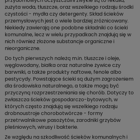
przydomowych oczyszczalni zwykle są to fekalia,
zużyta woda, tłuszcze, oraz wszelkiego rodzaju środki
czystości - mydła czy detergenty. Skład ścieków
przemysłowych jest o wiele bardziej zróżnicowany.
Niekiedy zawierają one podobne składniki co ścieki
komunalne, lecz w wielu przypadkach znajdują się w
nich również złożone substancje organiczne i
nieorganiczne.
Do tych pierwszych należą m.in. tłuszcze i oleje,
węglowodany, białka oraz naturalne żywice czy
barwniki, a także produkty naftowe, fenole albo
pestycydy. Powstające ścieki są dużym zagrożeniem
dla środowiska naturalnego, a także mogą być
przyczyną rozprzestrzeniania się chorób. Dotyczy to
zwłaszcza ścieków gospodarczo-bytowych, w
których często znajdują się wszelkiego rodzaju
drobnoustroje chorobotwórcze - formy
przetrwalnikowe pasożytów, zarodniki grzybów
pleśniowych, wirusy i bakterie.
Ze względu na szkodliwość ścieków komunalnych i