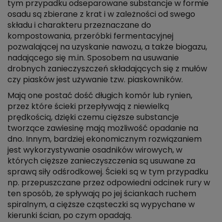
tym przypadku odseparowane substancje w formie
osadu są zbierane z krat i w zależności od swego
składu i charakteru przeznaczane do
kompostowania, przeróbki fermentacyjnej
pozwalającej na uzyskanie nawozu, a także biogazu,
nadającego się m.in. Sposobem na usuwanie
drobnych zanieczyszczeń składających się z mułów
czy piasków jest używanie tzw. piaskowników.
Mają one postać dość długich komór lub rynien,
przez które ścieki przepływają z niewielką
prędkością, dzięki czemu cięższe substancje
tworzące zawiesinę mają możliwość opadanie na
dno. Innym, bardziej ekonomicznym rozwiązaniem
jest wykorzystywanie osadników wirowych, w
których cięższe zanieczyszczenia są usuwane za
sprawą siły odśrodkowej. Ścieki są w tym przypadku
np. przepuszczane przez odpowiedni odcinek rury w
ten sposób, że spływają po jej ściankach ruchem
spiralnym, a cięższe cząsteczki są wypychane w
kierunki ścian, po czym opadają.