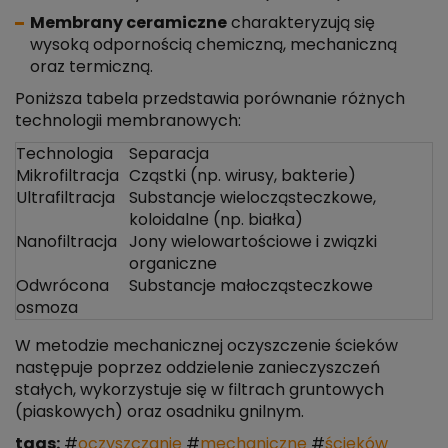
Membrany ceramiczne
charakteryzują się
wysoką odpornością chemiczną, mechaniczną
oraz termiczną.
Poniższa tabela przedstawia porównanie różnych
technologii membranowych:
Technologia
Separacja
Mikrofiltracja
Cząstki (np. wirusy, bakterie)
Ultrafiltracja
Substancje wielocząsteczkowe,
koloidalne (np. białka)
Nanofiltracja
Jony wielowartościowe i związki
organiczne
Odwrócona
Substancje małocząsteczkowe
osmoza
W metodzie mechanicznej oczyszczenie ścieków
następuje poprzez oddzielenie zanieczyszczeń
stałych, wykorzystuje się w filtrach gruntowych
(piaskowych) oraz osadniku gnilnym.
tags:
#
oczyszczanie
#
mechaniczne
#
ścieków