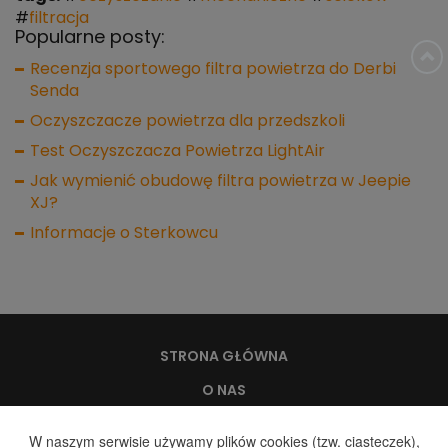
#
filtracja
Popularne posty:
Recenzja sportowego filtra powietrza do Derbi
Senda
Oczyszczacze powietrza dla przedszkoli
Test Oczyszczacza Powietrza LightAir
Jak wymienić obudowę filtra powietrza w Jeepie
XJ?
Informacje o Sterkowcu
STRONA GŁÓWNA
O NAS
WODA, A ZDROWIE
W naszym serwisie używamy plików cookies (tzw. ciasteczek),