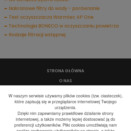
Nakranowe filtry do wody - porównanie
Test oczyszczacza Warmtec AP One
Technologia BONECO w oczyszczaniu powietrza
Rodzaje filtracji wstępnej
STRONA GŁÓWNA
O NAS
WODA, A ZDROWIE
W naszym serwisie używamy plików cookies (tzw. ciasteczek),
które zapisują się w przeglądarce internetowej Twojego
DYSTRYBUCJA WODY
urządzenia.
DYSTRYBUCJA GAZU
Dzięki nim zapewniamy prawidłowe działanie strony
internetowej, a także możemy lepiej dostosować ją do
GALERIA
preferencji użytkowników. Pliki cookies umożliwiają nam
analizę zachowania użytkowników na stronie, a także
BLOG