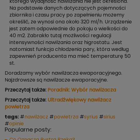
którego wydajność nawilżania nie jest określona.
Na podstawie danych dotyczących pojemności
zbiornika i czasu pracy po zapełnieniu możemy
określić, że wynosi ona około 320 ml/h. Urządzenie
jest zatem odpowiednie do pokoju o wielkości do
40 m2. Zabrakło tutaj możliwości regulacji
intensywności nawilżania oraz higrostatu. Jest
natomiast funkcja chłodzenia pary, która według
zapewnień producenta ma mieć temperaturę 50
st.
Doradzamy wybór nawilżacza ewaporacyjnego.
Najzdrowsze są nawilżacze ewaporacyjne.
Przeczytaj także:
Poradnik: Wybór nawilżacza
Przeczytaj także:
Ultradźwiękowy nawilżacz
powietrza
tags:
#
nawilżacz
#
powietrza
#
syrius
#
sirius
#
opinie
Popularne posty:
Co Oznacza Bystra Rzeka?