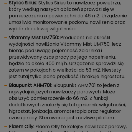
Stylies Sirius:
Stylies Sirius to nawilżacz powietrza,
który według naszych obliczeń sprawdzi się w
pomieszczeniu o powierzchni do 46 m2. Urządzenie
umożliwia monitorowanie poziomu nawilżenia oraz
wybór docelowej wilgotności.
Vitammy Mist UM750:
Producent nie określił
wydajności nawilżania Vitammy Mist UM750, lecz
biorąc pod uwagę pojemność zbiornika i
przewidywany czas pracy po jego napełnieniu,
będzie to około 400 ml/h. Urządzenie sprawdzi się
zatem w pokojach o wielkości do 53 m2. Niestety
jest tutaj tylko jedna prędkość i brakuje higrostatu.
Blaupunkt AHM701:
Blaupunkt AHM701 to jeden z
najwydajniejszych nawilżaczy parowych. Może
obsłużyć pomieszczenie do 66 m2. Z funkcji
dodatkowych znalazły się tutaj miernik wilgotności,
higrostat, jonizacja, aromaterapia oraz regulator
czasu pracy. Sterowanie jest możliwe pilotem.
Flaem Olly:
Flaem Olly to kolejny nawilżacz parowy,