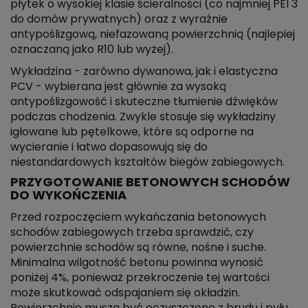
płytek o wysokiej klasie ścieralności (co najmniej PEI 3
do domów prywatnych) oraz z wyraźnie
antypoślizgową, niefazowaną powierzchnią (najlepiej
oznaczaną jako R10 lub wyżej).
Wykładzina - zarówno dywanowa, jak i elastyczna
PCV - wybierana jest głównie za wysoką
antypoślizgowość i skuteczne tłumienie dźwięków
podczas chodzenia. Zwykle stosuje się wykładziny
igłowane lub pętelkowe, które są odporne na
wycieranie i łatwo dopasowują się do
niestandardowych kształtów biegów zabiegowych.
PRZYGOTOWANIE BETONOWYCH SCHODÓW
DO WYKOŃCZENIA
Przed rozpoczęciem wykańczania betonowych
schodów zabiegowych trzeba sprawdzić, czy
powierzchnie schodów są równe, nośne i suche.
Minimalna wilgotność betonu powinna wynosić
poniżej 4%, ponieważ przekroczenie tej wartości
może skutkować odspajaniem się okładzin.