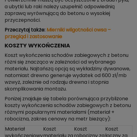
Powierzchnie muszą być oczyszczone z brudu i pyłu,
a ubytki lub raki należy uzupełnić odpowiednią
zaprawą wyrównującą do betonu o wysokiej
przyczepności.
Przeczytaj także:
Mierniki wilgotności owsa –
przegląd i zastosowanie
KOSZTY WYKOŃCZENIA
Koszt wykończenia schodów zabiegowych z betonu
różni się znacząco w zależności od wybranego
materiału. Najtańszą opcją są wykładziny dywanowe,
natomiast drewno generuje wydatek od 600 zł/mb
wzwyż, zależnie od rodzaju drewna i stopnia
skomplikowania montażu.
Poniżej znajduje się tabela porównująca przybliżone
koszty wykończenia schodów zabiegowych z betonu
różnymi popularnymi materiałami (materiał +
robocizna, zakres cenowy na metr bieżący):
Materiał
Koszt
Koszt
Koszt
wykończeniowy
materiału za
robocizny za
łączny za