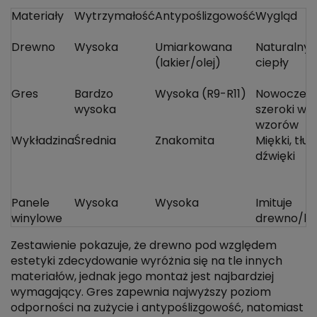
Materiały
Wytrzymałość
Antypoślizgowość
Wygląd
Drewno
Wysoka
Umiarkowana
Naturalny,
(lakier/olej)
ciepły
Gres
Bardzo
Wysoka (R9-R11)
Nowoczesn
wysoka
szeroki wy
wzorów
Wykładzina
Średnia
Znakomita
Miękki, tłu
dźwięki
Panele
Wysoka
Wysoka
Imituje
winylowe
drewno/k
Zestawienie pokazuje, że drewno pod względem
estetyki zdecydowanie wyróżnia się na tle innych
materiałów, jednak jego montaż jest najbardziej
wymagający. Gres zapewnia najwyższy poziom
odporności na zużycie i antypoślizgowość, natomiast