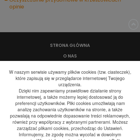
Oczyszczalnie przydomowe w Krzeszowicach -
opinie
STRONA GŁÓWNA
O NAS
WODA, A ZDROWIE
W naszym serwisie używamy plików cookies (tzw. ciasteczek),
które zapisują się w przeglądarce internetowej Twojego
DYSTRYBUCJA WODY
urządzenia.
DYSTRYBUCJA GAZU
Dzięki nim zapewniamy prawidłowe działanie strony
internetowej, a także możemy lepiej dostosować ją do
GALERIA
preferencji użytkowników. Pliki cookies umożliwiają nam
analizę zachowania użytkowników na stronie, a także
BLOG
pozwalają na odpowiednie dopasowanie treści reklamowych,
KONTAKT
również przy współpracy z wybranymi partnerami. Możesz
zarządzać plikami cookies, przechodząc do Ustawień.
Informujemy, że zgodę można wycofać w dowolnym