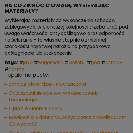
NA CO ZWRÓCIĆ UWAGĘ WYBIERAJĄC
MATERIAŁY?
Wybierając materiały do wykończenia schodów
zabiegowych, w pierwszej kolejności trzeba brać pod
uwagę właściwości antypoślizgowe oraz odporność
na ścieranie - to właśnie stopnie o zmiennej
szerokości najłatwiej narazić na przypadkowe
poślizgnięcie lub uszkodzenie.
tags:
#
jaka
#
wilgotność
#
betonu
#
pod
#
schody
#
norma
Popularne posty:
Zdrowe plony dzięki nawilżaczowi
Oczyszczalnie ścieków w skale: zasady i
technologie
Opinie o Eldom Elecyro
Nawiewniki okienne vs. oczyszczacz z nawilżaczem:
Co wybrać?