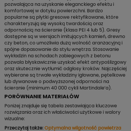
pozwalająca na uzyskanie eleganckiego efektu i
komfortowej w dotyku powierzchni. Bardzo
popularne są płytki gresowe rektyfikowane, które
charakteryzują się wysoką twardością oraz
odpornością na ścieranie (klasa PEI 4 lub 5). Gresy
dostępne są w wersjach imitujących kamień, drewno
czy beton, co umożliwia dużą wolność aranżacyjną i
spójne dopasowanie do stylu wnętrza. Stosowanie
wykładzin na schodach zabiegowych z betonu
pozwala błyskawicznie uzyskać efekt antypoślizgowy
oraz skutecznie wytłumić odgłosy kroków. Najczęściej
wybierane są trwałe wykładziny igłowane, pętelkowe
lub dywanowe o podwyższonej odporności na
ścieranie (minimum 40 000 cykli Martindale’a).
PORÓWNANIE MATERIAŁÓW
Poniżej znajduje się tabela zestawiająca kluczowe
rozwiązania oraz ich właściwości użytkowe i walory
wizualne:
Przeczytaj także:
Optymalna wilgotność powietrza