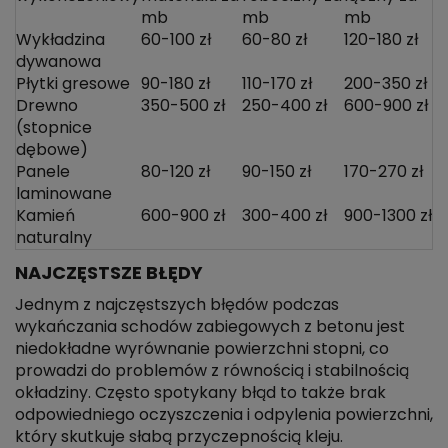
mb
mb
mb
Wykładzina
60-100 zł
60-80 zł
120-180 zł
dywanowa
Płytki gresowe
90-180 zł
110-170 zł
200-350 zł
Drewno
350-500 zł
250-400 zł
600-900 zł
(stopnice
dębowe)
Panele
80-120 zł
90-150 zł
170-270 zł
laminowane
Kamień
600-900 zł
300-400 zł
900-1300 zł
naturalny
NAJCZĘSTSZE BŁĘDY
Jednym z najczęstszych błędów podczas
wykańczania schodów zabiegowych z betonu jest
niedokładne wyrównanie powierzchni stopni, co
prowadzi do problemów z równością i stabilnością
okładziny. Często spotykany błąd to także brak
odpowiedniego oczyszczenia i odpylenia powierzchni,
który skutkuje słabą przyczepnością kleju.