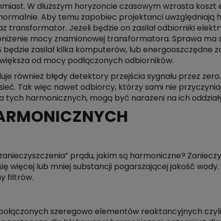
chmiast. W dłuższym horyzoncie czasowym wzrasta koszt e
 normalnie. Aby temu zapobiec projektanci uwzględniają
 transformator. Jeżeli będzie on zasilał odbiorniki elekt
iżenie mocy znamionowej transformatora. Sprawa ma się
będzie zasilał kilka komputerów, lub energooszczędne za
 większa od mocy podłączonych odbiorników.
również błędy detektory przejścia sygnału przez zero. 
eć. Tak więc nawet odbiorcy, którzy sami nie przyczyniaj
nia tych harmonicznych, mogą być narażeni na ich oddział
HARMONICZNYCH
zanieczyszczenia” prądu, jakim są harmoniczne? Zaniec
się więcej lub mniej substancji pogarszającej jakość wod
 filtrów.
ę z połączonych szeregowo elementów reaktancyjnych czyli