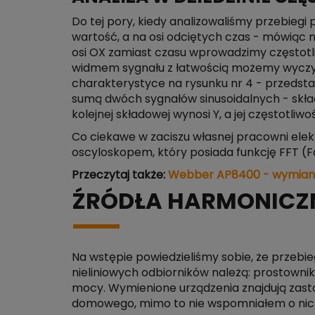
Do tej pory, kiedy analizowaliśmy przebiegi
wartość, a na osi odciętych czas - mówiąc n
osi OX zamiast czasu wprowadzimy częstotli
widmem sygnału z łatwością możemy wyczytać
charakterystyce na rysunku nr 4 - przedstaw
sumą dwóch sygnałów sinusoidalnych - skła
kolejnej składowej wynosi Y, a jej częstotliw
Co ciekawe w zaciszu własnej pracowni el
oscyloskopem, który posiada funkcję FFT (F
Przeczytaj także:
Webber AP8400 - wymiana
ŹRÓDŁA HARMONICZN
Na wstępie powiedzieliśmy sobie, że przebi
nieliniowych odbiorników należą: prostownik
mocy. Wymienione urządzenia znajdują zast
domowego, mimo to nie wspomniałem o nich