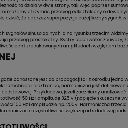
ależność ta działa w dwie strony, tak więc poprzez sumow
ciami możemy otrzymać przebieg odkształcony o dowolnym
 Cię dziwić, że poprzez superpozycję dużej liczby sygna
 sygnałów sinusoidalnych, a na rysunku trzecim widzimy
ują przebieg prostokątny. Bystry obserwator zauważy, że
tliwościach i zredukowanych amplitudach względem bazowej
NEJ
i, gdzie odnoszone jest do propagacji fali z ośrodku jed
rotechnice i elektronice, harmoniczna jest definiowana 
i podstawowej. Przykładowo, jeżeli zaczniemy analizować 
liwość 50 Hz i amplitudę 325 V (napięcie skuteczne wy
wości 100 Hz i amplitudzie np. 200V. Harmoniczna trzecia b
 Harmoniczne o częstotliwości większej od składowej po
ĘSTOTLIWOŚCI