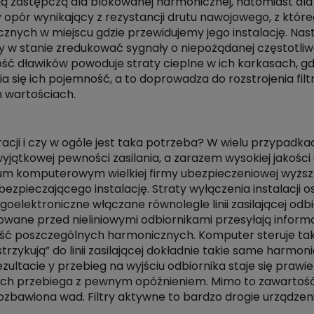
ą zastępczą dla blokowanej harmonicznej, natomiast dl
 opór wynikający z rezystancji drutu nawojowego, z któreg
znych w miejscu gdzie przewidujemy jego instalację. Na
 w stanie zredukować sygnały o niepożądanej częstotliwośc
 dławików powoduje straty cieplne w ich karkasach, gdzi
się ich pojemność, a to doprowadza do rozstrojenia filtru
 wartościach.
tracji i czy w ogóle jest taka potrzeba? W wielu przypad
jątkowej pewności zasilania, a zarazem wysokiej jakości 
rum komputerowym wielkiej firmy ubezpieczeniowej wyżs
ezpieczającego instalację. Straty wyłączenia instalacji 
ektroniczne włączane równolegle linii zasilającej odbiorn
lowane przed nieliniowymi odbiornikami przesyłają inform
tość poszczególnych harmonicznych. Komputer steruje ta
rzykują” do linii zasilającej dokładnie takie same harmonic
ultacie y przebieg na wyjściu odbiornika staje się prawie 
nych przebiega z pewnym opóźnieniem. Mimo to zawartoś
 pozbawiona wad. Filtry aktywne to bardzo drogie urząd