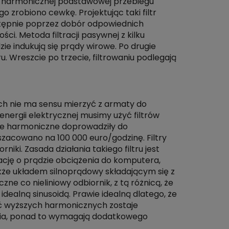
a harmonicznej podstawowej przebiegu
o zrobiono cewkę. Projektując taki filtr
stępnie poprzez dobór odpowiednich
i. Metoda filtracji pasywnej z kilku
e indukują się prądy wirowe. Po drugie
. Wreszcie po trzecie, filtrowaniu podlegają
kach nie ma sensu mierzyć z armaty do
energii elektrycznej musimy użyć filtrów
ze harmoniczne doprowadziły do
oszacowano na 100 000 euro/godzinę. Filtry
iki. Zasada działania takiego filtru jest
ację o prądzie obciążenia do komputera,
kże układem silnoprądowy składającym się z
zne co nieliniowy odbiornik, z tą różnicą, że
idealną sinusoidą. Prawie idealną dlatego, że
ć wyższych harmonicznych zostaje
zenia, ponad to wymagają dodatkowego