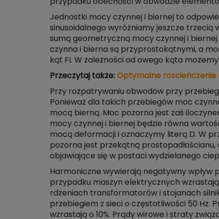
przypadku obecności w obwodzie elementów 
Jednostki mocy czynnej i biernej to odpow
sinusoidalnego wyróżniamy jeszcze trzecią w
sumą geometryczną mocy czynnej i biernej. 
czynna i bierna są przyprostokątnymi, a m
kąt FI. W zależności od owego kąta możemy 
Przeczytaj także:
Optymalne rozcieńczenie
Przy rozpatrywaniu obwodów przy przebieg
Ponieważ dla takich przebiegów moc czynn
mocą bierną. Moc pozorna jest zaś iloczyn
mocy czynnej i biernej będzie równa warto
mocą deformacji i oznaczymy literą D. W p
pozorna jest przekątną prostopadłościanu,
objawiające się w postaci wydzielanego cie
Harmoniczne wywierają negatywny wpływ prze
przypadku maszyn elektrycznych wzrastają 
rdzeniach transformatorów i stojanach silni
przebiegiem z sieci o częstotliwości 50 Hz. 
wzrastają o 10%. Prądy wirowe i straty zwi