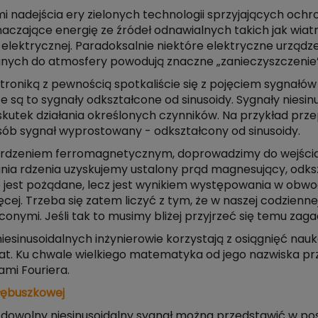
i nadejścia ery zielonych technologii sprzyjających och
aczające energię ze źródeł odnawialnych takich jak wiat
ii elektrycznej. Paradoksalnie niektóre elektryczne urz
anych do atmosfery powodują znaczne „zanieczyszczenie” e
oniką z pewnością spotkaliście się z pojęciem sygnałów 
e są to sygnały odkształcone od sinusoidy. Sygnały nies
kutek działania określonych czynników. Na przykład prze
ób sygnał wyprostowany - odkształcony od sinusoidy.
 z rdzeniem ferromagnetycznym, doprowadzimy do wejścia 
nia rdzenia uzyskujemy ustalony prąd magnesujący, odk
ie jest pożądane, lecz jest wynikiem występowania w obwod
j. Trzeba się zatem liczyć z tym, że w naszej codzienn
nymi. Jeśli tak to musimy bliżej przyjrzeć się temu zaga
iesinusoidalnych inżynierowie korzystają z osiągnięć n
 lat. Ku chwale wielkiego matematyka od jego nazwiska 
mi Fouriera.
 kłębuszkowej
dowolny niesinusoidalny sygnał można przedstawić w pos