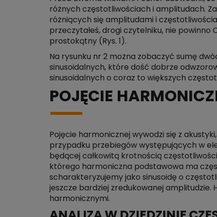
różnych częstotliwościach i amplitudach. Z
różniących się amplitudami i częstotliwoś
przeczytałeś, drogi czytelniku, nie powinno
prostokątny (Rys. 1).
Na rysunku nr 2 można zobaczyć sumę dwóch
sinusoidalnych, które dość dobrze odwzorow
sinusoidalnych o coraz to większych często
POJĘCIE HARMONICZ
Pojęcie harmonicznej wywodzi się z akustyk
przypadku przebiegów występujących w elekt
będącej całkowitą krotnością częstotliwośc
którego harmoniczna podstawowa ma częstot
scharakteryzujemy jako sinusoidę o częstotli
jeszcze bardziej zredukowanej amplitudzie.
harmonicznymi.
ANALIZA W DZIEDZINIE CZ