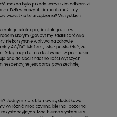
źć można było przede wszystkim odbiorniki
ieniła. Dziś w naszych domach możemy
czy wszystkie te urządzenia? Wszystkie z
 małego silnika prądu stałego, ale w
rądem stałym (gdybyśmy zasilili żarówkę
ry niekorzystnie wpływa na zdrowie
ornicy AC/DC. Możemy więc powiedzieć, że
go. Adaptacja ta ma dosłownie i w przenośni
e ona do sieci znaczne ilości wyższych
uminescencyjne jest coraz powszechniej
zeń? Jednym z problemów są dodatkowe
my wyróżnić moc czynną, bierną i pozorną.
h rezystancyjnych. Moc bierna występuje w