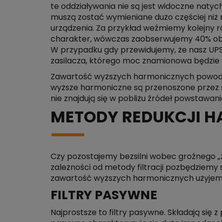
te oddziaływania nie są jest widoczne naty
muszą zostać wymieniane dużo częściej niż
urządzenia. Za przykład weźmiemy kolejny raz
charakter, wówczas zaobserwujemy 40% obn
W przypadku gdy przewidujemy, że nasz UPS 
zasilacza, którego moc znamionowa będzie
Zawartość wyższych harmonicznych powoduje 
wyższe harmoniczne są przenoszone przez si
nie znajdują się w pobliżu źródeł powstawa
METODY REDUKCJI 
Czy pozostajemy bezsilni wobec groźnego „
zależności od metody filtracji pozbędziemy 
zawartość wyższych harmonicznych użyjemy
FILTRY PASYWNE
Najprostsze to filtry pasywne. Składają si