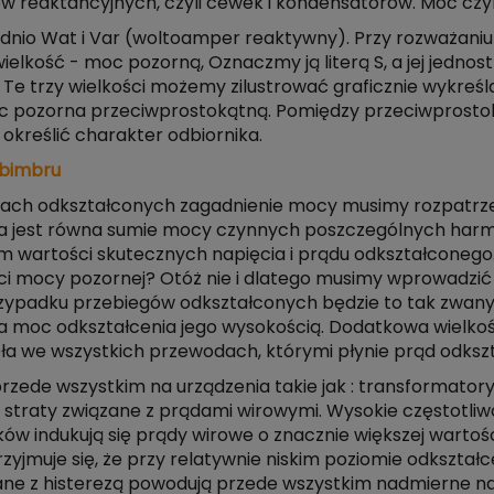
reaktancyjnych, czyli cewek i kondensatorów. Moc czynn
iednio Wat i Var (woltoamper reaktywny). Przy rozważan
ielkość - moc pozorną, Oznaczmy ją literą S, a jej jedno
Te trzy wielkości możemy zilustrować graficznie wykreśl
oc pozorna przeciwprostokątną. Pomiędzy przeciwprosto
określić charakter odbiornika.
 bimbru
ach odkształconych zagadnienie mocy musimy rozpatrzeć
a jest równa sumie mocy czynnych poszczególnych harmo
em wartości skutecznych napięcia i prądu odkształcone
ści mocy pozornej? Otóż nie i dlatego musimy wprowadzi
rzypadku przebiegów odkształconych będzie to tak zwany
 a moc odkształcenia jego wysokością. Dodatkowa wielkoś
pła we wszystkich przewodach, którymi płynie prąd odksz
de wszystkim na urządzenia takie jak : transformatory, s
straty związane z prądami wirowymi. Wysokie częstotli
ków indukują się prądy wirowe o znacznie większej wartośc
Przyjmuje się, że przy relatywnie niskim poziomie odkszta
ązane z histerezą powodują przede wszystkim nadmierne n