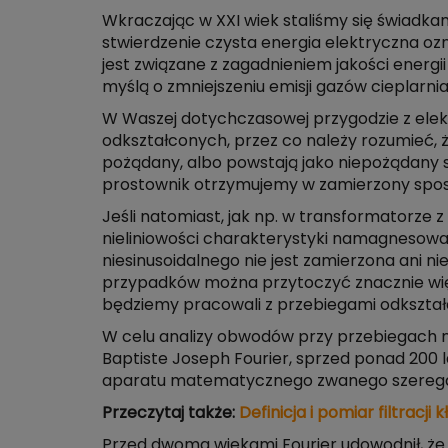
Wkraczając w XXI wiek staliśmy się świadkam
stwierdzenie czysta energia elektryczna ozn
jest związane z zagadnieniem jakości energ
myślą o zmniejszeniu emisji gazów cieplarni
W Waszej dotychczasowej przygodzie z elektr
odkształconych, przez co należy rozumieć, ż
pożądany, albo powstają jako niepożądany s
prostownik otrzymujemy w zamierzony spos
Jeśli natomiast, jak np. w transformatorze
nieliniowości charakterystyki namagnesowa
niesinusoidalnego nie jest zamierzona ani n
przypadków można przytoczyć znacznie więce
będziemy pracowali z przebiegami odkształco
W celu analizy obwodów przy przebiegach n
Baptiste Joseph Fourier, sprzed ponad 200
aparatu matematycznego zwanego szerega
Przeczytaj także:
Definicja i pomiar filtracji
Przed dwoma wiekami Fourier udowodnił, że 