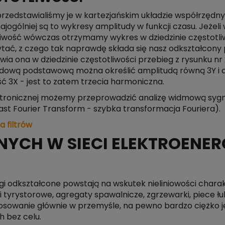
 przedstawialiśmy je w kartezjańskim układzie współrzędn
ajogólniej są to wykresy amplitudy w funkcji czasu. Jeżel
wość wówczas otrzymamy wykres w dziedzinie częstotliwoś
, z czego tak naprawdę składa się nasz odkształcony pr
ia ona w dziedzinie częstotliwości przebieg z rysunku nr
dową podstawową można określić amplitudą równą 3Y i cz
ość 3X - jest to zatem trzecia harmoniczna.
ektronicznej możemy przeprowadzić analizę widmową syg
ast Fourier Transform - szybka transformacja Fouriera).
 filtrów
YCH W SIECI ELEKTROENE
egi odkształcone powstają na wskutek nieliniowości chara
i tyrystorowe, agregaty spawalnicze, zgrzewarki, piece 
osowanie głównie w przemyśle, na pewno bardzo ciężko 
 bez celu.