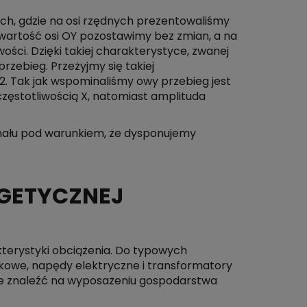
ych, gdzie na osi rzędnych prezentowaliśmy
i wartość osi OY pozostawimy bez zmian, a na
ci. Dzięki takiej charakterystyce, zwanej
zebieg. Przeżyjmy się takiej
 2. Tak jak wspominaliśmy owy przebieg jest
ęstotliwością X, natomiast amplituda
nału pod warunkiem, że dysponujemy
RGETYCZNEJ
kterystyki obciążenia. Do typowych
łukowe, napędy elektryczne i transformatory
je znaleźć na wyposażeniu gospodarstwa