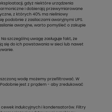
ksploatacji, gdyż niektóre urządzenia
 harmoniczne i dobierają przewymiarowane
ryczne, z których 40% ma nieliniowy
 podobnie z zasilaczami awaryjnymi UPS.
silanie awaryjne, warto pomyśleć o zakupie
Na szczególną uwagę zasługuje fakt, że
ą się do ich powstawania w sieci lub nawet
ywanie.
zyszczoną wodę możemy przefiltrować. W
y. Podobnie jest z prądem - aby zredukować
 cewek indukcyjnych i kondensatorów. Filtry