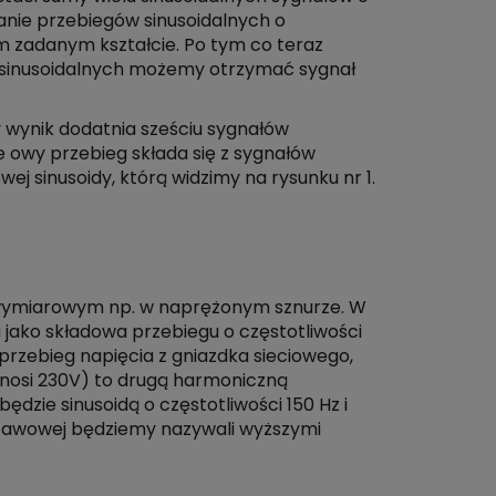
anie przebiegów sinusoidalnych o
 zadanym kształcie. Po tym co teraz
łów sinusoidalnych możemy otrzymać sygnał
 wynik dodatnia sześciu sygnałów
 owy przebieg składa się z sygnałów
 sinusoidy, którą widzimy na rysunku nr 1.
no wymiarowym np. w naprężonym sznurze. W
jako składowa przebiegu o częstotliwości
przebieg napięcia z gniazdka sieciowego,
nosi 230V) to drugą harmoniczną
ędzie sinusoidą o częstotliwości 150 Hz i
dstawowej będziemy nazywali wyższymi