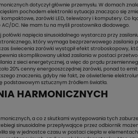
monicznych dotyczył głównie przemysłu. W domach znale
cięskim pochodem elektroniki sytuacja znacząco się zm
ki kompaktowe, żarówki LED, telewizory i komputery. Co łą
 AC/DC. Nie mam tu na myśli prostownika diodowego.
połówki napięcia sinusoidalnego wystarcza przy zasilaniu
ektronicznego, który wymaga bezprzerwowego zasilania p
as świecenia żarówki wystąpił efekt stroboskopowy, któ
zapewnia skomplikowany układ zasilania w postaci przetw
lania z sieci energetycznej, a więc do prądu przemienne
oło 20% cenny energooszczędnej żarówki, ponad to emituj
szego znaczenia, gdyby nie fakt, że oświetlenie elektrol
się podstawowym sztucznym źródłem światła.
NIA HARMONICZNYCH
rmonicznych, a co z skutkami występowania tych zabur
zebiegi sinusoidalne przepływające przez odbiornik może
liła się w jednostce czasu w postaci ciepła w elementac