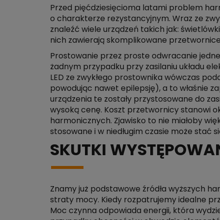
Przed pięćdziesięcioma latami problem har
o charakterze rezystancyjnym. Wraz ze zwy
znaleźć wiele urządzeń takich jak: świetlów
nich zawierają skomplikowane przetwornice
Prostowanie przez proste odwracanie jednej 
żadnym przypadku przy zasilaniu układu el
LED ze zwykłego prostownika wówczas podcz
powodując nawet epilepsję), a to właśnie 
urządzenia te zostały przystosowane do zasi
wysoką cenę. Koszt przetwornicy stanowi ok
harmonicznych. Zjawisko to nie miałoby więk
stosowane i w niedługim czasie może stać 
SKUTKI WYSTĘPOWA
Znamy już podstawowe źródła wyższych ha
straty mocy. Kiedy rozpatrujemy idealne pr
Moc czynna odpowiada energii, która wydzie