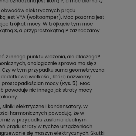
a oznaczana jest literą P, a moc bierna Q.
iu obwodów elektrycznych prądu
stką jest V*A (woltoamper). Moc pozorna jest
ając trójkąt mocy. W trójkącie tym moc
kątną S, a przyprostokątną P zaznaczamy
 z innego punktu widzenia, ale dlaczego?
nicznych, analogicznie sprawa ma się z
go. Czy w tym przypadku suma geometryczna
ć dodatkową wielkość , którą nazwiemy
 prostopadłościan mocy (Rys. 5). Moc
ć powoduje nic innego jak straty mocy
tałcony.
ilniki elektryczne i kondensatory. W
wości harmonicznych powodują, że w
i niż w przypadku zasilania idealnym
łceń prądu straty w tychże urządzeniach
agrzewanie się maszyn elektrycznych. Skutki