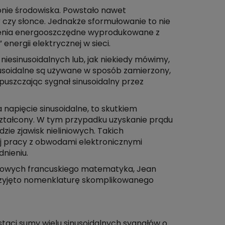
ronie środowiska. Powstało nawet
r czy słonce. Jednakże sformułowanie to nie
ądzenia energooszczędne wyprodukowane z
nergii elektrycznej w sieci.
niesinusoidalnych lub, jak niekiedy mówimy,
inusoidalne są używane w sposób zamierzony,
puszczając sygnał sinusoidalny przez
napięcie sinusoidalne, to skutkiem
ształcony. W tym przypadku uzyskanie prądu
zie zjawisk nieliniowych. Takich
ej pracy z obwodami elektronicznymi
dnieniu.
aukowych francuskiego matematyka, Jean
przyjęto nomenklaturę skomplikowanego
taci sumy wielu sinusoidalnych sygnałów o