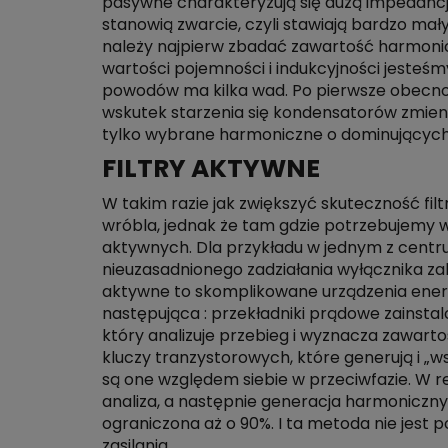
pasywne charakteryzują się dużą impedancj
stanowią zwarcie, czyli stawiają bardzo mały
należy najpierw zbadać zawartość harmonic
wartości pojemności i indukcyjności jesteśmy
powodów ma kilka wad. Po pierwsze obecność
wskutek starzenia się kondensatorów zmienia 
tylko wybrane harmoniczne o dominujących
FILTRY AKTYWNE
W takim razie jak zwiększyć skuteczność fil
wróbla, jednak że tam gdzie potrzebujemy wy
aktywnych. Dla przykładu w jednym z cent
nieuzasadnionego zadziałania wyłącznika zab
aktywne to skomplikowane urządzenia energoel
następująca : przekładniki prądowe zainsta
który analizuje przebieg i wyznacza zawar
kluczy tranzystorowych, które generują i „wst
są one względem siebie w przeciwfazie. W rez
analiza, a następnie generacja harmonicz
ograniczona aż o 90%. I ta metoda nie jest
zasilania.