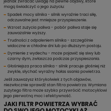
jednak zwracać uwagę na pewne objawy, które
mogą świadczyć o jego zużyciu:
Spadek mocy silnika - silnik wyraźnie traci siłę,
odczuwalne jest mniejsze przyspieszenie.
Wzrost zużycia paliwa - pobór paliwa staje się
zauważalnie wyższy.
Trudności z odpaleniem silnika - szczególnie
widoczne w chłodne dni lub po dłuższym postoju.
Dymienie z wydechu - może pojawić się siwy lub
czarny dym, zwłaszcza podczas przyspieszania.
Głośniejsza praca silnika - silnik pracuje głośniej niż
zwykle, słychać wyraźny hałas ssania powietrza.
Jeśli zauważysz którykolwiek z tych objawów,
niezwłocznie sprawdź stan filtra powietrza. Wymiana
zużytego filtra może szybko przywrócić motocyklowi
jego pierwotną moc i efektywność.
JAKI FILTR POWIETRZA WYBRAĆ
DO SWOJEGO MOTOCYKLA?