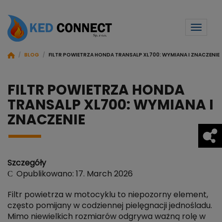
Toggl
naviga
/
BLOG
/
FILTR POWIETRZA HONDA TRANSALP XL700: WYMIANA I ZNACZENIE
FILTR POWIETRZA HONDA
TRANSALP XL700: WYMIANA I
ZNACZENIE
Szczegóły
Opublikowano: 17. March 2026
Filtr powietrza w motocyklu to niepozorny element,
często pomijany w codziennej pielęgnacji jednośladu.
Mimo niewielkich rozmiarów odgrywa ważną rolę w