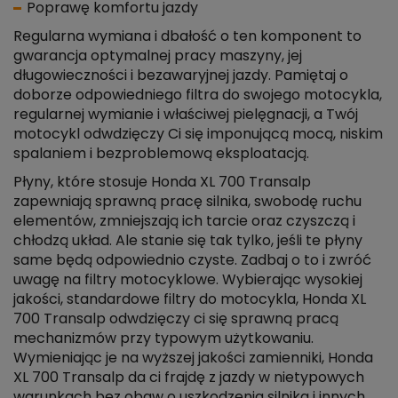
Poprawę komfortu jazdy
Regularna wymiana i dbałość o ten komponent to
gwarancja optymalnej pracy maszyny, jej
długowieczności i bezawaryjnej jazdy. Pamiętaj o
doborze odpowiedniego filtra do swojego motocykla,
regularnej wymianie i właściwej pielęgnacji, a Twój
motocykl odwdzięczy Ci się imponującą mocą, niskim
spalaniem i bezproblemową eksploatacją.
Płyny, które stosuje Honda XL 700 Transalp
zapewniają sprawną pracę silnika, swobodę ruchu
elementów, zmniejszają ich tarcie oraz czyszczą i
chłodzą układ. Ale stanie się tak tylko, jeśli te płyny
same będą odpowiednio czyste. Zadbaj o to i zwróć
uwagę na filtry motocyklowe. Wybierając wysokiej
jakości, standardowe filtry do motocykla, Honda XL
700 Transalp odwdzięczy ci się sprawną pracą
mechanizmów przy typowym użytkowaniu.
Wymieniając je na wyższej jakości zamienniki, Honda
XL 700 Transalp da ci frajdę z jazdy w nietypowych
warunkach bez obaw o uszkodzenia silnika i innych