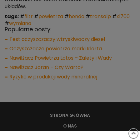
układów.
tags:
#
filtr
#
powietrza
#
honda
#
transalp
#
xl700
#
wymiana
Popularne posty:
Test oczyszczaczy wtryskiwaczy diesel
Oczyszczacze powietrza marki Klarta
Nawilżacz Powietrza Lotos – Zalety i Wady
Nawilżacz Joran – Czy Warto?
Ryzyko w produkcji wody mineralnej
STRONA GŁÓWNA
O NAS
WODA, A ZDROWIE