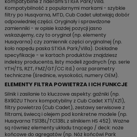
kompatybilne z riderami STIGA Park/Villa.
Kompatybilność z popularnymi markami - szybkie
filtry po Husqvarna, MTD, Cub Cadet ułatwiają dobór
odpowiedniej części. Oryginały i sprawdzone
zamienniki - w opisie każdej pozycji jasno
wskazujemy, czy to oryginał (np. elementy
Husqvarna) czy zamiennik części oryginalnej (np.
koło napędu paska STIGA Park/Villa). Dokładne
specyfikacje - w kartach produktów znajdziesz
indeksy producenta, listy modeli zgodnych (np. serie
YTH/TS, RZT, FMZ/GT/CC itd.) oraz parametry
techniczne (średnice, wysokości, numery OEM).
ELEMENTY FILTRA POWIETRZA I ICH FUNKCJE
Silnik i zasilanie to kluczowe aspekty: gaźniki (np.
8X90ZU Thorx kompatybilny z Cub Cadet XT1/XZ1),
filtry powietrza (Cub Cadet), zestawy serwisowe z
filtrami, świecą i olejem pod konkretne modele (np.
Husqvarna TS138L/TC138L z silnikiem HS 452). Ważne
są również elementy układu tnącego / deck: noże
końcowe do agregatów (np. Nóż końcówi Park