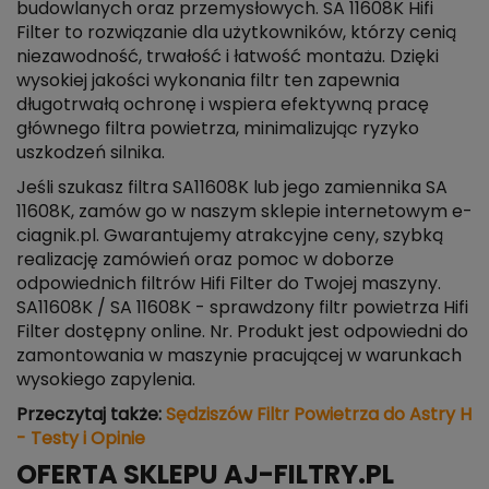
budowlanych oraz przemysłowych. SA 11608K Hifi
Filter to rozwiązanie dla użytkowników, którzy cenią
niezawodność, trwałość i łatwość montażu. Dzięki
wysokiej jakości wykonania filtr ten zapewnia
długotrwałą ochronę i wspiera efektywną pracę
głównego filtra powietrza, minimalizując ryzyko
uszkodzeń silnika.
Jeśli szukasz filtra SA11608K lub jego zamiennika SA
11608K, zamów go w naszym sklepie internetowym e-
ciagnik.pl. Gwarantujemy atrakcyjne ceny, szybką
realizację zamówień oraz pomoc w doborze
odpowiednich filtrów Hifi Filter do Twojej maszyny.
SA11608K / SA 11608K - sprawdzony filtr powietrza Hifi
Filter dostępny online. Nr. Produkt jest odpowiedni do
zamontowania w maszynie pracującej w warunkach
wysokiego zapylenia.
Przeczytaj także:
Sędziszów Filtr Powietrza do Astry H
- Testy i Opinie
OFERTA SKLEPU AJ-FILTRY.PL