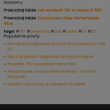
dostawcy.
Przeczytaj także:
Jak wymienić filtr w Vespa LX 50?
Przeczytaj także:
Oczyszczacz Duux: konserwacja
filtra
tags:
#
filtr
#
powietrza
#
cub
#
cadet
#
cc
#
53
Popularne posty:
Instrukcja podłączenia króćca filtra powietrza TGB
101
Klucz do jakości: Wilgotność krytyczna ziarna
Poradnik: Filtr powietrza Fiesta MK6
Przydomowe oczyszczalnie ścieków - Kamień
Pomorski
Komfort termiczny w Condesa: Poradnik