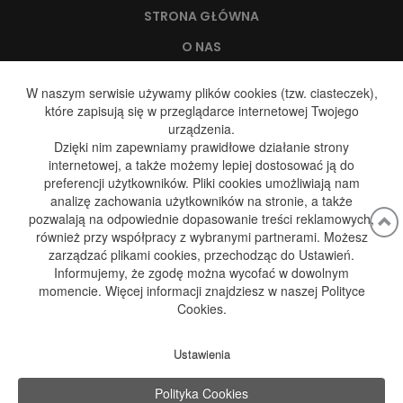
STRONA GŁÓWNA
O NAS
WODA, A ZDROWIE
W naszym serwisie używamy plików cookies (tzw. ciasteczek),
które zapisują się w przeglądarce internetowej Twojego
DYSTRYBUCJA WODY
urządzenia.
DYSTRYBUCJA GAZU
Dzięki nim zapewniamy prawidłowe działanie strony
internetowej, a także możemy lepiej dostosować ją do
GALERIA
preferencji użytkowników. Pliki cookies umożliwiają nam
analizę zachowania użytkowników na stronie, a także
BLOG
pozwalają na odpowiednie dopasowanie treści reklamowych,
KONTAKT
również przy współpracy z wybranymi partnerami. Możesz
zarządzać plikami cookies, przechodząc do Ustawień.
Informujemy, że zgodę można wycofać w dowolnym
momencie. Więcej informacji znajdziesz w naszej Polityce
Adres:
Cookies.
ul. Kościuszki 190
42-582 Rogoźnik
Dane kontaktowe:
Ustawienia
+48 696 849 434
biuro@kedconnect.pl
Polityka Cookies