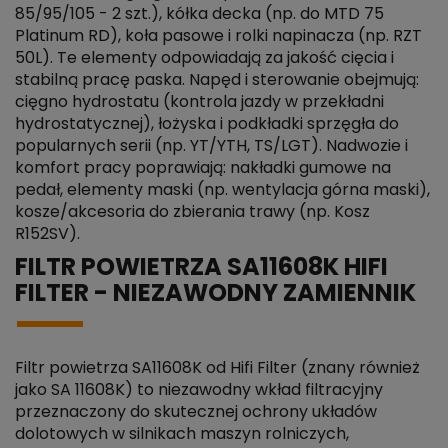
85/95/105 - 2 szt.), kółka decka (np. do MTD 75
Platinum RD), koła pasowe i rolki napinacza (np. RZT
50L). Te elementy odpowiadają za jakość cięcia i
stabilną pracę paska. Napęd i sterowanie obejmują:
cięgno hydrostatu (kontrola jazdy w przekładni
hydrostatycznej), łożyska i podkładki sprzęgła do
popularnych serii (np. YT/YTH, TS/LGT). Nadwozie i
komfort pracy poprawiają: nakładki gumowe na
pedał, elementy maski (np. wentylacja górna maski),
kosze/akcesoria do zbierania trawy (np. Kosz
R152SV).
FILTR POWIETRZA SA11608K HIFI
FILTER - NIEZAWODNY ZAMIENNIK
Filtr powietrza SA11608K od Hifi Filter (znany również
jako SA 11608K) to niezawodny wkład filtracyjny
przeznaczony do skutecznej ochrony układów
dolotowych w silnikach maszyn rolniczych,