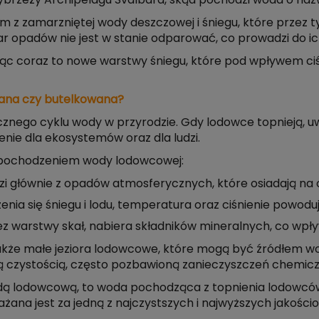
brzeży Archipelagu Svalbard, skąd pochodzi woda o nazw
 zamarzniętej wody deszczowej i śniegu, które przez ty
 opadów nie jest w stanie odparować, co prowadzi do ich
jąc coraz to nowe warstwy śniegu, które pod wpływem ciś
wana czy butelkowana?
ego cyklu wody w przyrodzie. Gdy lodowce topnieją, uwaln
nie dla ekosystemów oraz dla ludzi.
z pochodzeniem wody lodowcowej:
głównie z opadów atmosferycznych, które osiadają na 
nia się śniegu i lodu, temperatura oraz ciśnienie powodu
warstwy skał, nabiera składników mineralnych, co wpływ
kże małe jeziora lodowcowe, które mogą być źródłem wody
wą czystością, często pozbawioną zanieczyszczeń chemiczn
 lodowcową, to woda pochodząca z topnienia lodowców
ana jest za jedną z najczystszych i najwyższych jakości