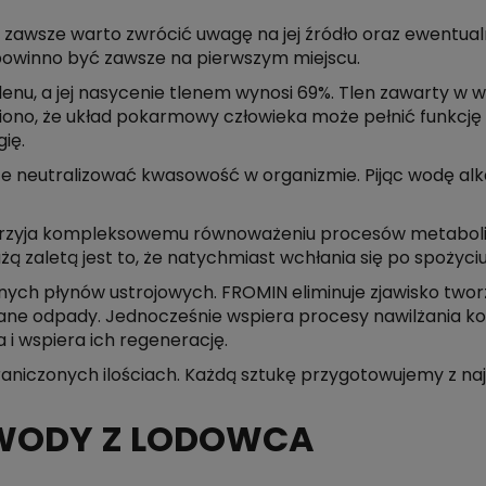
 zawsze warto zwrócić uwagę na jej źródło oraz ewentualn
 powinno być zawsze na pierwszym miejscu.
enu, a jej nasycenie tlenem wynosi 69%. Tlen zawarty w w
o, że układ pokarmowy człowieka może pełnić funkcję „
ię.
oże neutralizować kwasowość w organizmie. Pijąc wodę alk
przyja kompleksowemu równoważeniu procesów metaboliczn
ą zaletą jest to, że natychmiast wchłania się po spożyci
 innych płynów ustrojowych. FROMIN eliminuje zjawisko tw
ane odpady. Jednocześnie wspiera procesy nawilżania kom
i wspiera ich regenerację.
raniczonych ilościach. Każdą sztukę przygotowujemy z na
 WODY Z LODOWCA