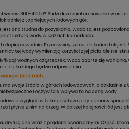
ml wynosi 300-400zł? Budzi duże zainteresowanie w ostat
okładniej z topniejących lodowych gór.
e jest ona trudna do pozyskania. Woda ta jest pozbawion
a jak struktura wody w ludzkich komórkach.
a lepiej nawadnia. Przeciwnicy, że nie do końca tak jest
nnicy tej wody wymieniają korzyści z jej picia, ale nie ist
ikacji wodnych cząsteczek. Woda dobrze się wchłania, w
i nie dla każdego będzie odpowiednia.
owanej w butelkach
wa, ma swoje źródło w górach lodowcowych, a dokładnie z 
 niebezpieczne i oczywiście wpływa to na cenę wody.
lodowca wygląda w taki sposób, że przy pomocy specjalist
za i płynie z nim na brzeg. W dalszej kolejności lód jest p
, dryfują one wraz z prądami oceanicznymi. Część, która 