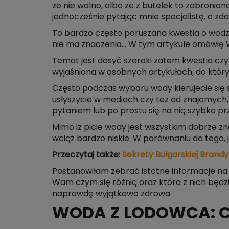
że nie wolno, albo że z butelek to zabroniona
jednocześnie pytając mnie specjalistę, o zda
To bardzo często poruszana kwestia o wodzie
nie ma znaczenia… W tym artykule omówię W
Temat jest dosyć szeroki zatem kwestia czy
wyjaśniona w osobnych artykułach, do któr
Często podczas wyboru wody kierujecie się 
usłyszycie w mediach czy też od znajomych,
pytaniem lub po prostu się na nią szybko pr
Mimo iż picie wody jest wszystkim dobrze z
wciąż bardzo niskie. W porównaniu do tego, 
Przeczytaj także:
Sekrety Bułgarskiej Brandy
Postanowiłam zebrać istotne informacje na 
Wam czym się różnią oraz która z nich będzie
naprawdę wyjątkowo zdrowa.
WODA Z LODOWCA: C