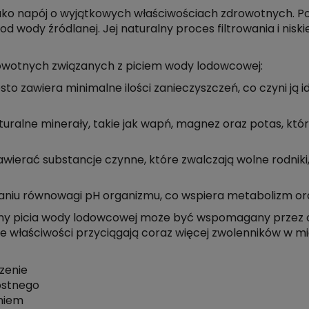
ko napój o wyjątkowych właściwościach zdrowotnych. Po
d wody źródlanej. Jej naturalny proces filtrowania i nisk
drowotnych związanych z piciem wody lodowcowej:
to zawiera minimalne ilości zanieczyszczeń, co czyni j
ralne minerały, takie jak wapń, magnez oraz potas, któ
erać substancje czynne, które zwalczają wolne rodniki
aniu równowagi pH organizmu, co wspiera metabolizm or
ny picia wody lodowcowej może być wspomagany przez odpo
ne właściwości przyciągają coraz więcej zwolenników w m
zenie
ostnego
niem