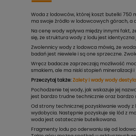
Woda z lodowców, której koszt butelki 750 
ma swoje źródło w lodowcowych górach, a d
Na cenę wody wpływa między innymi fakt, ż
się, że struktura wody z lodu jest identyczn
Zwolennicy wody z lodowca mówią, że woda t
badań jest niewiele i są one sprzeczne. Zwole
Wręcz badacze zaprzeczają możliwość modyf
smakiem, ale ma niski stopień mineralizacji 
Przeczytaj także:
Zalety i wady wody destyl
Pochodzenie tej wody, jak wskazuje jej naz
jest bardzo trudne technicznie oraz bardzo
Od strony technicznej pozyskiwanie wody z 
wydobycia. Następnie pozyskuje się lód z mor
woda jest ostatecznie butelkowana.
Fragmenty lodu po oderwaniu się od lodowca