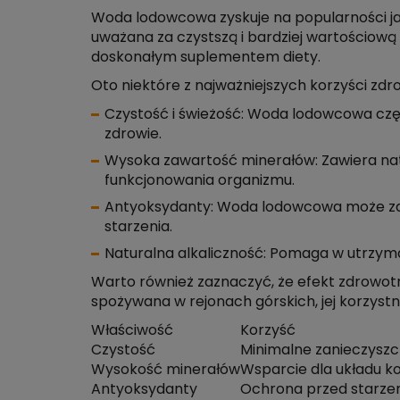
Woda lodowcowa zyskuje na popularności ja
uważana za czystszą i bardziej wartościową o
doskonałym suplementem diety.
Oto niektóre z najważniejszych korzyści z
Czystość i świeżość: Woda lodowcowa częs
zdrowie.
Wysoka zawartość minerałów: Zawiera natu
funkcjonowania organizmu.
Antyoksydanty: Woda lodowcowa może zawi
starzenia.
Naturalna alkaliczność: Pomaga w utrzym
Warto również zaznaczyć, że efekt zdrowot
spożywana w rejonach górskich, jej korzyst
Właściwość
Korzyść
Czystość
Minimalne zanieczyszc
Wysokość minerałów
Wsparcie dla układu k
Antyoksydanty
Ochrona przed starze