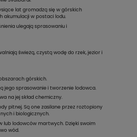
ie Svalbardi.
siące lat gromadzą się w górskich
 akumulacji w postaci lodu.
nienia ulegają sprasowaniu i
iają świeżą, czystą wodę do rzek, jezior i
obszarach górskich.
ją jego sprasowanie i tworzenie lodowca.
a na jej skład chemiczny.
 pitnej. Są one zasilane przez roztopiony
ych i biologicznych.
 lub lodowców martwych. Dzięki swoim
owo wód.