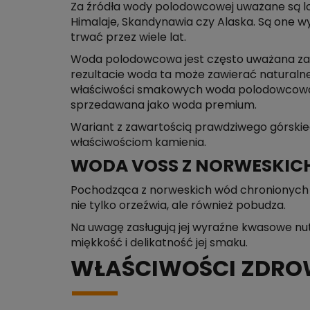
Za źródła wody polodowcowej uważane są lo
Himalaje, Skandynawia czy Alaska. Są one 
trwać przez wiele lat.
Woda polodowcowa jest często uważana za bar
rezultacie woda ta może zawierać naturalne
właściwości smakowych woda polodowcowa je
sprzedawana jako woda premium.
Wariant z zawartością prawdziwego górskieg
właściwościom kamienia.
WODA VOSS Z NORWESKIC
Pochodząca z norweskich wód chronionych 
nie tylko orzeźwia, ale również pobudza.
Na uwagę zasługują jej wyraźne kwasowe nu
miękkość i delikatność jej smaku.
WŁAŚCIWOŚCI ZDR