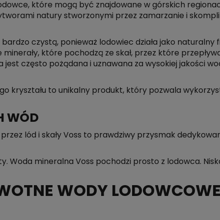
dowce, które mogą być znajdowane w górskich regionach 
wytworami natury stworzonymi przez zamarzanie i skompl
dzo czystą, ponieważ lodowiec działa jako naturalny filt
 minerały, które pochodzą ze skał, przez które przepływa
st często pożądana i uznawana za wysokiej jakości wod
o kryształu to unikalny produkt, który pozwala wykorzyst
H WÓD
przez lód i skały Voss to prawdziwy przysmak dedykowa
ty. Woda mineralna Voss pochodzi prosto z lodowca. Nis
OWOTNE WODY LODOWCOWE