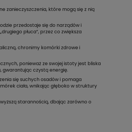
e zanieczyszczenia, które mogą się z nią
odzie przedostaje się do narządów i
drugiego płuca”, przez co zwiększa
aliczną, chronimy komórki zdrowe i
ych, ponieważ ze swojej istoty jest bliska
u, gwarantując czystą energię.
orzenia się suchych osadów i pomaga
órek ciała, wnikając głęboko w struktury
jwyższą starannością, dbając zarówno o