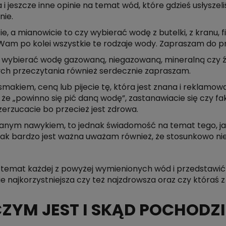
 i jeszcze inne opinie na temat wód, które gdzieś usłyszeli
nie.
, a mianowicie to czy wybierać wodę z butelki, z kranu, 
am po kolei wszystkie te rodzaje wody. Zapraszam do p
 wybierać wodę gazowaną, niegazowaną, mineralną czy źród
ych przeczytania również serdecznie zapraszam.
smakiem, ceną lub pijecie tę, która jest znana i reklam
 że „powinno się pić daną wodę”, zastanawiacie się czy f
zerzucacie bo przecież jest zdrowa.
nanym nawykiem, to jednak świadomość na temat tego, jak
jak bardzo jest ważna uważam również, że stosunkowo niewi
temat każdej z powyżej wymienionych wód i przedstawić 
 najkorzystniejsza czy też najzdrowsza oraz czy któraś z 
ZYM JEST I SKĄD POCHODZI