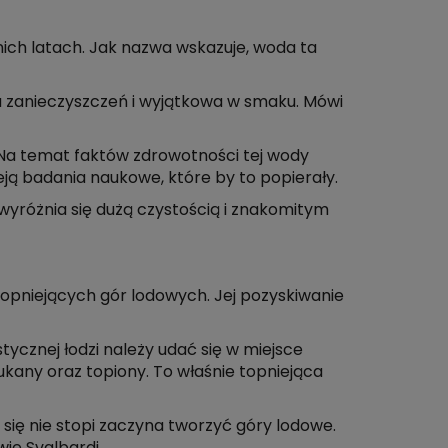
nich latach. Jak nazwa wskazuje, woda ta
a zanieczyszczeń i wyjątkowa w smaku. Mówi
. Na temat faktów zdrowotności tej wody
nieją badania naukowe, które by to popierały.
yróżnia się dużą czystością i znakomitym
topniejących gór lodowych. Jej pozyskiwanie
ycznej łodzi należy udać się w miejsce
łukany oraz topiony. To właśnie topniejąca
się nie stopi zaczyna tworzyć góry lodowe.