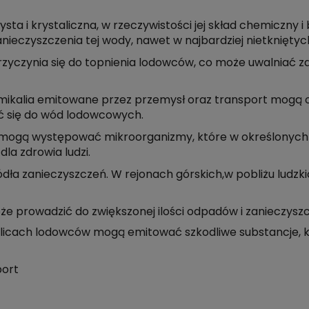
 i krystaliczna, w rzeczywistości jej skład chemiczny i 
zanieczyszczenia tej wody, nawet w najbardziej nietknięt
zyczynia się do topnienia lodowców, co może uwalniać za
emikalia emitowane przez przemysł oraz transport mogą 
ć się do wód lodowcowych.
 mogą występować mikroorganizmy, które w określonych
la zdrowia ludzi.
ła zanieczyszczeń. W rejonach górskich,w pobliżu ludzki
że prowadzić do zwiększonej ilości odpadów i zanieczys
olicach lodowców mogą emitować szkodliwe substancje, kt
port