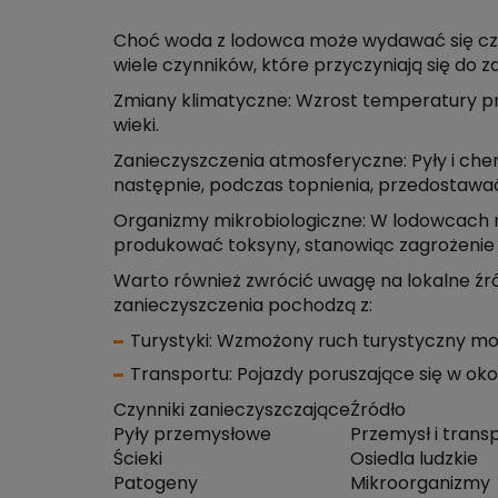
Choć woda z lodowca może wydawać się czysta
wiele czynników, które przyczyniają się do 
Zmiany klimatyczne: Wzrost temperatury pr
wieki.
Zanieczyszczenia atmosferyczne: Pyły i ch
następnie, podczas topnienia, przedostawa
Organizmy mikrobiologiczne: W lodowcach
produkować toksyny, stanowiąc zagrożenie d
Warto również zwrócić uwagę na lokalne źród
zanieczyszczenia pochodzą z:
Turystyki: Wzmożony ruch turystyczny mo
Transportu: Pojazdy poruszające się w ok
Czynniki zanieczyszczające
Źródło
Pyły przemysłowe
Przemysł i trans
Ścieki
Osiedla ludzkie
Patogeny
Mikroorganizmy