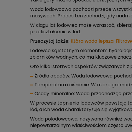
Takie góry można spotkać u arktycznych wy
Woda lodowcowa pochodzi przede wszystkim z
masywach. Proces ten zachodzi, gdy nadmiar
W ciągu lat lodowiec może wzrastać, zbiera
przekształceniu w lód.
Przeczytaj także:
Która woda lepsza: Filtro
Lodowce są istotnym elementem hydrologiczn
zbiorników wodnych, co ma kluczowe znacze
Oto kilka istotnych aspektów związanych 
Źródła opadów: Woda lodowcowa pochodzi 
Temperatura i ciśnienie: W miarę gromadze
Osady mineralne: Woda przechodząc przez 
W procesie topnienia lodowców powstają ta
lód, a ich woda charakteryzuje się wyjątko
Woda polodowcowa, nazywana również wodą
niepowtarzalnym właściwościom często uważ