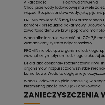
Alkaliczność
Poprawa trawienia
Choć picie wody lodowcowej ma wiele zalet,
wiązać. Bezpieczeństwo wody, jaką pijamy,
FROMIN zawiera 6,15 mg/l rozpuszczonego tl
komórek przez układ pokarmowy. Udowodnion
zawartość tlenu we krwi i poprawia morfolog
Woda alkaliczna, jej wartość pH 7,7- 7,8 m
wzmacniamy system odpornościowy.
FROMIN nie obciąża organizmu ludzkiego, s
wewnętrznym płynom ludzkiego ciała. Jej duż
Działa jako doskonały rozcieńczalnik krwi i
organizmowi rozpuszczać wszystkie niechci
komórkowe. Woda ta dogłębnie je oczyszcza 
Woda z lodowca do picia nadaje się w nieog
niezmienną jakość płynu, jak i opakowania.
ZANIECZYSZCZENIA