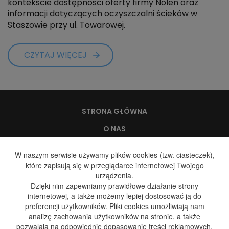
kontekście dostępności oferty firmy Nolen oraz
informacji dotyczących oczyszczalni ścieków w
Staszowie przy ul. Towarowej.
CZYTAJ WIĘCEJ
STRONA GŁÓWNA
O NAS
WODA, A ZDROWIE
W naszym serwisie używamy plików cookies (tzw. ciasteczek),
które zapisują się w przeglądarce internetowej Twojego
DYSTRYBUCJA WODY
urządzenia.
DYSTRYBUCJA GAZU
Dzięki nim zapewniamy prawidłowe działanie strony
internetowej, a także możemy lepiej dostosować ją do
GALERIA
preferencji użytkowników. Pliki cookies umożliwiają nam
analizę zachowania użytkowników na stronie, a także
BLOG
pozwalają na odpowiednie dopasowanie treści reklamowych,