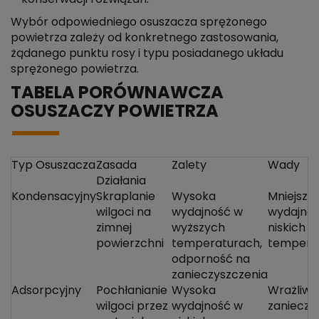
Wybór odpowiedniego osuszacza sprężonego
powietrza zależy od konkretnego zastosowania,
żądanego punktu rosy i typu posiadanego układu
sprężonego powietrza.
TABELA PORÓWNAWCZA
OSUSZACZY POWIETRZA
Typ Osuszacza
Zasada
Zalety
Wady
Działania
Kondensacyjny
Skraplanie
Wysoka
Mniejsza
wilgoci na
wydajność w
wydajno
zimnej
wyższych
niskich
powierzchni
temperaturach,
tempera
odporność na
zanieczyszczenia
Adsorpcyjny
Pochłanianie
Wysoka
Wrażliwo
wilgoci przez
wydajność w
zanieczy