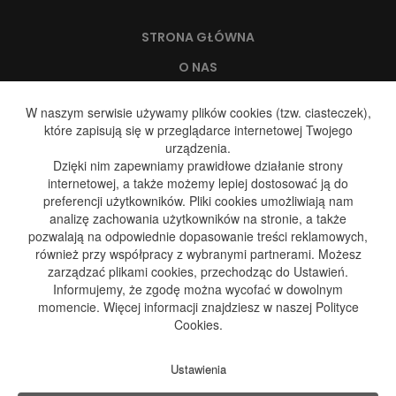
STRONA GŁÓWNA
O NAS
WODA, A ZDROWIE
W naszym serwisie używamy plików cookies (tzw. ciasteczek),
które zapisują się w przeglądarce internetowej Twojego
DYSTRYBUCJA WODY
urządzenia.
DYSTRYBUCJA GAZU
Dzięki nim zapewniamy prawidłowe działanie strony
internetowej, a także możemy lepiej dostosować ją do
GALERIA
preferencji użytkowników. Pliki cookies umożliwiają nam
analizę zachowania użytkowników na stronie, a także
BLOG
pozwalają na odpowiednie dopasowanie treści reklamowych,
KONTAKT
również przy współpracy z wybranymi partnerami. Możesz
zarządzać plikami cookies, przechodząc do Ustawień.
Informujemy, że zgodę można wycofać w dowolnym
momencie. Więcej informacji znajdziesz w naszej Polityce
Adres:
Cookies.
ul. Kościuszki 190
42-582 Rogoźnik
Dane kontaktowe:
Ustawienia
+48 696 849 434