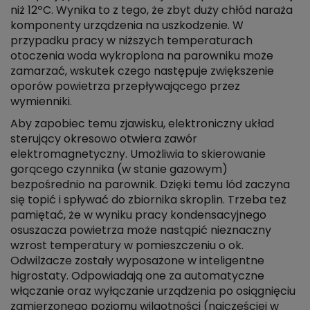
niż 12ºC. Wynika to z tego, że zbyt duży chłód naraża
komponenty urządzenia na uszkodzenie. W
przypadku pracy w niższych temperaturach
otoczenia woda wykroplona na parowniku może
zamarzać, wskutek czego następuje zwiększenie
oporów powietrza przepływającego przez
wymienniki.
Aby zapobiec temu zjawisku, elektroniczny układ
sterujący okresowo otwiera zawór
elektromagnetyczny. Umożliwia to skierowanie
gorącego czynnika (w stanie gazowym)
bezpośrednio na parownik. Dzięki temu lód zaczyna
się topić i spływać do zbiornika skroplin. Trzeba też
pamiętać, że w wyniku pracy kondensacyjnego
osuszacza powietrza może nastąpić nieznaczny
wzrost temperatury w pomieszczeniu o ok.
Odwilżacze zostały wyposażone w inteligentne
higrostaty. Odpowiadają one za automatyczne
włączanie oraz wyłączanie urządzenia po osiągnięciu
zamierzonego poziomu wilgotności (najczęściej w