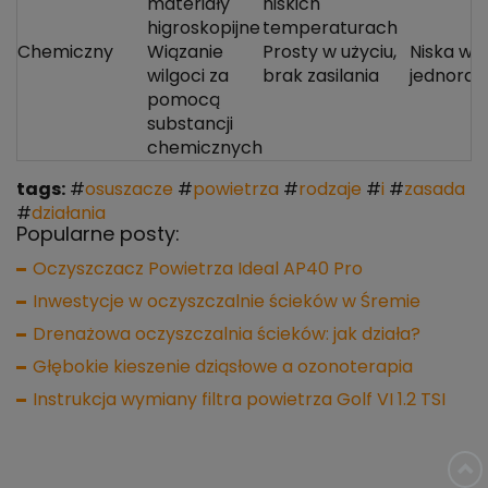
materiały
niskich
higroskopijne
temperaturach
Chemiczny
Wiązanie
Prosty w użyciu,
Niska wy
wilgoci za
brak zasilania
jednora
pomocą
substancji
chemicznych
tags:
#
osuszacze
#
powietrza
#
rodzaje
#
i
#
zasada
#
działania
Popularne posty:
Oczyszczacz Powietrza Ideal AP40 Pro
Inwestycje w oczyszczalnie ścieków w Śremie
Drenażowa oczyszczalnia ścieków: jak działa?
Głębokie kieszenie dziąsłowe a ozonoterapia
Instrukcja wymiany filtra powietrza Golf VI 1.2 TSI