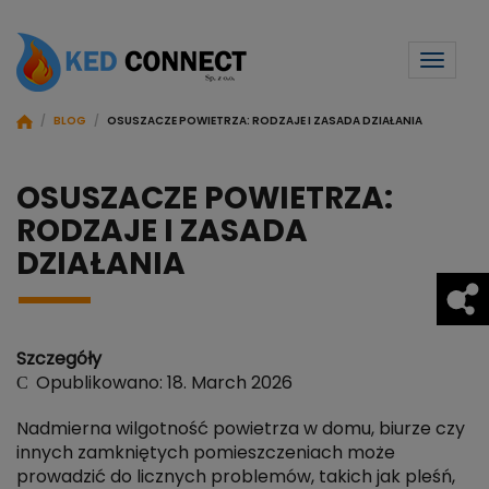
Toggl
naviga
/
BLOG
/
OSUSZACZE POWIETRZA: RODZAJE I ZASADA DZIAŁANIA
OSUSZACZE POWIETRZA:
RODZAJE I ZASADA
DZIAŁANIA
Szczegóły
Opublikowano: 18. March 2026
Nadmierna wilgotność powietrza w domu, biurze czy
innych zamkniętych pomieszczeniach może
prowadzić do licznych problemów, takich jak pleśń,