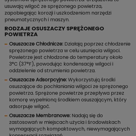
usuwają wilgoć ze sprężonego powietrza,
zapobiegając korozji i uszkodzeniom narzędzi
pneumatycznych i maszyn.
RODZAJE OSUSZACZY SPRĘŻONEGO
POWIETRZA
Osuszacze Chłodnicze:
Działają poprzez chłodzenie
sprężonego powietrza w celu usunięcia wilgoci.
Powietrze jest chłodzone do temperatury około
3°C (37°F), powodując kondensację wilgoci i
oddzielenie od strumienia powietrza.
Osuszacze Adsorpcyjne:
Wykorzystują środki
osuszające do pochłaniania wilgoci ze sprężonego
powietrza. Sprężone powietrze przepływa przez
komorę wypełnioną środkiem osuszającym, który
adsorpuje wilgoć.
Osuszacze Membranowe:
Nadają się do
zastosowań w miejscach użycia i środowiskach
wymagających kompaktowych, niewymagających
konserwacji rozwiązań.