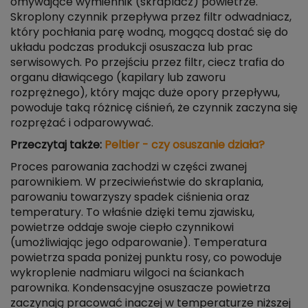
omywające wymiennik (skraplacz) powietrze.
Skroplony czynnik przepływa przez filtr odwadniacz,
który pochłania parę wodną, mogącą dostać się do
układu podczas produkcji osuszacza lub prac
serwisowych. Po przejściu przez filtr, ciecz trafia do
organu dławiącego (kapilary lub zaworu
rozprężnego), który mając duże opory przepływu,
powoduje taką różnicę ciśnień, że czynnik zaczyna się
rozprężać i odparowywać.
Przeczytaj także:
Peltier - czy osuszanie działa?
Proces parowania zachodzi w części zwanej
parownikiem. W przeciwieństwie do skraplania,
parowaniu towarzyszy spadek ciśnienia oraz
temperatury. To właśnie dzięki temu zjawisku,
powietrze oddaje swoje ciepło czynnikowi
(umożliwiając jego odparowanie). Temperatura
powietrza spada poniżej punktu rosy, co powoduje
wykroplenie nadmiaru wilgoci na ściankach
parownika. Kondensacyjne osuszacze powietrza
zaczynają pracować inaczej w temperaturze niższej