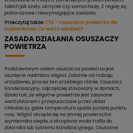
stosowane w małych, zamkniętych przestrzeniach,
takich jak szafy, skrzynie czy samochody. Z reguły są
jednorazowe i niewymagające zasilania.
Przeczytaj także:
TTK - Osuszacze powietrza dla
budownictwa: Co warto wiedzieć?
ZASADA DZIAŁANIA OSUSZACZY
POWIETRZA
Podstawowym celem osuszacza powietrza jest
usunięcie nadmiaru wilgoci. Zależnie od rodzaju
urządzenia, proces ten przebiega różnie. Osuszacz
kondensacyjny, najczęściej stosowany w domach,
działa tak, że wilgotne powietrze jest zasysane
wentylatorem i przepuszczane przez układ
chłodniczy, gdzie temperatura spada poniżej punktu
rosy. Wilgoć skrapla się na zimnej powierzchni
wymiennika ciepła, a skroplona woda trafia do
zbiornika lub systemu kanalizacyjnego. Osuszone