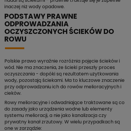
nadal są ściekami - prawnie traktuje się je zupełnie
inaczej niż wody opadowe.
PODSTAWY PRAWNE
ODPROWADZANIA
OCZYSZCZONYCH ŚCIEKÓW DO
ROWU
Polskie prawo wyraźnie rozróżnia pojęcie ścieków i
wód. Nie ma znaczenia, że ścieki przeszły proces
oczyszczania - dopóki są rezultatem użytkowania
wody, pozostają ściekami. Ma to kluczowe znaczenie
przy odprowadzaniu ich do rowów melioracyjnych i
cieków.
Rowy melioracyjne i odwadniające traktowane są co
do zasady jako urządzenia wodne lub elementy
systemu melioracji, a nie jako kanalizacja czy
prywatny kanał zrzutowy. W wielu przypadkach są
one w zarządzie: