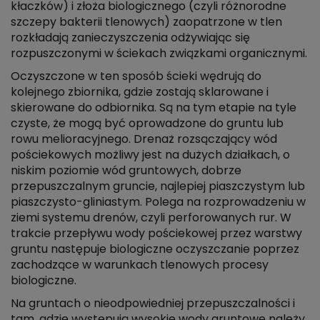
kłaczków) i złoża biologicznego (czyli różnorodne
szczepy bakterii tlenowych) zaopatrzone w tlen
rozkładają zanieczyszczenia odżywiając się
rozpuszczonymi w ściekach związkami organicznymi.
Oczyszczone w ten sposób ścieki wędrują do
kolejnego zbiornika, gdzie zostają sklarowane i
skierowane do odbiornika. Są na tym etapie na tyle
czyste, że mogą być oprowadzone do gruntu lub
rowu melioracyjnego. Drenaż rozsączający wód
pościekowych możliwy jest na dużych działkach, o
niskim poziomie wód gruntowych, dobrze
przepuszczalnym gruncie, najlepiej piaszczystym lub
piaszczysto-gliniastym. Polega na rozprowadzeniu w
ziemi systemu drenów, czyli perforowanych rur. W
trakcie przepływu wody pościekowej przez warstwy
gruntu następuje biologiczne oczyszczanie poprzez
zachodzące w warunkach tlenowych procesy
biologiczne.
Na gruntach o nieodpowiedniej przepuszczalności i
tam, gdzie występują wysokie wody gruntowe należy