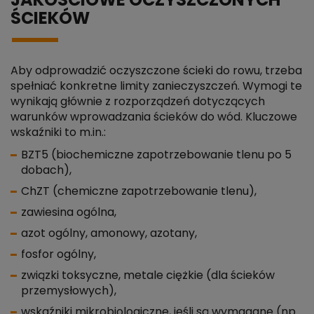
JAKOŚCIOWE OCZYSZCZONYCH
ŚCIEKÓW
Aby odprowadzić oczyszczone ścieki do rowu, trzeba
spełniać konkretne limity zanieczyszczeń. Wymogi te
wynikają głównie z rozporządzeń dotyczących
warunków wprowadzania ścieków do wód. Kluczowe
wskaźniki to m.in.:
BZT5 (biochemiczne zapotrzebowanie tlenu po 5
dobach),
ChZT (chemiczne zapotrzebowanie tlenu),
zawiesina ogólna,
azot ogólny, amonowy, azotany,
fosfor ogólny,
związki toksyczne, metale ciężkie (dla ścieków
przemysłowych),
wskaźniki mikrobiologiczne, jeśli są wymagane (np.