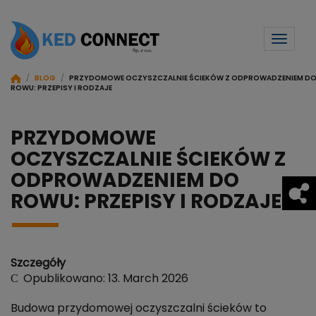
Toggl
naviga
/
BLOG
/
PRZYDOMOWE OCZYSZCZALNIE ŚCIEKÓW Z ODPROWADZENIEM D
ROWU: PRZEPISY I RODZAJE
PRZYDOMOWE
OCZYSZCZALNIE ŚCIEKÓW Z
ODPROWADZENIEM DO
ROWU: PRZEPISY I RODZAJE
Szczegóły
Opublikowano: 13. March 2026
Budowa przydomowej oczyszczalni ścieków to