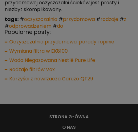
przydomowej oczyszczalni ścieków jest prosty i
niezbyt skomplikowany.
tags:
#
oczyszczalnia
#
przydomowa
#
rodzaje
#
z
#
odprowadzeniem
#
do
Popularne posty:
Oczyszczalnia przydomowa: porady i opinie
Wymiana filtra w EK8100
Woda Niegazowana Nestlé Pure Life
Rodzaje filtrów Vax
Korzyści z nawilżacza Caruzo QT29
STRONA GŁÓWNA
O NAS