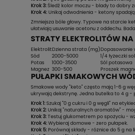
Krok 3:
Śledź kolor moczu - blady to dobry z
Krok 4:
Unikaj odwodnienia - ketony spadają
Zmniejsza bóle głowy. Typowe na starcie ket
ułatwiają usuwanie acetonu z oddechu. Ba
STRATY ELEKTROLITÓW NA K
Elektrolit
Dzienna strata (mg)
Dopasowanie 
Sód
2000-5000
1/4 łyżeczki sol
Potas
1000-3500
Sól potasowa
Magnez
300-500
Proszek magn
PUŁAPKI SMAKOWYCH WÓ
Smakowe wody "keto" często mają 1-6 g węgli 
ukrywają dekstrynę. Jedna butelka to 4 g - 
Krok 1:
Szukaj "0 g cukru i 0 g węgli" na etykiec
Krok 2:
Unikaj "naturalnych aromatów" - mog
Krok 3:
Testuj glukometrem po spożyciu - wz
Krok 4:
Wybieraj domowe - zero pułapek.
Krok 5:
Porównaj składy - różnice do 5 g na li