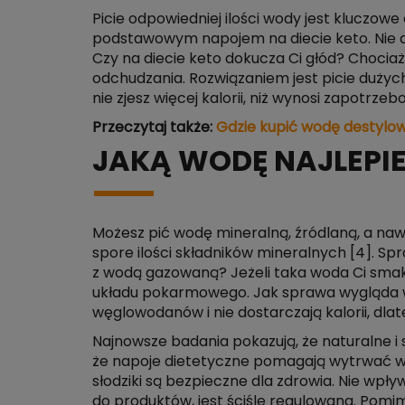
Picie odpowiedniej ilości wody jest kluczo
podstawowym napojem na diecie keto. Nie d
Czy na diecie keto dokucza Ci głód? Chociaż
odchudzania. Rozwiązaniem jest picie dużych
nie zjesz więcej kalorii, niż wynosi zapotrz
Przeczytaj także:
Gdzie kupić wodę destylo
JAKĄ WODĘ NAJLEPI
Możesz pić wodę mineralną, źródlaną, a nawe
spore ilości składników mineralnych [4]. Sp
z wodą gazowaną? Jeżeli taka woda Ci smaku
układu pokarmowego. Jak sprawa wygląda w 
węglowodanów i nie dostarczają kalorii, dla
Najnowsze badania pokazują, że naturalne i s
że napoje dietetyczne pomagają wytrwać w 
słodziki są bezpieczne dla zdrowia. Nie wpł
do produktów, jest ściśle regulowana. Pomi