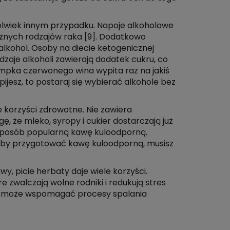
mkolwiek innym przypadku. Napoje alkoholowe
różnych rodzajów raka [9]. Dodatkowo
alkohol. Osoby na diecie ketogenicznej
dzaje alkoholi zawierają dodatek cukru, co
Lampka czerwonego wina wypita raz na jakiś
ijesz, to postaraj się wybierać alkohole bez
że korzyści zdrowotne. Nie zawiera
, że mleko, syropy i cukier dostarczają już
 sposób popularną kawę kuloodporną.
. Żeby przygotować kawę kuloodporną, musisz
y, picie herbaty daje wiele korzyści.
e zwalczają wolne rodniki i redukują stres
a i może wspomagać procesy spalania