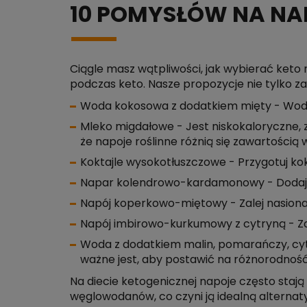
10 POMYSŁÓW NA NA
Ciągle masz wątpliwości, jak wybierać keto
podczas keto. Nasze propozycje nie tylko z
Woda kokosowa z dodatkiem mięty - Woda
Mleko migdałowe - Jest niskokaloryczne, 
że napoje roślinne różnią się zawartością w
Koktajle wysokotłuszczowe - Przygotuj kok
Napar kolendrowo-kardamonowy - Dodaj n
Napój koperkowo-miętowy - Zalej nasiona 
Napój imbirowo-kurkumowy z cytryną - Zal
Woda z dodatkiem malin, pomarańczy, cytry
ważne jest, aby postawić na różnorodność
Na diecie ketogenicznej napoje często sta
węglowodanów, co czyni ją idealną alterna