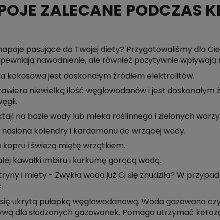
POJE ZALECANE PODCZAS K
 napoje pasujące do Twojej diety? Przygotowaliśmy dla C
apewniają nawodnienie, ale również pozytywnie wpływają 
 kokosowa jest doskonałym źródłem elektrolitów.
zawiera niewielką ilość węglowodanów i jest doskonałym 
ęgli.
tajl na bazie wody lub mleka roślinnego i zielonych warz
asiona kolendry i kardamonu do wrzącej wody.
kopru i świeżą miętę wrzątkiem.
ej kawałki imbiru i kurkumę gorącą wodą.
ny i mięty - Zwykła woda już Ci się znudziła? W przypad
.
ją się ukrytą pułapką węglowodanową. Woda gazowana czys
tywą dla słodzonych gazowanek. Pomaga utrzymać ketozę,