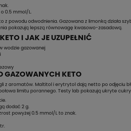
nak.
 o 0.5 mmol/L.
o z powodu odwodnienia. Gazowana z limonką działa szybc
dania pokazują lepszą równowagę kwasowo-zasadową.
ETO I JAK JE UZUPEŁNIĆ
w wodzie gazowanej
i
ezowy
D GAZOWANYCH KETO
z aromatów. Maltitol i erytrytol dają netto po odjęciu bł
połowa limitu porannego. Testy lab pokazują ukryte cukry
ie.
ą dodać 2 g.
rost powyżej 0.5 mmol/L to znak.
tr.