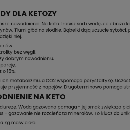
DY DLA KETOZY
e nawodnienie. Na keto tracisz sód i wodę, co obniża k
ynów. Tłumi głód na słodkie. Bąbelki dają uczucie sytoś
zięki niej.
etonów.
rolity bez węgli.
rzy dobrym nawodnieniu.
porcję.
t o 15%.
 ich metabolizmu, a CO2 wspomaga perystaltykę. Uczestni
puje przyjemność z napojów. Długoterminowo pomaga utr
NIENIE NA KETO
ez diurezę. Woda gazowana pomaga - jej smak zwiększa pici
as - gazowanie nie rozcieńcza minerałów. To klucz do uni
a kg masy ciała.