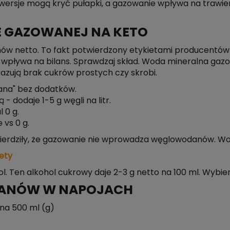
wersje mogą kryć pułapki, a gazowanie wpływa na trawien
 GAZOWANEJ NA KETO
 netto. To fakt potwierdzony etykietami producentów i
 nie wpływa na bilans. Sprawdzaj skład. Woda mineralna g
kazują brak cukrów prostych czy skrobi.
ana" bez dodatków.
 dodaje 1-5 g węgli na litr.
 0 g.
 vs 0 g.
otwierdziły, że gazowanie nie wprowadza węglowodanów. Wo
ety
. Ten alkohol cukrowy daje 2-3 g netto na 100 ml. Wybiera
ANÓW W NAPOJACH
a 500 ml (g)