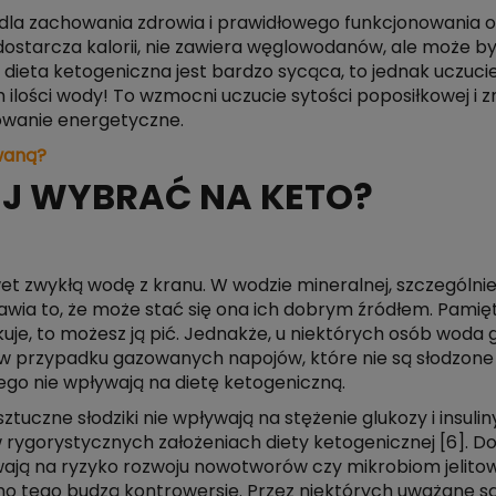
we dla zachowania zdrowia i prawidłowego funkcjonowani
ostarcza kalorii, nie zawiera węglowodanów, ale może 
 dieta ketogeniczna jest bardzo sycąca, to jednak uczuc
 ilości wody! To wzmocni uczucie sytości poposiłkowej i z
ebowanie energetyczne.
waną?
EJ WYBRAĆ NA KETO?
t zwykłą wodę z kranu. W wodzie mineralnej, szczególnie
rawia to, że może stać się ona ich dobrym źródłem. Pamięt
je, to możesz ją pić. Jednakże, u niektórych osób woda 
przypadku gazowanych napojów, które nie są słodzone c
tego nie wpływają na dietę ketogeniczną.
ztuczne słodziki nie wpływają na stężenie glukozy i insulin
rygorystycznych założeniach diety ketogenicznej [6]. 
ywają na ryzyko rozwoju nowotworów czy mikrobiom jelitow
mo tego budzą kontrowersje. Przez niektórych uważane są