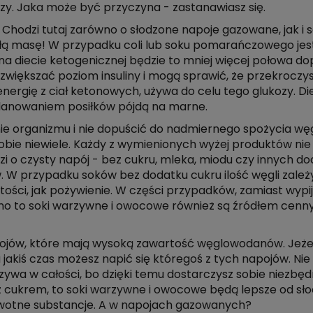
ozy. Jaka może być przyczyna - zastanawiasz się.
Chodzi tutaj zarówno o słodzone napoje gazowane, jak i
łą masę! W przypadku coli lub soku pomarańczowego jes
na diecie ketogenicznej będzie to mniej więcej połowa dop
 zwiększać poziom insuliny i mogą sprawić, że przekrocz
ergię z ciał ketonowych, używa do celu tego glukozy. Die
planowaniem posiłków pójdą na marne.
ie organizmu i nie dopuścić do nadmiernego spożycia w
 sobie niewiele. Każdy z wymienionych wyżej produktów nie
zi o czysty napój - bez cukru, mleka, miodu czy innych d
 W przypadku soków bez dodatku cukru ilość węgli zależ
tości, jak pożywienie. W części przypadków, zamiast wypij
mo to soki warzywne i owocowe również są źródłem cenn
pojów, które mają wysoką zawartość węglowodanów. Jeżel
a jakiś czas możesz napić się któregoś z tych napojów. Ni
zywa w całości, bo dzięki temu dostarczysz sobie niezbęd
j z cukrem, to soki warzywne i owocowe będą lepsze od 
rowotne substancje. A w napojach gazowanych?