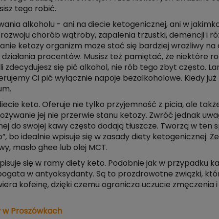
isz tego robić.
wania alkoholu - ani na diecie ketogenicznej, ani w jaki
o rozwoju chorób wątroby, zapalenia trzustki, demencji i 
anie ketozy organizm może stać się bardziej wrażliwy na 
 działania procentów. Musisz też pamiętać, że niektóre ro
i zdecydujesz się pić alkohol, nie rób tego zbyt często. 
rujemy Ci pić wyłącznie napoje bezalkoholowe. Kiedy już p
um.
ecie keto. Oferuje nie tylko przyjemność z picia, ale tak
żywanie jej nie przerwie stanu ketozy. Zwróć jednak uwagę
nej do swojej kawy często dodają tłuszcze. Tworzą w ten
o”, bo idealnie wpisuje się w zasady diety ketogenicznej
owy, masło ghee lub olej MCT.
isuje się w ramy diety keto. Podobnie jak w przypadku kaw
 bogata w antyoksydanty. Są to prozdrowotne związki, któr
awiera kofeinę, dzięki czemu ogranicza uczucie zmęczeni
y w Proszówkach