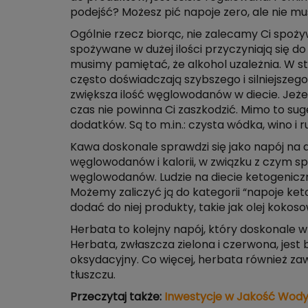
podejść? Możesz pić napoje zero, ale nie mus
Ogólnie rzecz biorąc, nie zalecamy Ci spoży
spożywane w dużej ilości przyczyniają się d
musimy pamiętać, że alkohol uzależnia. W st
często doświadczają szybszego i silniejszego
zwiększa ilość węglowodanów w diecie. Jeżel
czas nie powinna Ci zaszkodzić. Mimo to suge
dodatków. Są to m.in.: czysta wódka, wino i r
Kawa doskonale sprawdzi się jako napój na di
węglowodanów i kalorii, w związku z czym spo
węglowodanów. Ludzie na diecie ketogenicz
Możemy zaliczyć ją do kategorii “napoje ket
dodać do niej produkty, takie jak olej kokos
Herbata to kolejny napój, który doskonale wp
Herbata, zwłaszcza zielona i czerwona, jest
oksydacyjny. Co więcej, herbata również z
tłuszczu.
Przeczytaj także:
Inwestycje w Jakość Wod