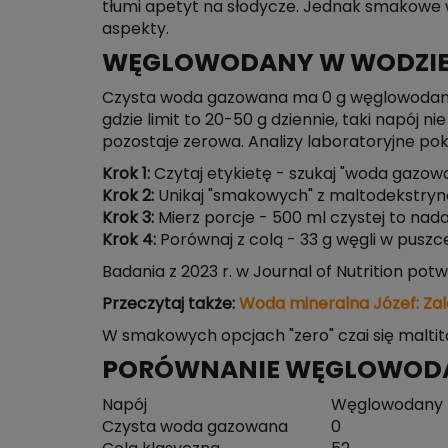
tłumi apetyt na słodycze. Jednak smakowe 
aspekty.
WĘGLOWODANY W WODZIE
Czysta woda gazowana ma 0 g węglowodanów
gdzie limit to 20-50 g dziennie, taki napój
pozostaje zerowa. Analizy laboratoryjne po
Krok 1:
Czytaj etykietę - szukaj "woda gazow
Krok 2:
Unikaj "smakowych" z maltodekstryną -
Krok 3:
Mierz porcje - 500 ml czystej to nadal
Krok 4:
Porównaj z colą - 33 g węgli w puszce
Badania z 2023 r. w Journal of Nutrition p
Przeczytaj także:
Woda mineralna Józef: Zal
W smakowych opcjach "zero" czai się maltitol
PORÓWNANIE WĘGLOWOD
Napój
Węglowodany n
Czysta woda gazowana
0