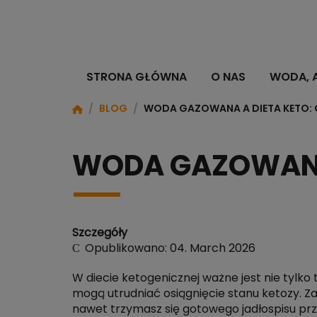
STRONA GŁÓWNA
O NAS
WODA, 
/
BLOG
/
WODA GAZOWANA A DIETA KETO: 
WODA GAZOWANA 
Szczegóły
Opublikowano: 04. March 2026
W diecie ketogenicznej ważne jest nie tylko t
mogą utrudniać osiągnięcie stanu ketozy. Z
nawet trzymasz się gotowego jadłospisu prz