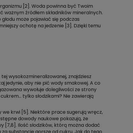
a organizmu [2]. Woda powinna być Twoim
być ważnym źródłem składników mineralnych.
ie głodu może pojawiać się podczas
mniejszy ochotę na jedzenie [3]. Dzięki temu
 tej wysokozmineralizowanej, znajdziesz
aj jedynie, aby nie pić wody smakowej. A co
gazowana wywołuje dolegliwości ze strony
ukrem… tylko słodzikami? Nie zawierają
y we krwi [5]. Niektóre prace sugerują wręcz,
Dostępne dowody naukowe pokazują, że
y [7,8]. Ilość słodzików, którą można dodać
 za substancje gorsze od cukru. Jak do tego