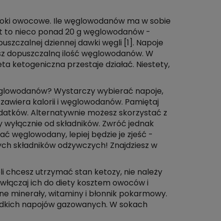
 soki owocowe. Ile węglowodanów ma w sobie
t to nieco ponad 20 g węglowodanów -
uszczalnej dziennej dawki węgli [1]. Napoje
ysz dopuszczalną ilość węglowodanów. W
ta ketogeniczna przestaje działać. Niestety,
ęglowodanów? Wystarczy wybierać napoje,
 zawiera kalorii i węglowodanów. Pamiętaj
odatków. Alternatywnie możesz skorzystać z
y wyłącznie od składników. Zwróć jednak
ać węglowodany, lepiej będzie je zjeść -
ych składników odżywczych! Znajdziesz w
i chcesz utrzymać stan ketozy, nie należy
e włączaj ich do diety kosztem owoców i
ne minerały, witaminy i błonnik pokarmowy.
słodkich napojów gazowanych. W sokach