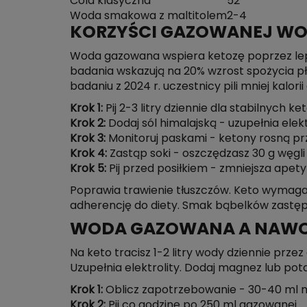
Cola klasyczna
52
Woda smakowa z maltitolem
2-4
KORZYŚCI GAZOWANEJ WO
Woda gazowana wspiera ketozę poprzez lepsz
badania wskazują na 20% wzrost spożycia pł
badaniu z 2024 r. uczestnicy pili mniej kalorii d
Krok 1:
Pij 2-3 litry dziennie dla stabilnych k
Krok 2:
Dodaj sól himalajską - uzupełnia elekt
Krok 3:
Monitoruj paskami - ketony rosną p
Krok 4:
Zastąp soki - oszczędzasz 30 g węgli 
Krok 5:
Pij przed posiłkiem - zmniejsza apety
Poprawia trawienie tłuszczów. Keto wymaga
adherencję do diety. Smak bąbelków zastę
WODA GAZOWANA A NAWOD
Na keto tracisz 1-2 litry wody dziennie prz
Uzupełnia elektrolity. Dodaj magnez lub pot
Krok 1:
Oblicz zapotrzebowanie - 30-40 ml n
Krok 2:
Pij co godzinę po 250 ml gazowanej.