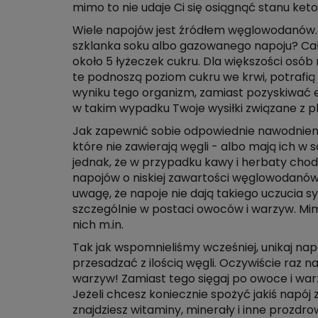
mimo to nie udaje Ci się osiągnąć stanu ket
Wiele napojów jest źródłem węglowodanów. 
szklanka soku albo gazowanego napoju? Ca
około 5 łyżeczek cukru. Dla większości osób 
te podnoszą poziom cukru we krwi, potrafią
wyniku tego organizm, zamiast pozyskiwać en
w takim wypadku Twoje wysiłki związane z 
Jak zapewnić sobie odpowiednie nawodnien
które nie zawierają węgli - albo mają ich w
jednak, że w przypadku kawy i herbaty chod
napojów o niskiej zawartości węglowodanów.
uwagę, że napoje nie dają takiego uczucia sy
szczególnie w postaci owoców i warzyw. Mi
nich m.in.
Tak jak wspomnieliśmy wcześniej, unikaj na
przesadzać z ilością węgli. Oczywiście raz n
warzyw! Zamiast tego sięgaj po owoce i war
Jeżeli chcesz koniecznie spożyć jakiś napó
znajdziesz witaminy, minerały i inne prozd