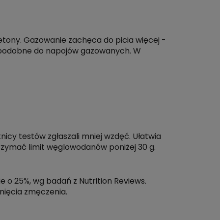
etony. Gazowanie zachęca do picia więcej -
ci, podobne do napojów gazowanych. W
cy testów zgłaszali mniej wzdęć. Ułatwia
zymać limit węglowodanów poniżej 30 g.
e o 25%, wg badań z Nutrition Reviews.
knięcia zmęczenia.