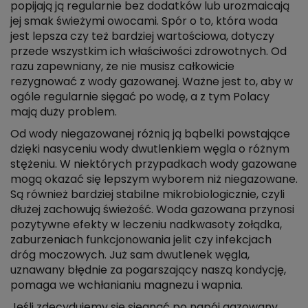
popijają ją regularnie bez dodatków lub urozmaicają
jej smak świeżymi owocami. Spór o to, która woda
jest lepsza czy też bardziej wartościowa, dotyczy
przede wszystkim ich właściwości zdrowotnych. Od
razu zapewniany, że nie musisz całkowicie
rezygnować z wody gazowanej. Ważne jest to, aby w
ogóle regularnie sięgać po wodę, a z tym Polacy
mają duży problem.
Od wody niegazowanej różnią ją bąbelki powstające
dzięki nasyceniu wody dwutlenkiem węgla o różnym
stężeniu. W niektórych przypadkach wody gazowane
mogą okazać się lepszym wyborem niż niegazowane.
Są również bardziej stabilne mikrobiologicznie, czyli
dłużej zachowują świeżość. Woda gazowana przynosi
pozytywne efekty w leczeniu nadkwasoty żołądka,
zaburzeniach funkcjonowania jelit czy infekcjach
dróg moczowych. Już sam dwutlenek węgla,
uznawany błędnie za pogarszający naszą kondycję,
pomaga we wchłanianiu magnezu i wapnia.
Jeśli zdecydujemy się sięgnąć po napój gazowany,