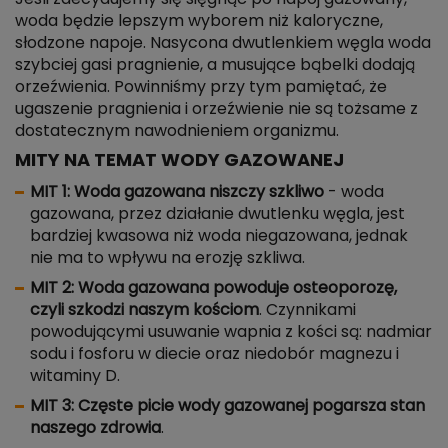
woda będzie lepszym wyborem niż kaloryczne,
słodzone napoje. Nasycona dwutlenkiem węgla woda
szybciej gasi pragnienie, a musujące bąbelki dodają
orzeźwienia. Powinniśmy przy tym pamiętać, że
ugaszenie pragnienia i orzeźwienie nie są tożsame z
dostatecznym nawodnieniem organizmu.
MITY NA TEMAT WODY GAZOWANEJ
MIT 1: Woda gazowana niszczy szkliwo
- woda
gazowana, przez działanie dwutlenku węgla, jest
bardziej kwasowa niż woda niegazowana, jednak
nie ma to wpływu na erozję szkliwa.
MIT 2: Woda gazowana powoduje osteoporozę,
czyli szkodzi naszym kościom
. Czynnikami
powodującymi usuwanie wapnia z kości są: nadmiar
sodu i fosforu w diecie oraz niedobór magnezu i
witaminy D.
MIT 3: Częste picie wody gazowanej pogarsza stan
naszego zdrowia
.