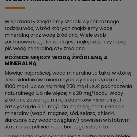
W sprzedaży znajdziemy szeroki wybór różnego
rodzaju wód, wśród których znajdziemy wodę
mineralną oraz wodę źródlaną. Wiele osób
zastanawia się, jaka woda jest najlepsza, i czy lepiej
pić wodę mineralną, czy źródlaną.
RÓŻNICE MIĘDZY WODĄ ŹRÓDLANĄ A
MINERALNĄ
Mówiąc najprościej, woda mineralna to taka, w której
ilość składników mineralnych wynosi przynajmniej
1000 mg/l lub co najmniej 250 mg/l CO2 pochodzenia
naturalnego lub nie więcej niż 20 mg/l sodu. Wody
źródlane zawierają mniej składników mineralnych,
zazwyczaj do 500 mg/l. Co najmniej jeden składnik
mineralny (wapń, magnez, sód, żelazo, chlorki,
siarczany czy wodorowęglany) powinien w istotnym
stopniu uzupełniać niedobór tego składnika.
Ta pierwsza wydobywana jest z podziemnych źródeł,