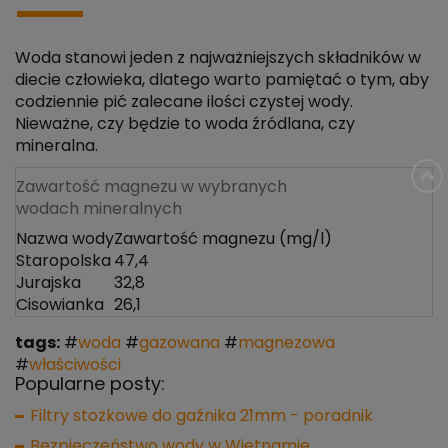
Woda stanowi jeden z najważniejszych składników w
diecie człowieka, dlatego warto pamiętać o tym, aby
codziennie pić zalecane ilości czystej wody.
Nieważne, czy będzie to woda źródlana, czy
mineralna.
Zawartość magnezu w wybranych
wodach mineralnych
Nazwa wody
Zawartość magnezu (mg/l)
Staropolska
47,4
Jurajska
32,8
Cisowianka
26,1
tags:
#
woda
#
gazowana
#
magnezowa
#
właściwości
Popularne posty:
Filtry stożkowe do gaźnika 21mm - poradnik
Bezpieczeństwo wody w Wietnamie