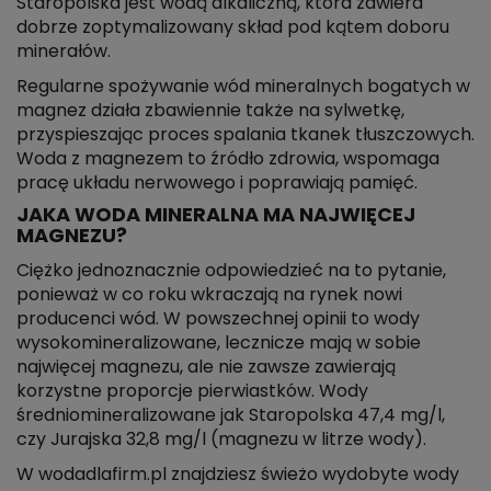
Staropolska jest wodą alkaliczną, która zawiera
dobrze zoptymalizowany skład pod kątem doboru
minerałów.
Regularne spożywanie wód mineralnych bogatych w
magnez działa zbawiennie także na sylwetkę,
przyspieszając proces spalania tkanek tłuszczowych.
Woda z magnezem to źródło zdrowia, wspomaga
pracę układu nerwowego i poprawiają pamięć.
JAKA WODA MINERALNA MA NAJWIĘCEJ
MAGNEZU?
Ciężko jednoznacznie odpowiedzieć na to pytanie,
ponieważ w co roku wkraczają na rynek nowi
producenci wód. W powszechnej opinii to wody
wysokomineralizowane, lecznicze mają w sobie
najwięcej magnezu, ale nie zawsze zawierają
korzystne proporcje pierwiastków. Wody
średniomineralizowane jak Staropolska 47,4 mg/l,
czy Jurajska 32,8 mg/l (magnezu w litrze wody).
W wodadlafirm.pl znajdziesz świeżo wydobyte wody