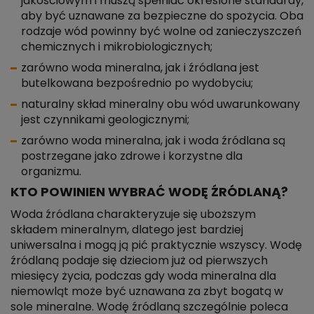
jakościowym i muszą spełniać określone standardy,
aby być uznawane za bezpieczne do spożycia. Oba
rodzaje wód powinny być wolne od zanieczyszczeń
chemicznych i mikrobiologicznych;
zarówno woda mineralna, jak i źródlana jest
butelkowana bezpośrednio po wydobyciu;
naturalny skład mineralny obu wód uwarunkowany
jest czynnikami geologicznymi;
zarówno woda mineralna, jak i woda źródlana są
postrzegane jako zdrowe i korzystne dla
organizmu.
KTO POWINIEN WYBRAĆ WODĘ ŹRÓDLANĄ?
Woda źródlana charakteryzuje się uboższym
składem mineralnym, dlatego jest bardziej
uniwersalna i mogą ją pić praktycznie wszyscy. Wodę
źródlaną podaje się dzieciom już od pierwszych
miesięcy życia, podczas gdy woda mineralna dla
niemowląt może być uznawana za zbyt bogatą w
sole mineralne. Wodę źródlaną szczególnie poleca