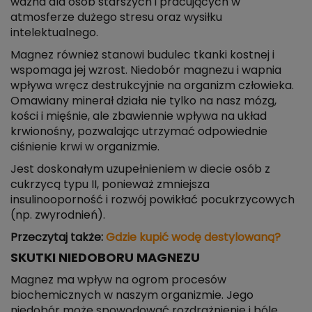
ważna dla osób starszych i pracujących w
atmosferze dużego stresu oraz wysiłku
intelektualnego.
Magnez również stanowi budulec tkanki kostnej i
wspomaga jej wzrost. Niedobór magnezu i wapnia
wpływa wręcz destrukcyjnie na organizm człowieka.
Omawiany minerał działa nie tylko na nasz mózg,
kości i mięśnie, ale zbawiennie wpływa na układ
krwionośny, pozwalając utrzymać odpowiednie
ciśnienie krwi w organizmie.
Jest doskonałym uzupełnieniem w diecie osób z
cukrzycą typu II, ponieważ zmniejsza
insulinooporność i rozwój powikłać pocukrzycowych
(np. zwyrodnień).
Przeczytaj także:
Gdzie kupić wodę destylowaną?
SKUTKI NIEDOBORU MAGNEZU
Magnez ma wpływ na ogrom procesów
biochemicznych w naszym organizmie. Jego
niedobór może spowodować rozdrażnienie i bóle