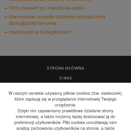
Filtry powietrza i metalowe siatki
Sterowanie i zasada działania oczyszczalni
biologicznej tlenowej
Inwestycja w Koziegłowach
STRONA GŁÓWNA
O NAS
WODA, A ZDROWIE
W naszym serwisie używamy plików cookies (tzw. ciasteczek),
które zapisują się w przeglądarce internetowej Twojego
DYSTRYBUCJA WODY
urządzenia.
DYSTRYBUCJA GAZU
Dzięki nim zapewniamy prawidłowe działanie strony
internetowej, a także możemy lepiej dostosować ją do
GALERIA
preferencji użytkowników. Pliki cookies umożliwiają nam
analizę zachowania użytkowników na stronie, a także
BLOG