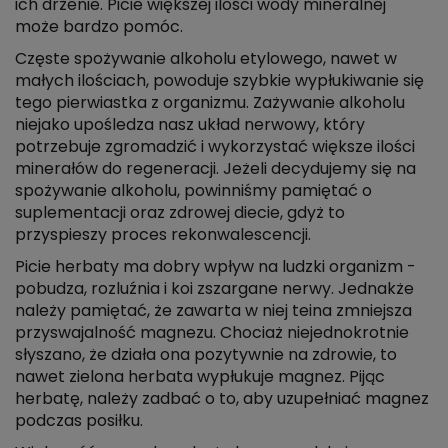
ich drżenie. Picie większej ilości wody mineralnej
może bardzo pomóc.
Częste spożywanie alkoholu etylowego, nawet w
małych ilościach, powoduje szybkie wypłukiwanie się
tego pierwiastka z organizmu. Zażywanie alkoholu
niejako upośledza nasz układ nerwowy, który
potrzebuje zgromadzić i wykorzystać większe ilości
minerałów do regeneracji. Jeżeli decydujemy się na
spożywanie alkoholu, powinniśmy pamiętać o
suplementacji oraz zdrowej diecie, gdyż to
przyspieszy proces rekonwalescencji.
Picie herbaty ma dobry wpływ na ludzki organizm -
pobudza, rozluźnia i koi zszargane nerwy. Jednakże
należy pamiętać, że zawarta w niej teina zmniejsza
przyswajalność magnezu. Chociaż niejednokrotnie
słyszano, że działa ona pozytywnie na zdrowie, to
nawet zielona herbata wypłukuje magnez. Pijąc
herbatę, należy zadbać o to, aby uzupełniać magnez
podczas posiłku.