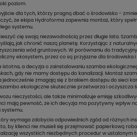
oki poziom.
yjście dla tych, którzy pragną dbać o środowisko - zmni
zyć, że ekipa Hydroforma zapewnia montaż, który spełni
łego systemu.
ieszyć cię swoją niezawodnością przez długie lata. Szamb
emyślają, jak chronić naszą planetę. Korzystając z natur
zyszczenia wód gruntowych. W porównaniu do tradycyjny
liczny ekosystem, przez co są przyjazne dla środowiska 
kle istotna, a decyzja o zainstalowaniu szamba ekologiczn
ach, gdy nie mamy dostępu do kanalizacji. Montaż szam
a jednocześnie zmagają się z brakiem dostępu do sieci ka
, szambo ekologiczne skutecznie przetwarza i oczyszcza śc
ozu nieczystości, ale także minimalizuje emisję szkodliwy
enci mają pewność, że ich decyzja ma pozytywny wpływ na
a systemu.
ry wymaga zdobycia odpowiednich zgód od różnych instyt
o, by klienci nie musieli się przejmować papierkową rob
lizację wszystkich niezbędnych procedur w ustalonym te