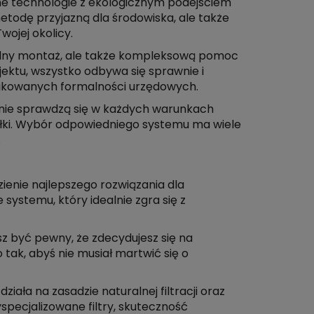
sne technologie z ekologicznym podejściem
todę przyjazną dla środowiska, ale także
wojej okolicy.
nalny montaż, ale także kompleksową pomoc
jektu, wszystko odbywa się sprawnie i
likowanych formalności urzędowych.
etnie sprawdzą się w każdych warunkach
ałki. Wybór odpowiedniego systemu ma wiele
.
ienie najlepszego rozwiązania dla
ystemu, który idealnie zgra się z
sz być pewny, że zdecydujesz się na
tak, abyś nie musiał martwić się o
ała na zasadzie naturalnej filtracji oraz
pecjalizowane filtry, skuteczność