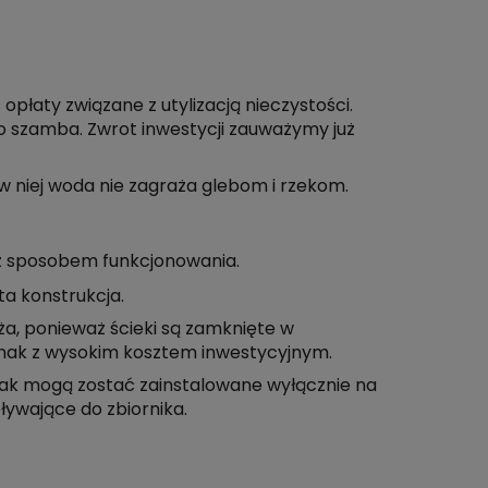
łaty związane z utylizacją nieczystości.
o szamba. Zwrot inwestycji zauważymy już
 w niej woda nie zagraża glebom i rzekom.
az sposobem funkcjonowania.
ta konstrukcja.
oża, ponieważ ścieki są zamknięte w
ednak z wysokim kosztem inwestycyjnym.
dnak mogą zostać zainstalowane wyłącznie na
pływające do zbiornika.