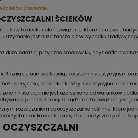
 ścieków Zawiercie
CZYSZCZALNI ŚCIEKÓW
ieków to doskonałe rozwiązanie, które pomoże obniżyć op
j utrzymanie jest dużo tańsza niż w wypadku tradycyjneg
eż dużo bardziej przyjazna środowisku, gdyż odfiltrowana
i. Różnią się one wielkością , kosztem inwestycyjnym or
 bezawaryjność, niewielkie koszty inwestycyjne oraz pros
, że ich instalacja nie jest uzależniona od warunków podł
wa się proces filtracji. Urządzenie to związane jest j
cznym rozwiązaniem są oczyszczalnie roślinne, które je
 korzysta z roślin i ich korzeni, które oczyszczają ścieki s
A OCZYSZCZALNI