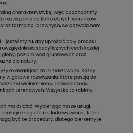
nie.
nikalną charakterystykę, więc podchodzimy
ze rozwiązania do konkretnych warunków
ch oraz formalno-prawnych, co pozwala nam
 - jesteśmy tu, aby uprościć cały proces i
a uwzględnienia specyficznych cech każdej
aj gleby, poziom wód gruntowych oraz
jazne dla natury.
ryzyko awarii jest zminimalizowane. Każdy
my w gotowe rozwiązania, które pasują do
ki naszemu wieloletniemu doświadczeniu
unkach terenowych. Wszystko to robimy,
h ma działać. Wybierając nasze usługi,
a ekologicznego to nie lada wyzwanie, które
mogą być te procedury, dlatego bierzemy je