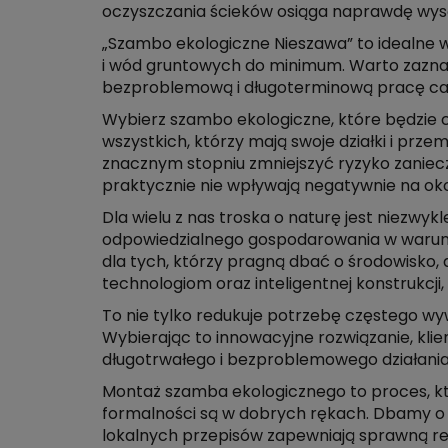
oczyszczania ścieków osiąga naprawdę wys
„Szambo ekologiczne Nieszawa” to idealne w
i wód gruntowych do minimum. Warto zaznac
bezproblemową i długoterminową pracę ca
Wybierz szambo ekologiczne, które będzie c
wszystkich, którzy mają swoje działki i prz
znacznym stopniu zmniejszyć ryzyko zaniec
praktycznie nie wpływają negatywnie na oko
Dla wielu z nas troska o naturę jest niezwy
odpowiedzialnego gospodarowania w warunk
dla tych, którzy pragną dbać o środowisko, 
technologiom oraz inteligentnej konstrukcji
To nie tylko redukuje potrzebę częstego wyw
Wybierając to innowacyjne rozwiązanie, kli
długotrwałego i bezproblemowego działani
Montaż szamba ekologicznego to proces, któ
formalności są w dobrych rękach. Dbamy o t
lokalnych przepisów zapewniają sprawną rea