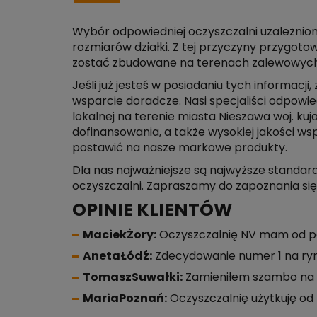
Wybór odpowiedniej oczyszczalni uzależnion
rozmiarów działki. Z tej przyczyny przygot
zostać zbudowane na terenach zalewowych.
Jeśli już jesteś w posiadaniu tych informac
wsparcie doradcze. Nasi specjaliści odpowi
lokalnej na terenie miasta Nieszawa woj. k
dofinansowania, a także wysokiej jakości 
postawić na nasze markowe produkty.
Dla nas najważniejsze są najwyższe stand
oczyszczalni. Zapraszamy do zapoznania się
OPINIE KLIENTÓW
MaciekŻory:
Oczyszczalnię NV mam od po
AnetaŁódź:
Zdecydowanie numer 1 na ry
TomaszSuwałki:
Zamieniłem szambo na oc
MariaPoznań:
Oczyszczalnię użytkuję od k