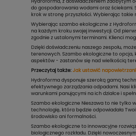
Hydroforma, z doświadczeniem zdobytym od 2
do gospodarowania wodami oraz ściekami. S
krok w stronę przyszłości. Wybierając takie 
Wybierając szambo ekologiczne z Hydroform
na każdym kroku swojej inwestycji. Od pierw
zgodnie z ustalonymi terminami. Klienci m
Dzięki doświadczeniu naszego zespołu, może
terenowych. Szambo ekologiczne to opcja, 
aspektów - zastanów się nad wielkością ter
Przeczytaj także:
Jak ustawić napowietrzan
Hydroforma dysponuje szeroką gamą technolo
efektywnego zarządzania odpadami. Nasi kli
warunkami panującymi na ich działce i speł
Szambo ekologiczne Nieszawa to nie tylko wy
technologię, która będzie odpowiadała Twoi
środowisko ani formalności.
Szambo ekologiczne to innowacyjne rozwiązan
biologicznego rozkładu. Dzięki nowoczesnym