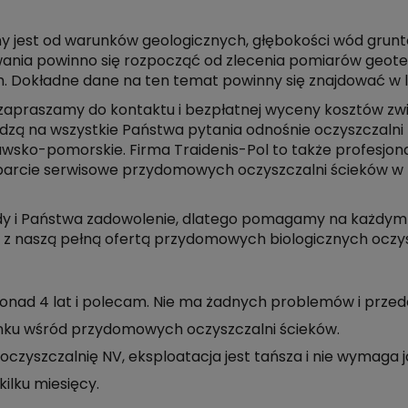
y jest od warunków geologicznych, głębokości wód grunt
owania powinno się rozpocząć od zlecenia pomiarów geot
 Dokładne dane na ten temat powinny się znajdować w l
ji, zapraszamy do kontaktu i bezpłatnej wyceny kosztów 
edzą na wszystkie Państwa pytania odnośnie oczyszczaln
ujawsko-pomorskie. Firma Traidenis-Pol to także profesj
wsparcie serwisowe przydomowych oczyszczalni ścieków w
ardy i Państwa zadowolenie, dlatego pomagamy na każdy
 z naszą pełną ofertą przydomowych biologicznych oczys
nad 4 lat i polecam. Nie ma żadnych problemów i prze
nku wśród przydomowych oczyszczalni ścieków.
zyszczalnię NV, eksploatacja jest tańsza i nie wymaga jak
ilku miesięcy.