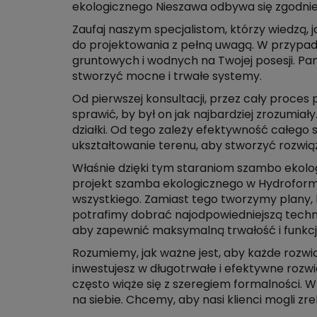
ekologicznego Nieszawa odbywa się zgodnie
Zaufaj naszym specjalistom, którzy wiedzą,
do projektowania z pełną uwagą. W przypa
gruntowych i wodnych na Twojej posesji. 
stworzyć mocne i trwałe systemy.
Od pierwszej konsultacji, przez cały proces
sprawić, by był on jak najbardziej zrozumi
działki. Od tego zależy efektywność całeg
ukształtowanie terenu, aby stworzyć rozwiąza
Właśnie dzięki tym staraniom szambo ekologi
projekt szamba ekologicznego w Hydroformie
wszystkiego. Zamiast tego tworzymy plany, k
potrafimy dobrać najodpowiedniejszą techn
aby zapewnić maksymalną trwałość i funkc
Rozumiemy, jak ważne jest, aby każde rozwi
inwestujesz w długotrwałe i efektywne rozwi
często wiąże się z szeregiem formalności. 
na siebie. Chcemy, aby nasi klienci mogli zre