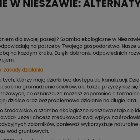
E W NIESZAWIE: ALTERNAT
niem dla swojej posesji? Szambo ekologiczne w Nieszawie 
dpowiadają na potrzeby Twojego gospodarstwa. Nasze us
obą na każdym kroku. Dzięki dobraniu odpowiednich roz
kojem.
: zasady działania
tych, którzy mają działki bez dostępu do kanalizacji. Dz
posób na gromadzenie ścieków, ale także przyczynisz się
ntażowych, co oznacza, że możesz zapomnieć o formalno
jej działce oraz bezproblemowe działanie na długie lata.
e o środowisko, a szambo ekologiczne Nieszawa staje się
rawda? Jeżeli chcesz zredukować swój wpływ na środowi
tradycyjnych zbiorników, ponieważ wykorzystuje naturalne
oraz wód gruntowych.