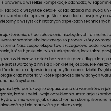
 z prawem, a wszelkie komplikacje odchodzą w zapomnie
 jak zadbać o wszystkie detale. Każda działka ma swoją u
dku szamba ekologicznego Nieszawa, dostosowujemy nas
Pamiętamy o wszystkich istotnych aspektach techniczny
 projektowania, aż po załatwienie niezbędnych formalności
ały. Montaż szamba ekologicznego to proces, który wymag
o systemu. Nasz zespół ekspertów szczegółowo bada rodz
nie, które będzie nie tylko funkcjonalne, lecz także przy
czne w Nieszawie działa bez zarzutu przez długie lata, a 
 jest stworzony z myślą o konkretnej osobie. Nie wierzy
tóre idealnie odpowiadają specyfice danej działki. Dzię
ologię oraz materiały, które sprawdzą się w danych war
jonalność systemu.
ązanie było perfekcyjnie dopasowane do warunków, w jakic
ązanie, które spełni Twoje oczekiwania. Instalacja szamb
W Hydroformie wiemy, jak czasochłonne i skomplikowane 
laksować się i nie martwić się o biurokrację.