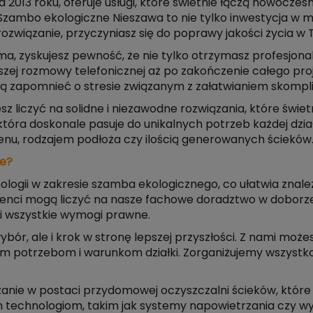
013 roku, oferuje usługi, które świetnie łączą nowocze
zambo ekologiczne Nieszawa to nie tylko inwestycja w me
rozwiązanie, przyczyniasz się do poprawy jakości życia w T
a, zyskujesz pewność, że nie tylko otrzymasz profesjo
szej rozmowy telefonicznej aż po zakończenie całego pro
ogą zapomnieć o stresie związanym z załatwianiem skomp
sz liczyć na solidne i niezawodne rozwiązania, które świ
która doskonale pasuje do unikalnych potrzeb każdej dzi
enu, rodzajem podłoża czy ilością generowanych ścieków
ie?
gii w zakresie szamba ekologicznego, co ułatwia znalez
enci mogą liczyć na nasze fachowe doradztwo w doborze s
ni wszystkie wymogi prawne.
bór, ale i krok w stronę lepszej przyszłości. Z nami może
m potrzebom i warunkom działki. Zorganiżujemy wszystko 
ie w postaci przydomowej oczyszczalni ścieków, które dzi
 technologiom, takim jak systemy napowietrzania czy wys