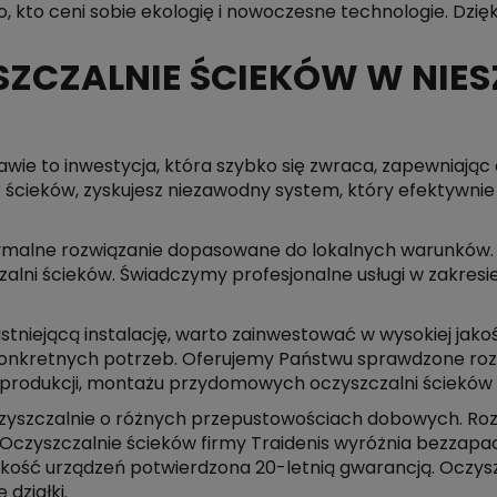
, kto ceni sobie ekologię i nowoczesne technologie. Dzięk
CZALNIE ŚCIEKÓW W NIES
ie to inwestycja, która szybko się zwraca, zapewniając
 ścieków, zyskujesz niezawodny system, który efektywni
ymalne rozwiązanie dopasowane do lokalnych warunków. 
lni ścieków. Świadczymy profesjonalne usługi w zakresie
 istniejącą instalację, warto zainwestować w wysokiej ja
konkretnych potrzeb. Oferujemy Państwu sprawdzone ro
 produkcji, montażu przydomowych oczyszczalni ścieków 
zyszczalnie o różnych przepustowościach dobowych. Rozw
. Oczyszczalnie ścieków firmy Traidenis wyróżnia bezzap
ość urządzeń potwierdzona 20-letnią gwarancją. Oczyszc
działki.